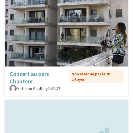
Concert au parc
Non retenue par le tri
citoyen
Chanteur
Matthieu Gauthey
2
7