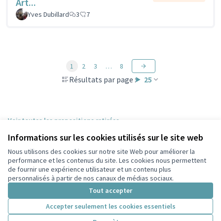
Art...
Yves Dubillard
3
7
1
2
3
…
8
Résultats par page :
25
Voir toutes les propositions retirées
Informations sur les cookies utilisés sur le site web
Nous utilisons des cookies sur notre site Web pour améliorer la
Conditions d'utilisation
performance et les contenus du site. Les cookies nous permettent
Paramètres des cookies
de fournir une expérience utilisateur et un contenu plus
Participez Villeurbanne sur X
Participez Villeurbanne sur Facebook
Participez Villeurbanne sur Instagram
Participez Villeurbanne sur YouTube
personnalisés à partir de nos canaux de médias sociaux.
(Lien externe)
(Lien externe)
(Lien externe)
(Lien externe)
Tout accepter
Accepter seulement les cookies essentiels
Licence Cre
(Lien extern