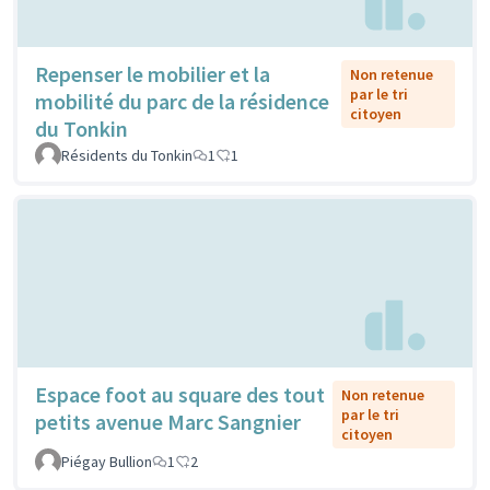
Repenser le mobilier et la
Non retenue
par le tri
mobilité du parc de la résidence
citoyen
du Tonkin
Résidents du Tonkin
1
1
Espace foot au square des tout
Non retenue
par le tri
petits avenue Marc Sangnier
citoyen
Piégay Bullion
1
2