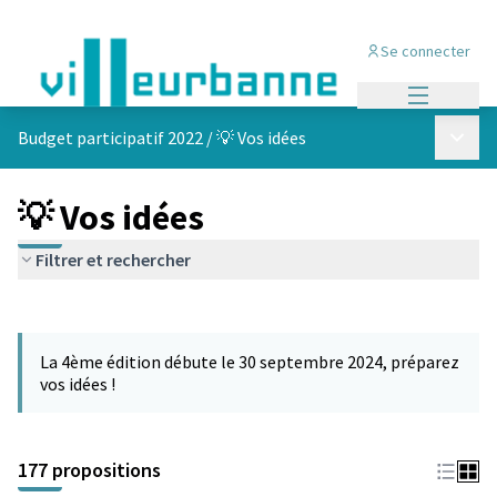
Se connecter
Menu princi
Menu p
Budget participatif 2022
/
💡 Vos idées
💡 Vos idées
Filtrer et rechercher
Passer la carte
Leaflet
|
©
OpenStreetMap
contributors
L'élément suivant est une carte qui présente les éléments de cet
+
La 4ème édition débute le 30 septembre 2024, préparez
−
vos idées !
177 propositions