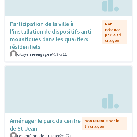
Participation de la ville à
Non
retenue
l'installation de dispositifs anti-
par le tri
moustiques dans les quartiers
citoyen
résidentiels
citoyenneengagee
3
11
Aménager le parc du centre
Non retenue par le
tri citoyen
de St-Jean
Les enfants de St Jean
0
1