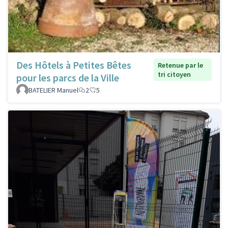
Des Hôtels à Petites Bêtes
Retenue par le
tri citoyen
pour les parcs de la Ville
BATELIER Manuel
2
5