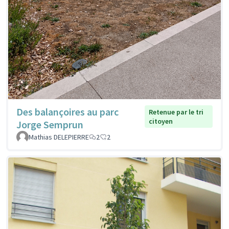
Des balançoires au parc
Retenue par le tri
citoyen
Jorge Semprun
Mathias DELEPIERRE
2
2