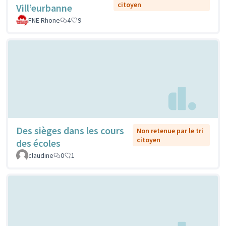
citoyen
Vill’eurbanne
FNE Rhone
4
9
Des sièges dans les cours
Non retenue par le tri
citoyen
des écoles
claudine
0
1