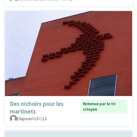
Des nichoirs pour les
Retenue par le tri
citoyen
martinets
Chipson
3
13