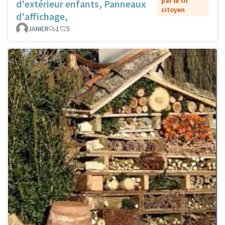
par le tri
d'extérieur enfants, Panneaux
citoyen
d'affichage,
JANIER
1
5