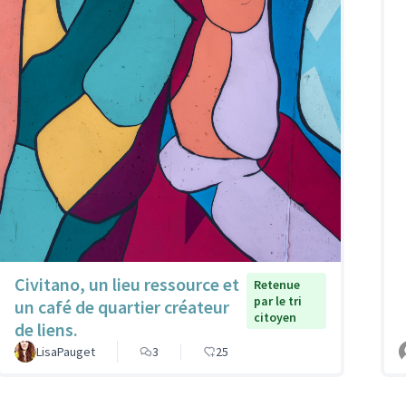
Civitano, un lieu ressource et
Retenue
par le tri
un café de quartier créateur
citoyen
de liens.
LisaPauget
3
25