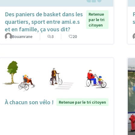
Des paniers de basket dans les
Retenue
par le tri
quartiers, sport entre ami.e.s
citoyen
et en famille, ça vous dit?
Bouamrane
3
20
À chacun son vélo !
Retenue par le tri citoyen