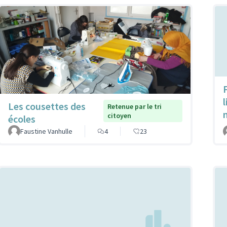
Les cousettes des
Retenue par le tri
citoyen
écoles
Faustine Vanhulle
4
23