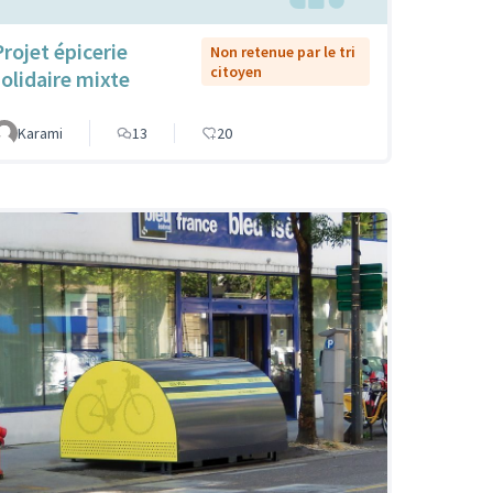
Projet épicerie
Non retenue par le tri
citoyen
solidaire mixte
Karami
13
20