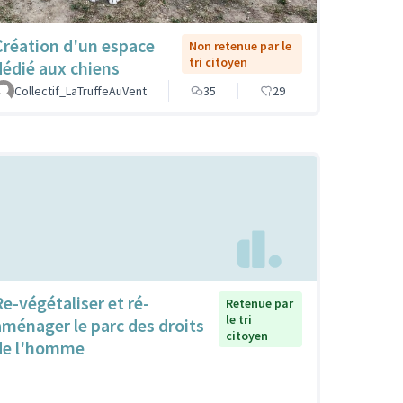
Création d'un espace
Non retenue par le
tri citoyen
dédié aux chiens
Collectif_LaTruffeAuVent
35
29
Re-végétaliser et ré-
Retenue par
le tri
aménager le parc des droits
citoyen
de l'homme