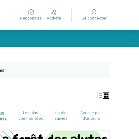
Rencontres
Activité
Se connecter
Leaflet
|
©
OpenStreetMap
contributors
e des points de carte. L'élément peut être utilisé avec un lecteur
es !
lus
Les plus
Les plus
Avec le plus
ues
commentées
suivies
d'auteurs