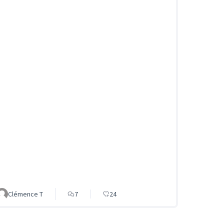
Clémence T
7
24