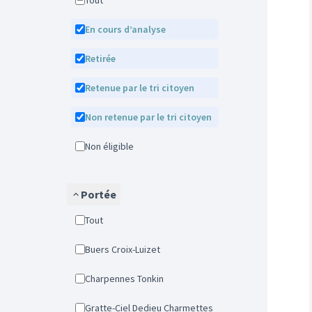
Tout
En cours d’analyse
Retirée
Retenue par le tri citoyen
Non retenue par le tri citoyen
Non éligible
Portée
Tout
Buers Croix-Luizet
Charpennes Tonkin
Gratte-Ciel Dedieu Charmettes