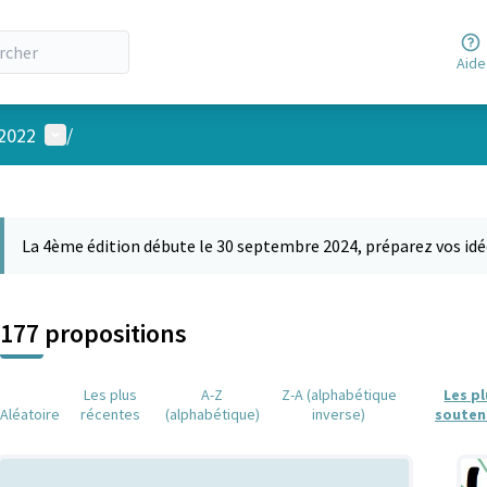
Aide
Menu utilisateur
 2022
/
 la carte
 suivant est une carte qui présente les éléments de cette page comm
La 4ème édition débute le 30 septembre 2024, préparez vos idé
177 propositions
Les plus
A-Z
Z-A (alphabétique
Les p
Aléatoire
récentes
(alphabétique)
inverse)
souten