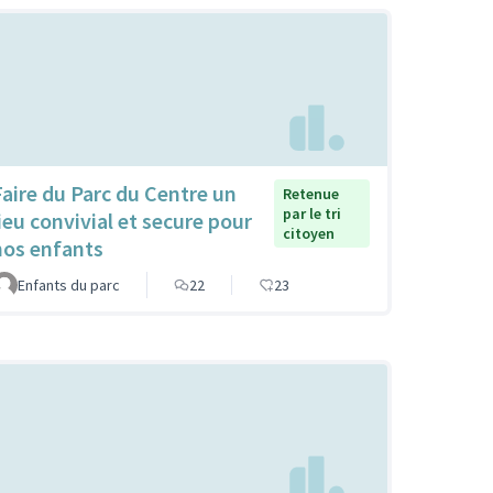
Faire du Parc du Centre un
Retenue
par le tri
lieu convivial et secure pour
citoyen
nos enfants
Enfants du parc
22
23