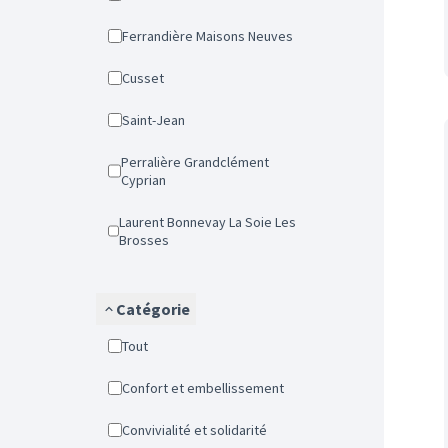
Ferrandière Maisons Neuves
Cusset
Saint-Jean
Perralière Grandclément
Cyprian
Laurent Bonnevay La Soie Les
Brosses
Catégorie
Tout
Confort et embellissement
Convivialité et solidarité