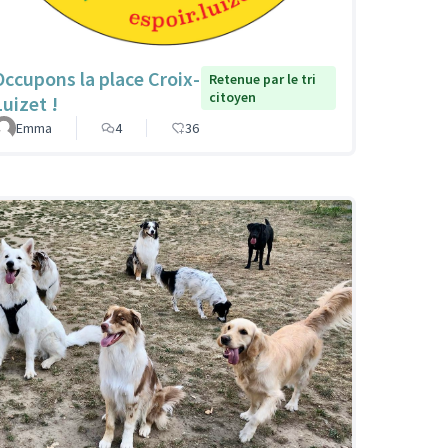
Occupons la place Croix-
Retenue par le tri
citoyen
Luizet !
Emma
4
36