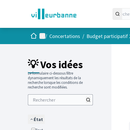
Accueil
Menu principal
/
Concertations
/
Budget participatif
Passer
L'élément
+
−
💡 Vos idées
Le formulaire ci-dessous filtre
dynamiquement les résultats de la
recherche lorsque les conditions de
recherche sont modifiées.
État