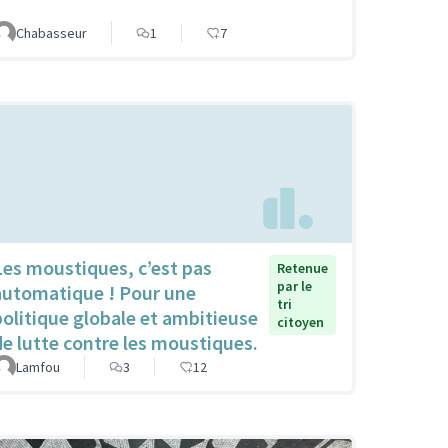
Chabasseur
1
7
Les moustiques, c’est pas
Retenue
par le
automatique ! Pour une
tri
politique globale et ambitieuse
citoyen
de lutte contre les moustiques.
Lamfou
3
12