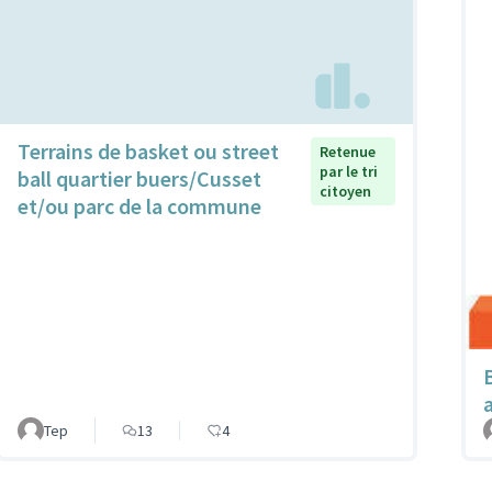
Terrains de basket ou street
Retenue
par le tri
ball quartier buers/Cusset
citoyen
et/ou parc de la commune
Tep
13
4