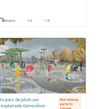
Bouaziz
1
4
Un parc de pluie sur
Non retenue
par le tri
l'esplanade Geneviève-
citoyen