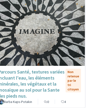
Parcours Santé, textures variées
Non
retenue
incluant l'eau, les éléments
par le
minérales, les végétaux et la
tri
mosaïque au sol pour la Sante
citoyen
des pieds nus.
Barba Kaps-Potakin
0
4