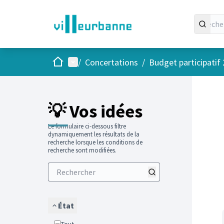
Accueil
Menu principal
/
Concertations
/
Budget participatif
Passer
L'élément
+
−
💡 Vos idées
Le formulaire ci-dessous filtre
dynamiquement les résultats de la
recherche lorsque les conditions de
recherche sont modifiées.
État