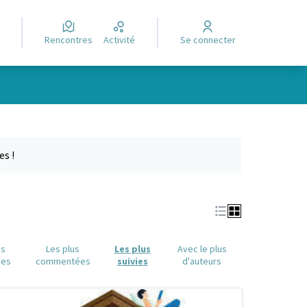
Rencontres
Activité
Se connecter
Leaflet
|
©
OpenStreetMap
contributors
e des points de carte. L'élément peut être utilisé avec un lecteur
es !
us
Les plus
Les plus
Avec le plus
ues
commentées
suivies
d'auteurs