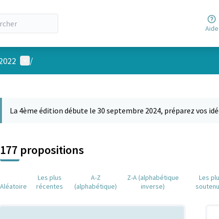
Aide
Menu utilisateur
 2022
/
 la carte
 suivant est une carte qui présente les éléments de cette page comm
La 4ème édition débute le 30 septembre 2024, préparez vos idé
177 propositions
Les plus
A-Z
Z-A (alphabétique
Les pl
Aléatoire
récentes
(alphabétique)
inverse)
souten