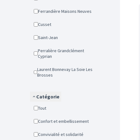
Ferrandière Maisons Neuves
Cusset
Saint-Jean
Perralière Grandclément
Cyprian
Laurent Bonnevay La Soie Les
Brosses
Catégorie
Tout
Confort et embellissement
Convivialité et solidarité