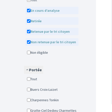
Tout
En cours d’analyse
Retirée
Retenue par le tri citoyen
Non retenue par le tri citoyen
Non éligible
Portée
Tout
Buers Croix-Luizet
Charpennes Tonkin
Gratte-Ciel Dedieu Charmettes