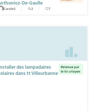
Anthonioz-De-Gaulle
CaroleS
2
7
Installer des lampadaires
Retenue par
le tri citoyen
solaires dans tt Villeurbanne