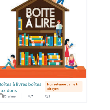
Boîtes à livres boîtes
Non retenue par le tri
citoyen
aux dons
Charline
7
5