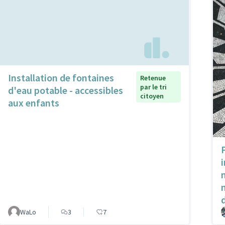
Installation de fontaines
Retenue
par le tri
d'eau potable - accessibles
citoyen
aux enfants
WaLo
3
7