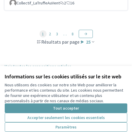
Collectif_LaTruffeAuVent
2
16
1
2
3
…
8
Résultats par page :
25
Voir toutes les propositions retirées
Informations sur les cookies utilisés sur le site web
Nous utilisons des cookies sur notre site Web pour améliorer la
Conditions d'utilisation
performance et les contenus du site. Les cookies nous permettent
Paramètres des cookies
de fournir une expérience utilisateur et un contenu plus
Participez Villeurbanne sur X
Participez Villeurbanne sur Facebook
Participez Villeurbanne sur Instagram
Participez Villeurbanne sur YouTube
personnalisés à partir de nos canaux de médias sociaux.
(Lien externe)
(Lien externe)
(Lien externe)
(Lien externe)
Tout accepter
Accepter seulement les cookies essentiels
Licence Cre
(Lien extern
Paramètres
(Lien externe)
Site réalisé grâce au
logiciel libre Decidim
.