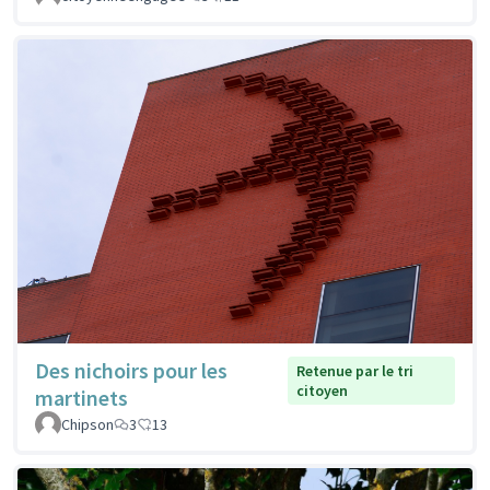
Des nichoirs pour les
Retenue par le tri
citoyen
martinets
Chipson
3
13