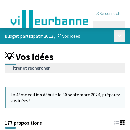
Se connecter
Menu princi
Menu p
Budget participatif 2022
/
💡 Vos idées
💡 Vos idées
Filtrer et rechercher
Passer la carte
Leaflet
|
©
OpenStreetMap
contributors
L'élément suivant est une carte qui présente les éléments de cet
+
La 4ème édition débute le 30 septembre 2024, préparez
−
vos idées !
177 propositions