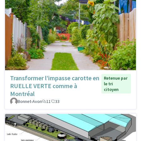
Transformer l’impasse carotte en
Retenue par
le tri
RUELLE VERTE comme à
citoyen
Montréal
Bonnet-Avon
11
33