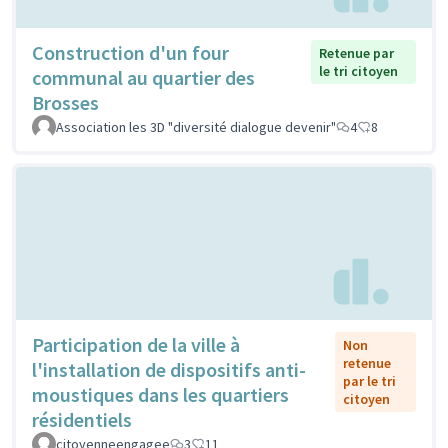
Construction d'un four
Retenue par
le tri citoyen
communal au quartier des
Brosses
Association les 3D "diversité dialogue devenir"
4
8
Participation de la ville à
Non
retenue
l'installation de dispositifs anti-
par le tri
moustiques dans les quartiers
citoyen
résidentiels
citoyenneengagee
3
11