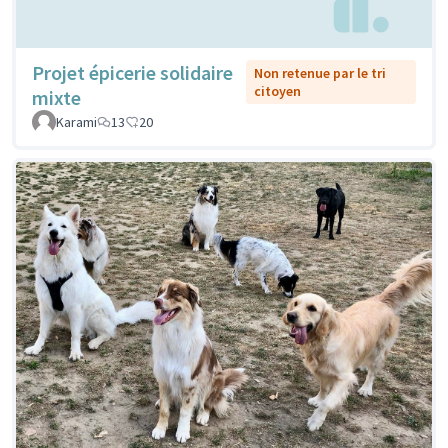
Projet épicerie solidaire
Non retenue par le tri
citoyen
mixte
Karami
13
20