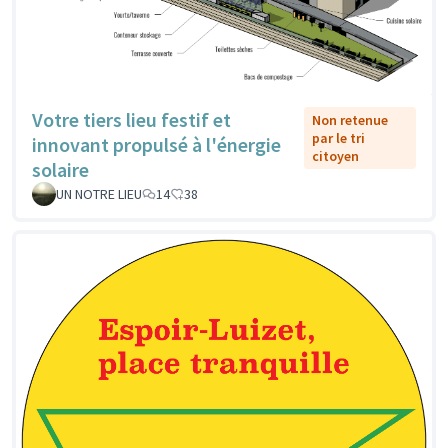
Votre tiers lieu festif et
Non retenue
par le tri
innovant propulsé à l'énergie
citoyen
solaire
UN NOTRE LIEU
14
38