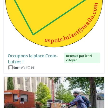
Occupons la place Croix-
Retenue par le tri
citoyen
Luizet !
Emma
4
36