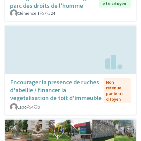
le tri citoyen
parc des droits de l'homme
Clémence T
7
24
Encourager la presence de ruches
Non
retenue
d'abeille / financer la
par le tri
vegetalisation de toit d'immeuble
citoyen
Labo
4
9