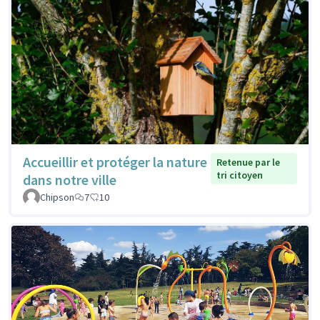
Accueillir et protéger la nature
Retenue par le
tri citoyen
dans notre ville
Chipson
7
10