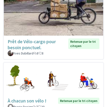
Prêt de Vélo-cargo pour
Retenue par le tri
citoyen
besoin ponctuel.
Yves Dubillard
8
8
À chacun son vélo !
Retenue par le tri citoyen
Praxie Design
7
20