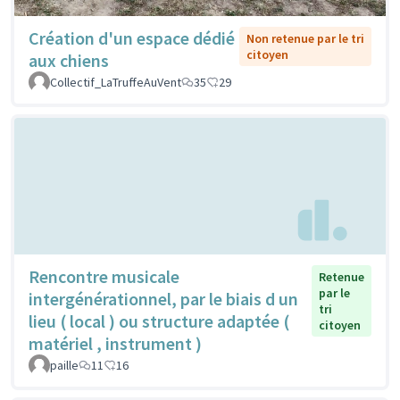
Création d'un espace dédié
Non retenue par le tri
citoyen
aux chiens
Collectif_LaTruffeAuVent
35
29
Rencontre musicale
Retenue
par le
intergénérationnel, par le biais d un
tri
lieu ( local ) ou structure adaptée (
citoyen
matériel , instrument )
paille
11
16