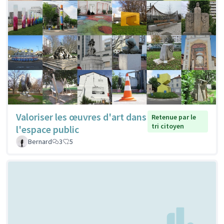
Valoriser les œuvres d'art dans
Retenue par le
tri citoyen
l'espace public
Bernard
3
5