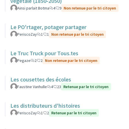
végétale (1850-2050)
Ainsi parlait Botma
4
9
Non retenue par le tri citoyen
Le PO'rtager, potager partager
PeriscoZay
1
1
Non retenue par le tri citoyen
Le Truc Truck pour Tous.tes
Pegaze
2
2
Non retenue par le tri citoyen
Les cousettes des écoles
Faustine Vanhulle
4
23
Retenue par le tri citoyen
Les distributeurs d'histoires
PeriscoZay
1
2
Retenue par le tri citoyen