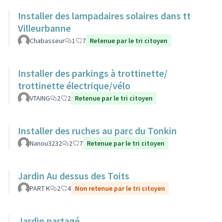
Installer des lampadaires solaires dans tt
Villeurbanne
Chabasseur
1
7
Retenue par le tri citoyen
Installer des parkings à trottinette/
trottinette électrique/vélo
VTAING
2
2
Retenue par le tri citoyen
Installer des ruches au parc du Tonkin
Nanou3232
2
7
Retenue par le tri citoyen
Jardin Au dessus des Toits
PART K
2
4
Non retenue par le tri citoyen
Jardin partagé