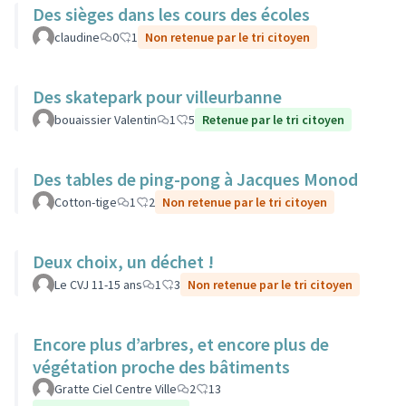
Des sièges dans les cours des écoles
claudine
0
1
Non retenue par le tri citoyen
Des skatepark pour villeurbanne
bouaissier Valentin
1
5
Retenue par le tri citoyen
Des tables de ping-pong à Jacques Monod
Cotton-tige
1
2
Non retenue par le tri citoyen
Deux choix, un déchet !
Le CVJ 11-15 ans
1
3
Non retenue par le tri citoyen
Encore plus d’arbres, et encore plus de
végétation proche des bâtiments
Gratte Ciel Centre Ville
2
13