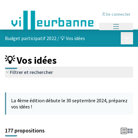
Se connecter
Menu princi
Menu p
Budget participatif 2022
/
💡 Vos idées
💡 Vos idées
Filtrer et rechercher
Passer la carte
Leaflet
|
©
OpenStreetMap
contributors
L'élément suivant est une carte qui présente les éléments de cet
+
La 4ème édition débute le 30 septembre 2024, préparez
−
vos idées !
177 propositions