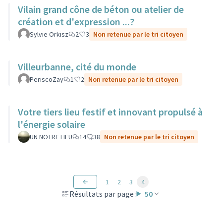
Vilain grand cône de béton ou atelier de
création et d'expression ...?
Sylvie Orkisz
2
3
Non retenue par le tri citoyen
Villeurbanne, cité du monde
PeriscoZay
1
2
Non retenue par le tri citoyen
Votre tiers lieu festif et innovant propulsé à
l'énergie solaire
UN NOTRE LIEU
14
38
Non retenue par le tri citoyen
1
2
3
4
Résultats par page :
50