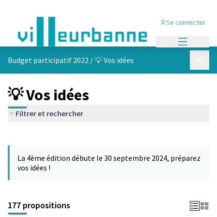
Se connecter
Menu princi
Menu p
Budget participatif 2022
/
💡 Vos idées
💡 Vos idées
Filtrer et rechercher
Passer la carte
Leaflet
|
©
OpenStreetMap
contributors
L'élément suivant est une carte qui présente les éléments de cet
+
La 4ème édition débute le 30 septembre 2024, préparez
−
vos idées !
177 propositions