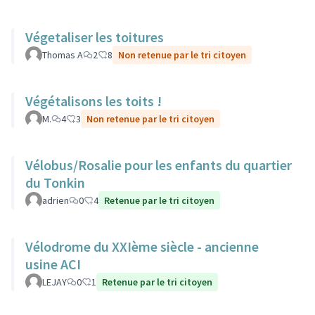
Végetaliser les toitures
Thomas A
2
8
Non retenue par le tri citoyen
Végétalisons les toits !
M.
4
3
Non retenue par le tri citoyen
Vélobus/Rosalie pour les enfants du quartier
du Tonkin
adrien
0
4
Retenue par le tri citoyen
Vélodrome du XXIème siècle - ancienne
usine ACI
LEJAY
0
1
Retenue par le tri citoyen