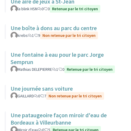
Une aire de jeux à St-Jean
la blink HSN
0
0
Retenue par le tri citoyen
Une boîte à dons au parc du centre
krebs
1
9
Non retenue par le tri citoyen
Une fontaine à eau pour le parc Jorge
Semprun
Mathias DELEPIERRE
1
0
Retenue par le tri citoyen
Une journée sans voiture
GAILLARD
0
7
Non retenue par le tri citoyen
Une pataugeoire façon miroir d'eau de
Bordeaux à Villeurbanne
Miroir d'eau
0
5
Retenue par le tri citoyen