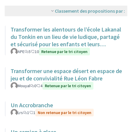
Classement des propositions par :
Transformer les alentours de l’école Lakanal
du Tonkin en un lieu de vie ludique, partagé
et sécurisé pour les enfants et leurs
familles.
APE
5
10
Retenue par le tri citoyen
Transformer une espace désert en espace de
jeu et de convivialité Rue Léon Fabre
Mouyal
0
4
Retenue par le tri citoyen
Un Accrobranche
Lrs
1
1
Non retenue par le tri citoyen
Un camion à glace