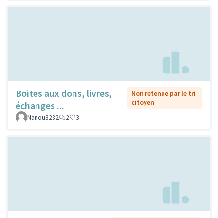
Boites aux dons, livres,
Non retenue par le tri
citoyen
échanges ...
Nanou3232
2
3