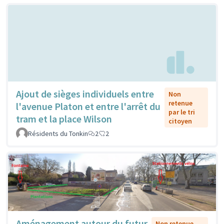
Ajout de sièges individuels entre
Non
retenue
l'avenue Platon et entre l'arrêt du
par le tri
tram et la place Wilson
citoyen
Résidents du Tonkin
2
2
Aménagement autour du futur
Non retenue