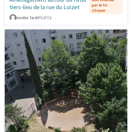
par le tri
tiers-lieu de la rue du Luizet
citoyen
Amélie Tardif
3
1