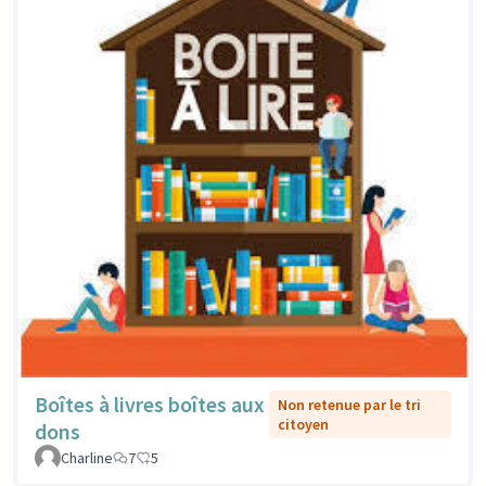
Boîtes à livres boîtes aux
Non retenue par le tri
citoyen
dons
Charline
7
5