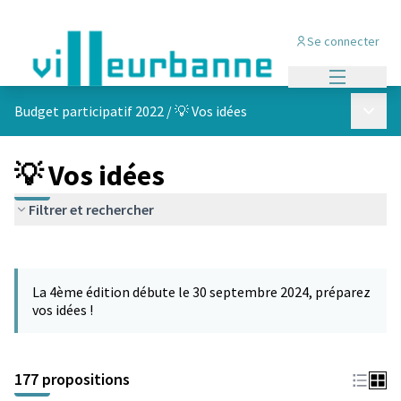
Se connecter
Menu princi
Menu p
Budget participatif 2022
/
💡 Vos idées
💡 Vos idées
Filtrer et rechercher
Passer la carte
Leaflet
|
©
OpenStreetMap
contributors
L'élément suivant est une carte qui présente les éléments de cet
+
La 4ème édition débute le 30 septembre 2024, préparez
−
vos idées !
177 propositions