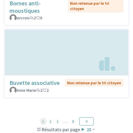
Bornes anti-
Non retenue par le tri
citoyen
moustiques
avcrois
2
6
Buvette associative
Non retenue par le tri citoyen
Anne Marie
2
2
1
2
3
…
8
Résultats par page :
25