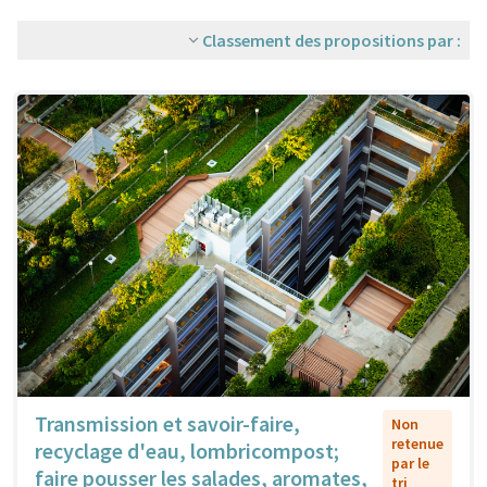
Classement des propositions par :
Transmission et savoir-faire,
Non
retenue
recyclage d'eau, lombricompost;
par le
faire pousser les salades, aromates,
tri