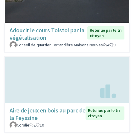
Adoucir le cours Tolstoi par la
Retenue par le tri
citoyen
végétalisation
Conseil de quartier Ferrandière Maisons Neuves
4
9
Aire de jeux en bois au parc de
Retenue par le tri
citoyen
la Feyssine
Coralie
2
10