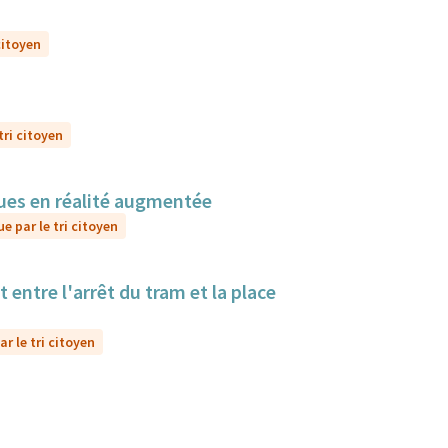
citoyen
tri citoyen
sques en réalité augmentée
e par le tri citoyen
 entre l'arrêt du tram et la place
r le tri citoyen