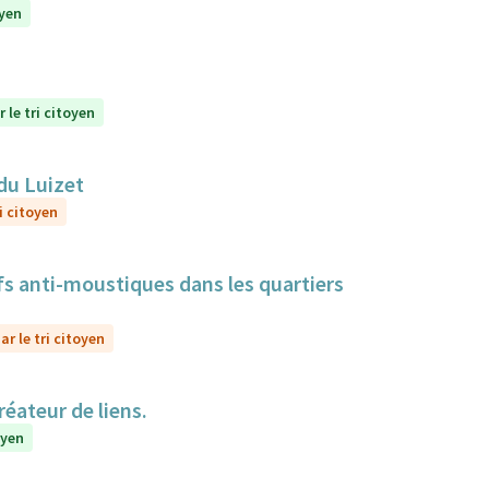
oyen
 le tri citoyen
du Luizet
i citoyen
itifs anti-moustiques dans les quartiers
r le tri citoyen
réateur de liens.
oyen