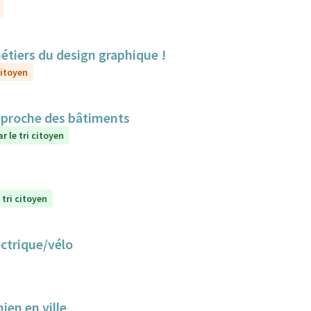
métiers du design graphique !
citoyen
n proche des bâtiments
r le tri citoyen
 tri citoyen
ectrique/vélo
ien en ville