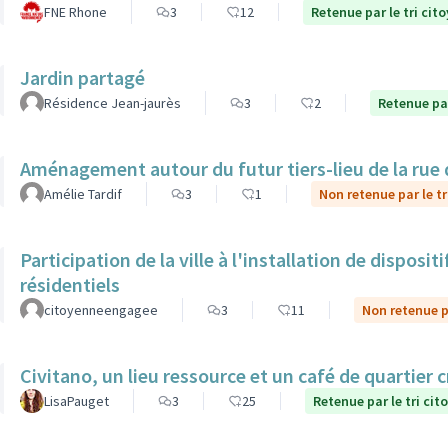
FNE Rhone
3
12
Retenue par le tri cit
Jardin partagé
Résidence Jean-jaurès
3
2
Retenue par
Aménagement autour du futur tiers-lieu de la rue 
Amélie Tardif
3
1
Non retenue par le tr
Participation de la ville à l'installation de dispos
résidentiels
citoyenneengagee
3
11
Non retenue pa
Civitano, un lieu ressource et un café de quartier c
LisaPauget
3
25
Retenue par le tri cit