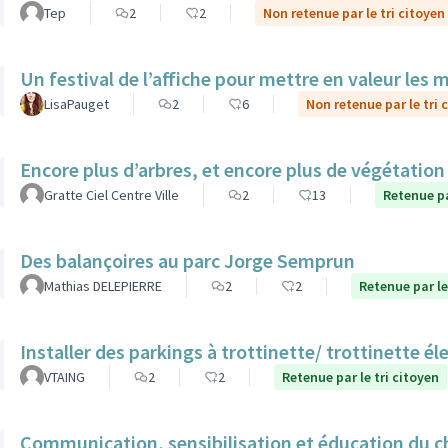
Tep
2
2
Non retenue par le tri citoyen
Un festival de l’affiche pour mettre en valeur les 
LisaPauget
2
6
Non retenue par le tri 
Encore plus d’arbres, et encore plus de végétatio
Gratte Ciel Centre Ville
2
13
Retenue pa
Des balançoires au parc Jorge Semprun
Mathias DELEPIERRE
2
2
Retenue par le
Installer des parkings à trottinette/ trottinette él
VTAING
2
2
Retenue par le tri citoyen
Communication, sensibilisation et éducation du ch