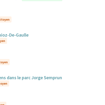
citoyen
nioz-De-Gaulle
oyen
itoyen
iens dans le parc Jorge Semprun
itoyen
oyen