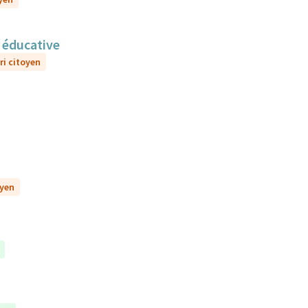
n éducative
ri citoyen
oyen