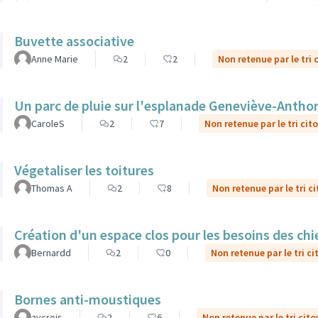
Buvette associative
Anne Marie
2
2
Non retenue par le tri 
Un parc de pluie sur l'esplanade Geneviève-Antho
CaroleS
2
7
Non retenue par le tri cit
Végetaliser les toitures
Thomas A
2
8
Non retenue par le tri c
Création d'un espace clos pour les besoins des ch
Bernardd
2
0
Non retenue par le tri c
Bornes anti-moustiques
avcrois
2
6
Non retenue par le tri cit