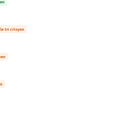
yen
le tri citoyen
yen
en