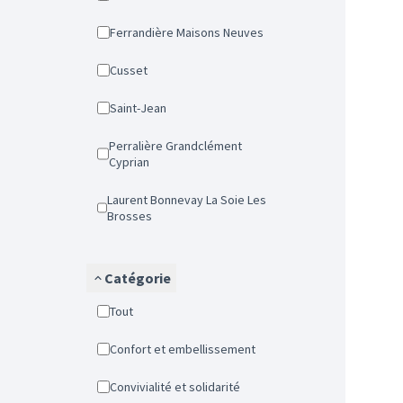
Ferrandière Maisons Neuves
Cusset
Saint-Jean
Perralière Grandclément
Cyprian
Laurent Bonnevay La Soie Les
Brosses
Catégorie
Tout
Confort et embellissement
Convivialité et solidarité