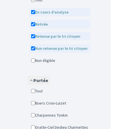
Tout
En cours d’analyse
Retirée
Retenue par le tri citoyen
Non retenue par le tri citoyen
Non éligible
Portée
Tout
Buers Croix-Luizet
Charpennes Tonkin
Gratte-Ciel Dedieu Charmettes