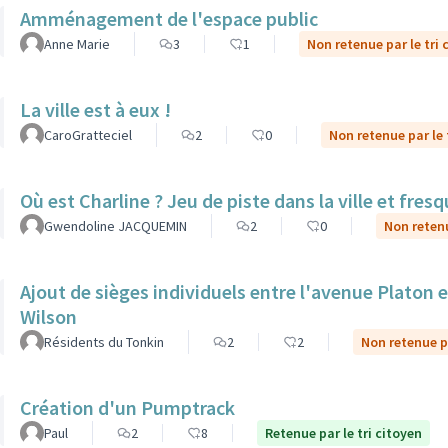
Amménagement de l'espace public
Anne Marie
3
1
Non retenue par le tri 
La ville est à eux !
CaroGratteciel
2
0
Non retenue par le 
Où est Charline ? Jeu de piste dans la ville et fre
Gwendoline JACQUEMIN
2
0
Non retenu
Ajout de sièges individuels entre l'avenue Platon et
Wilson
Résidents du Tonkin
2
2
Non retenue pa
Création d'un Pumptrack
Paul
2
8
Retenue par le tri citoyen