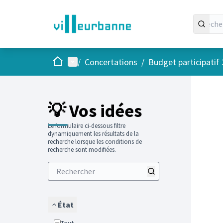
Accueil
Menu principal
/
Concertations
/
Budget participatif
Passer
L'élément
+
−
💡 Vos idées
Le formulaire ci-dessous filtre
dynamiquement les résultats de la
recherche lorsque les conditions de
recherche sont modifiées.
État