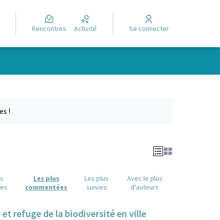
Rencontres
Activité
Se connecter
Leaflet
|
©
OpenStreetMap
contributors
e des points de carte. L'élément peut être utilisé avec un lecteur
es !
us
Les plus
Les plus
Avec le plus
ues
commentées
suivies
d'auteurs
t refuge de la biodiversité en ville