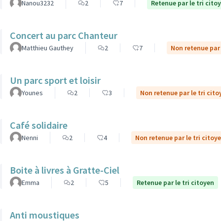
Nanou3232
2
7
Retenue par le tri cito
Concert au parc Chanteur
Matthieu Gauthey
2
7
Non retenue par 
Un parc sport et loisir
Younes
2
3
Non retenue par le tri cito
Café solidaire
Nenni
2
4
Non retenue par le tri citoy
Boite à livres à Gratte-Ciel
Emma
2
5
Retenue par le tri citoyen
Anti moustiques