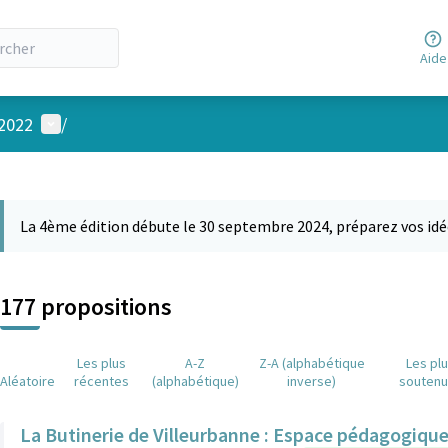
Aide
Menu utilisateur
 2022
/
 la carte
 suivant est une carte qui présente les éléments de cette page comm
La 4ème édition débute le 30 septembre 2024, préparez vos idé
177 propositions
Les plus
A-Z
Z-A (alphabétique
Les pl
Aléatoire
récentes
(alphabétique)
inverse)
souten
La Butinerie de Villeurbanne : Espace pédagogique e