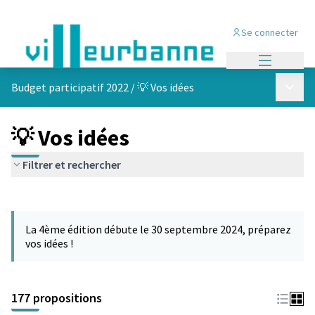
Se connecter
Menu princi
Menu p
Budget participatif 2022
/
💡 Vos idées
💡 Vos idées
Filtrer et rechercher
Passer la carte
Leaflet
|
©
OpenStreetMap
contributors
L'élément suivant est une carte qui présente les éléments de cet
+
La 4ème édition débute le 30 septembre 2024, préparez
−
vos idées !
177 propositions