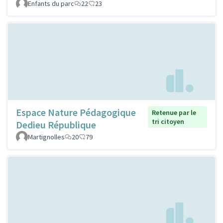
Enfants du parc
22
23
Espace Nature Pédagogique
Retenue par le
tri citoyen
Dedieu République
Martignolles
20
79