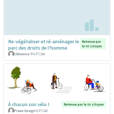
Re-végétaliser et ré-aménager le
Retenue par
le tri citoyen
parc des droits de l'homme
Clémence T
7
24
À chacun son vélo !
Retenue par le tri citoyen
Praxie Design
7
20