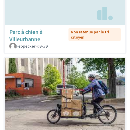
Parc à chien à
Non retenue par le tri
citoyen
Villeurbanne
Febpecker
9
9