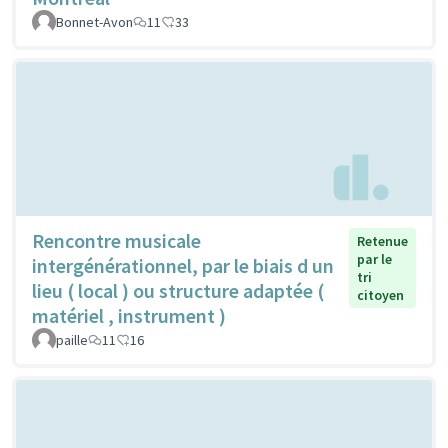
Bonnet-Avon
11
33
Rencontre musicale
Retenue
par le
intergénérationnel, par le biais d un
tri
lieu ( local ) ou structure adaptée (
citoyen
matériel , instrument )
paille
11
16