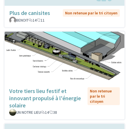
Plus de canisites
Non retenue par le tri citoyen
BENOIT
14
11
Votre tiers lieu festif et
Non retenue
par le tri
innovant propulsé à l'énergie
citoyen
solaire
UN NOTRE LIEU
14
38