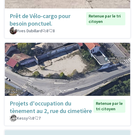
Prêt de Vélo-cargo pour
Retenue par le tri
citoyen
besoin ponctuel.
Yves Dubillard
8
8
Projets d'occupation du
Retenue par le
tri citoyen
tènement au 2, rue du cimetière
Kessy
8
7