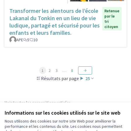
Transformer les alentours de l’école
Retenue
par le
Lakanal du Tonkin en un lieu de vie
tri
ludique, partagé et sécurisé pour les
citoyen
enfants et leurs familles.
APE
5
10
1
2
3
…
8
Résultats par page :
25
Voir toutes les propositions retirées
Informations sur les cookies utilisés sur le site web
Nous utilisons des cookies sur notre site Web pour améliorer la
Conditions d'utilisation
performance et les contenus du site. Les cookies nous permettent
Paramètres des cookies