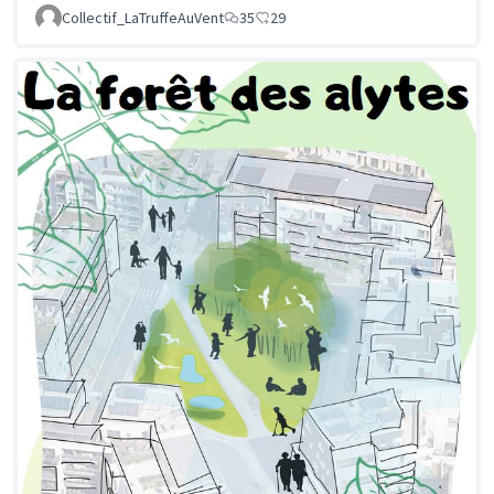
Collectif_LaTruffeAuVent
35
29