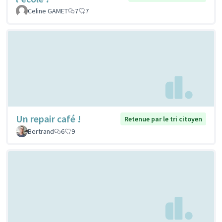
Celine GAMET
7
7
Un repair café !
Retenue par le tri citoyen
Bertrand
6
9