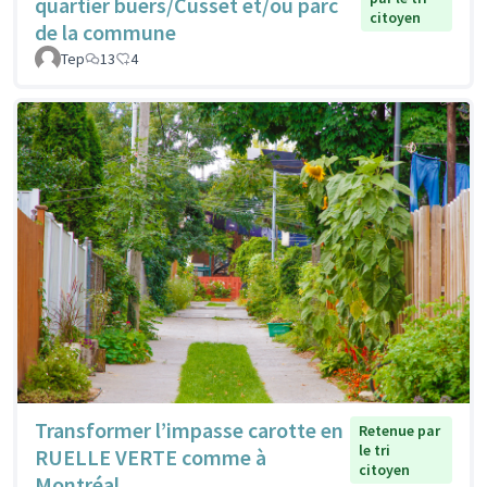
quartier buers/Cusset et/ou parc
citoyen
de la commune
Tep
13
4
Transformer l’impasse carotte en
Retenue par
le tri
RUELLE VERTE comme à
citoyen
Montréal