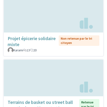
Projet épicerie solidaire
Non retenue par le tri
citoyen
mixte
Karami
13
20
Terrains de basket ou street ball
Retenue
par le tri