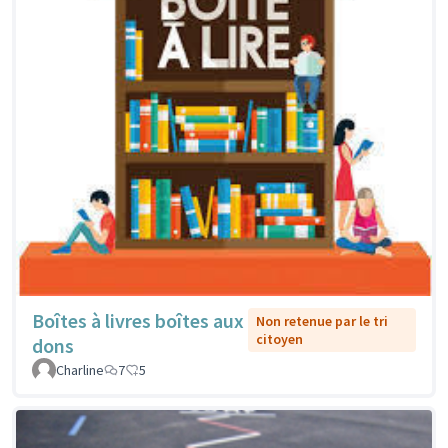
Boîtes à livres boîtes aux
Non retenue par le tri
citoyen
dons
Charline
7
5