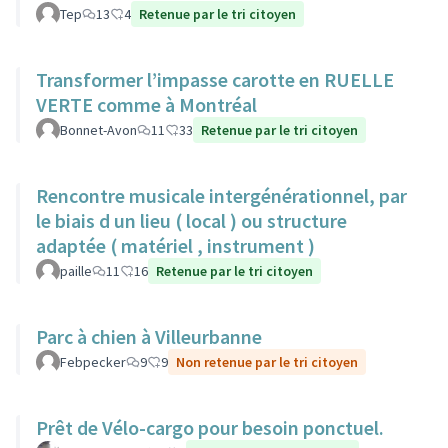
Tep
13
4
Retenue par le tri citoyen
Transformer l’impasse carotte en RUELLE
VERTE comme à Montréal
Bonnet-Avon
11
33
Retenue par le tri citoyen
Rencontre musicale intergénérationnel, par
le biais d un lieu ( local ) ou structure
adaptée ( matériel , instrument )
paille
11
16
Retenue par le tri citoyen
Parc à chien à Villeurbanne
Febpecker
9
9
Non retenue par le tri citoyen
Prêt de Vélo-cargo pour besoin ponctuel.