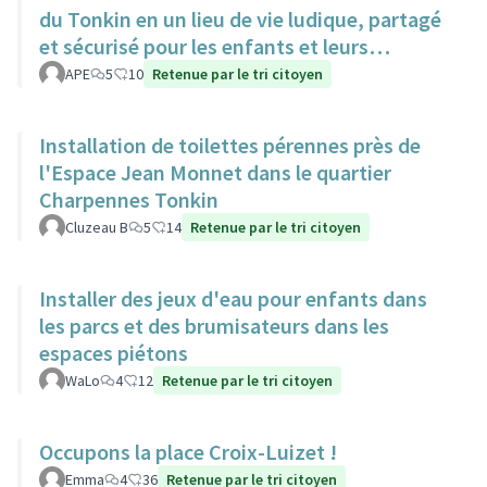
du Tonkin en un lieu de vie ludique, partagé
et sécurisé pour les enfants et leurs
familles.
APE
5
10
Retenue par le tri citoyen
Installation de toilettes pérennes près de
l'Espace Jean Monnet dans le quartier
Charpennes Tonkin
Cluzeau B
5
14
Retenue par le tri citoyen
Installer des jeux d'eau pour enfants dans
les parcs et des brumisateurs dans les
espaces piétons
WaLo
4
12
Retenue par le tri citoyen
Occupons la place Croix-Luizet !
Emma
4
36
Retenue par le tri citoyen