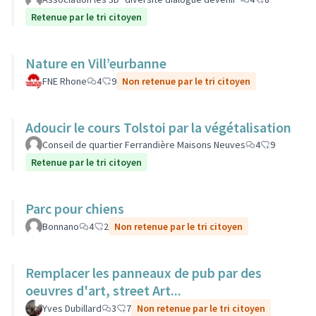
Retenue par le tri citoyen
Nature en Vill’eurbanne
FNE Rhone
4
9
Non retenue par le tri citoyen
Adoucir le cours Tolstoi par la végétalisation
Conseil de quartier Ferrandière Maisons Neuves
4
9
Retenue par le tri citoyen
Parc pour chiens
Bonnano
4
2
Non retenue par le tri citoyen
Remplacer les panneaux de pub par des
oeuvres d'art, street Art...
Yves Dubillard
3
7
Non retenue par le tri citoyen