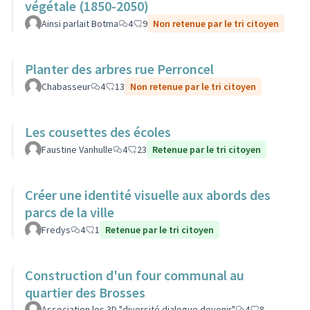
végétale (1850-2050)
Ainsi parlait Botma
4
9
Non retenue par le tri citoyen
Planter des arbres rue Perroncel
Chabasseur
4
13
Non retenue par le tri citoyen
Les cousettes des écoles
Faustine Vanhulle
4
23
Retenue par le tri citoyen
Créer une identité visuelle aux abords des
parcs de la ville
Fredys
4
1
Retenue par le tri citoyen
Construction d'un four communal au
quartier des Brosses
Association les 3D "diversité dialogue devenir"
4
8