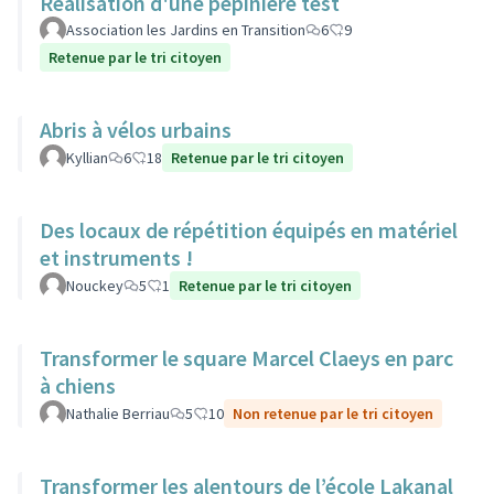
Réalisation d'une pépinière test
Association les Jardins en Transition
6
9
Retenue par le tri citoyen
Abris à vélos urbains
Kyllian
6
18
Retenue par le tri citoyen
Des locaux de répétition équipés en matériel
et instruments !
Nouckey
5
1
Retenue par le tri citoyen
Transformer le square Marcel Claeys en parc
à chiens
Nathalie Berriau
5
10
Non retenue par le tri citoyen
Transformer les alentours de l’école Lakanal