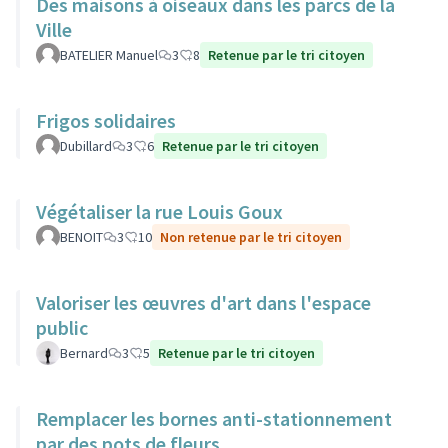
Des maisons à oiseaux dans les parcs de la
Ville
BATELIER Manuel
3
8
Retenue par le tri citoyen
Frigos solidaires
Dubillard
3
6
Retenue par le tri citoyen
Végétaliser la rue Louis Goux
BENOIT
3
10
Non retenue par le tri citoyen
Valoriser les œuvres d'art dans l'espace
public
Bernard
3
5
Retenue par le tri citoyen
Remplacer les bornes anti-stationnement
par des pots de fleurs