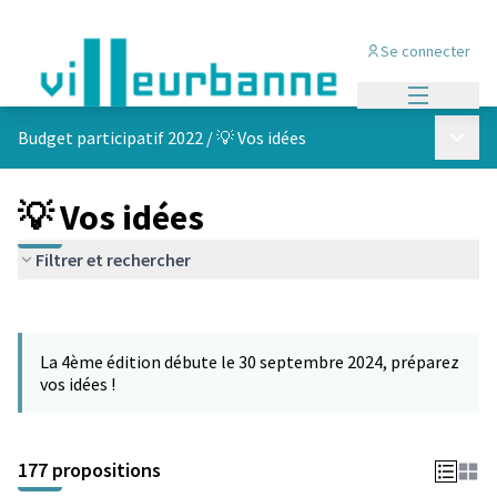
Se connecter
Menu princi
Menu p
Budget participatif 2022
/
💡 Vos idées
💡 Vos idées
Filtrer et rechercher
Passer la carte
Leaflet
|
©
OpenStreetMap
contributors
L'élément suivant est une carte qui présente les éléments de cet
+
La 4ème édition débute le 30 septembre 2024, préparez
−
vos idées !
177 propositions