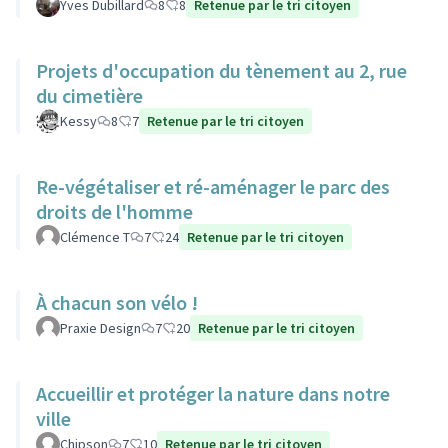
Yves Dubillard
8
8
Retenue par le tri citoyen
Projets d'occupation du tènement au 2, rue
du cimetière
Kessy
8
7
Retenue par le tri citoyen
Re-végétaliser et ré-aménager le parc des
droits de l'homme
Clémence T
7
24
Retenue par le tri citoyen
À chacun son vélo !
Praxie Design
7
20
Retenue par le tri citoyen
Accueillir et protéger la nature dans notre
ville
Chipson
7
10
Retenue par le tri citoyen