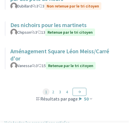
Dubillard
3
3
Non retenue par le tri citoyen
Des nichoirs pour les martinets
Chipson
3
13
Retenue par le tri citoyen
Aménagement Square Léon Meiss/Carré
d'or
Vanessa
3
15
Retenue par le tri citoyen
1
2
3
4
Résultats par page :
50
Voir toutes les propositions retirées