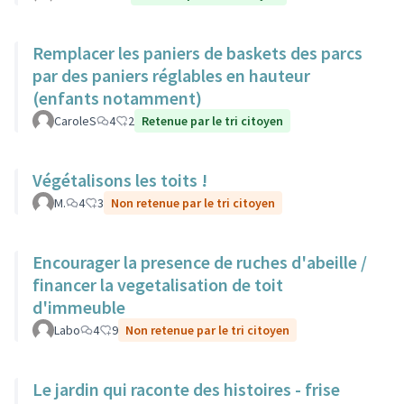
Remplacer les paniers de baskets des parcs
par des paniers réglables en hauteur
(enfants notamment)
CaroleS
4
2
Retenue par le tri citoyen
Végétalisons les toits !
M.
4
3
Non retenue par le tri citoyen
Encourager la presence de ruches d'abeille /
financer la vegetalisation de toit
d'immeuble
Labo
4
9
Non retenue par le tri citoyen
Le jardin qui raconte des histoires - frise