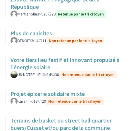
République
Martignolles
20
79
Retenue par le tri citoyen
Plus de canisites
BENOIT
14
11
Non retenue par le tri citoyen
Votre tiers lieu festif et innovant propulsé à
l'énergie solaire
UN NOTRE LIEU
14
38
Non retenue par le tri citoyen
Projet épicerie solidaire mixte
Karami
13
20
Non retenue par le tri citoyen
Terrains de basket ou street ball quartier
buers/Cusset et/ou parc de la commune