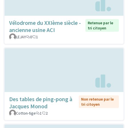
Vélodrome du XXIème siècle -
Retenue par le
tri citoyen
ancienne usine ACI
LEJAY
0
1
Des tables de ping-pong à
Non retenue par le
tri citoyen
Jacques Monod
Cotton-tige
1
2