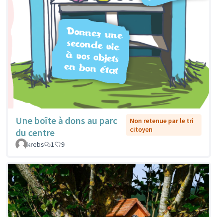
Une boîte à dons au parc
Non retenue par le tri
citoyen
du centre
krebs
1
9