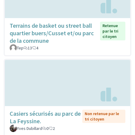
Terrains de basket ou street ball
Retenue
par le tri
quartier buers/Cusset et/ou parc
citoyen
de la commune
Tep
13
4
Casiers sécurisés au parc de
Non retenue par le
tri citoyen
La Feyssine.
Yves Dubillard
0
2