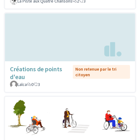
La Piste aux Quatre Chansons
2
3
Créations de points
Non retenue par le tri
citoyen
d'eau
Lalca
0
3