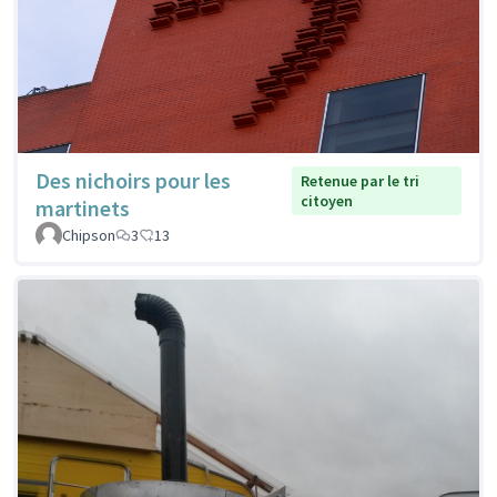
Des nichoirs pour les
Retenue par le tri
citoyen
martinets
Chipson
3
13