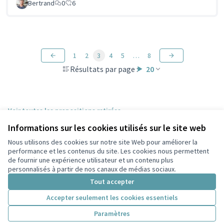
Bertrand
0
6
1
2
3
4
5
…
8
Résultats par page :
20
Voir toutes les propositions retirées
Informations sur les cookies utilisés sur le site web
Nous utilisons des cookies sur notre site Web pour améliorer la
Conditions d'utilisation
performance et les contenus du site. Les cookies nous permettent
Paramètres des cookies
de fournir une expérience utilisateur et un contenu plus
Participez Villeurbanne sur X
Participez Villeurbanne sur Facebook
Participez Villeurbanne sur Instagram
Participez Villeurbanne sur YouTube
personnalisés à partir de nos canaux de médias sociaux.
(Lien externe)
(Lien externe)
(Lien externe)
(Lien externe)
Tout accepter
Accepter seulement les cookies essentiels
Licence Cre
(Lien extern
Paramètres
(Lien externe)
Site réalisé grâce au
logiciel libre Decidim
.