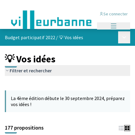
Se connecter
Menu princi
Menu p
Budget participatif 2022
/
💡 Vos idées
💡 Vos idées
Filtrer et rechercher
Passer la carte
Leaflet
|
©
OpenStreetMap
contributors
L'élément suivant est une carte qui présente les éléments de cet
+
La 4ème édition débute le 30 septembre 2024, préparez
−
vos idées !
177 propositions