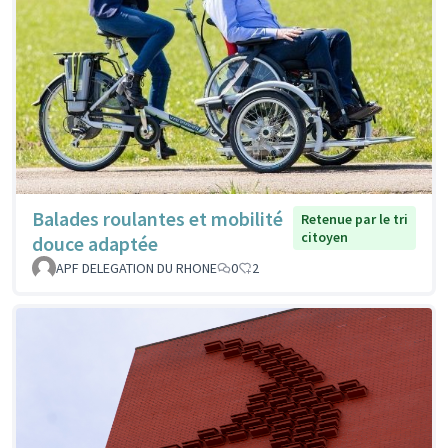
Balades roulantes et mobilité
Retenue par le tri
citoyen
douce adaptée
APF DELEGATION DU RHONE
0
2