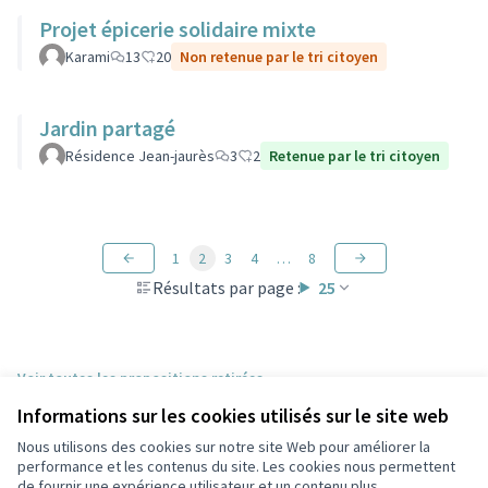
Projet épicerie solidaire mixte
Karami
13
20
Non retenue par le tri citoyen
Jardin partagé
Résidence Jean-jaurès
3
2
Retenue par le tri citoyen
1
2
3
4
…
8
Résultats par page :
25
Voir toutes les propositions retirées
Informations sur les cookies utilisés sur le site web
Nous utilisons des cookies sur notre site Web pour améliorer la
Conditions d'utilisation
performance et les contenus du site. Les cookies nous permettent
Paramètres des cookies
de fournir une expérience utilisateur et un contenu plus