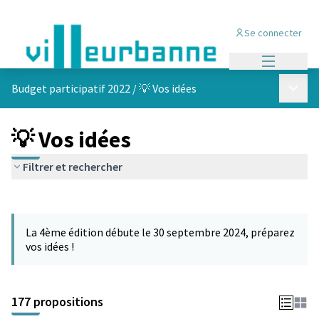
Se connecter
Menu princi
Menu p
Budget participatif 2022
/
💡 Vos idées
💡 Vos idées
Filtrer et rechercher
Passer la carte
Leaflet
|
©
OpenStreetMap
contributors
L'élément suivant est une carte qui présente les éléments de cet
+
La 4ème édition débute le 30 septembre 2024, préparez
−
vos idées !
177 propositions