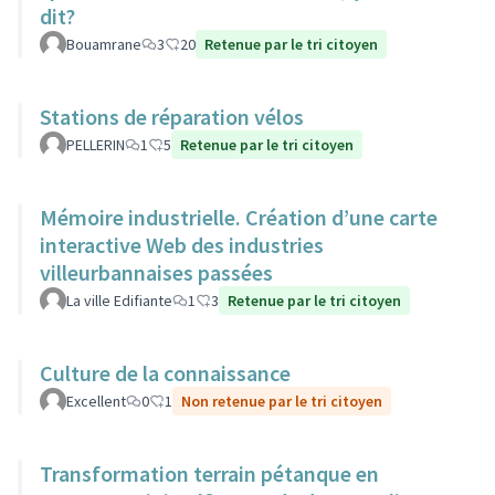
dit?
Bouamrane
3
20
Retenue par le tri citoyen
Stations de réparation vélos
PELLERIN
1
5
Retenue par le tri citoyen
Mémoire industrielle. Création d’une carte
interactive Web des industries
villeurbannaises passées
La ville Edifiante
1
3
Retenue par le tri citoyen
Culture de la connaissance
Excellent
0
1
Non retenue par le tri citoyen
Transformation terrain pétanque en