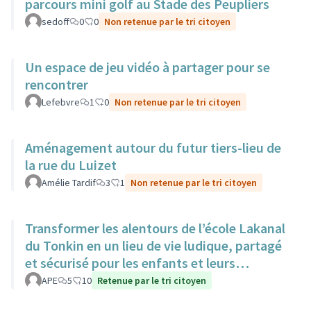
parcours mini golf au Stade des Peupliers
sedoff
0
0
Non retenue par le tri citoyen
Un espace de jeu vidéo à partager pour se
rencontrer
Lefebvre
1
0
Non retenue par le tri citoyen
Aménagement autour du futur tiers-lieu de
la rue du Luizet
Amélie Tardif
3
1
Non retenue par le tri citoyen
Transformer les alentours de l’école Lakanal
du Tonkin en un lieu de vie ludique, partagé
et sécurisé pour les enfants et leurs
familles.
APE
5
10
Retenue par le tri citoyen