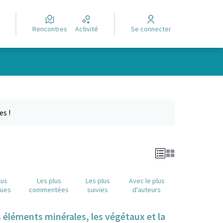
Rencontres
Activité
Se connecter
Leaflet
|
©
OpenStreetMap
contributors
e des points de carte. L'élément peut être utilisé avec un lecteur
es !
lus
Les plus
Les plus
Avec le plus
nues
commentées
suivies
d'auteurs
s éléments minérales, les végétaux et la