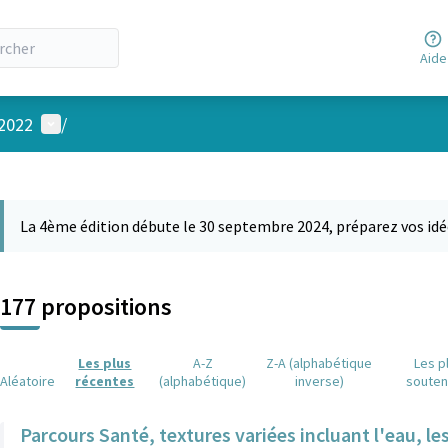
Aide
Menu utilisateur
 2022
/
 la carte
 suivant est une carte qui présente les éléments de cette page comm
La 4ème édition débute le 30 septembre 2024, préparez vos idé
177 propositions
Les plus
A-Z
Z-A (alphabétique
Les p
Aléatoire
récentes
(alphabétique)
inverse)
soute
Parcours Santé, textures variées incluant l'eau, le