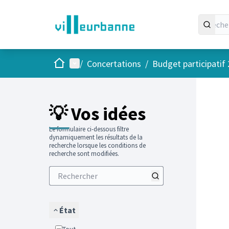
Accueil
Menu principal
/
Concertations
/
Budget participatif
Passer
L'élément
+
−
💡 Vos idées
Le formulaire ci-dessous filtre
dynamiquement les résultats de la
recherche lorsque les conditions de
recherche sont modifiées.
État