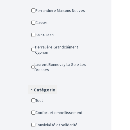
Ferrandière Maisons Neuves
Cusset
Saint-Jean
Perralière Grandclément
Cyprian
Laurent Bonnevay La Soie Les
Brosses
Catégorie
Tout
Confort et embellissement
Convivialité et solidarité