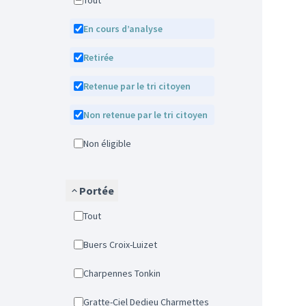
Tout
En cours d’analyse
Retirée
Retenue par le tri citoyen
Non retenue par le tri citoyen
Non éligible
Portée
Tout
Buers Croix-Luizet
Charpennes Tonkin
Gratte-Ciel Dedieu Charmettes