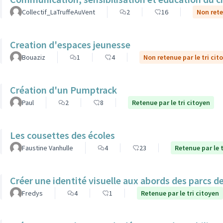
Collectif_LaTruffeAuVent
2
16
Non rete
Creation d'espaces jeunesse
Bouaziz
1
4
Non retenue par le tri cit
Création d'un Pumptrack
Paul
2
8
Retenue par le tri citoyen
Les cousettes des écoles
Faustine Vanhulle
4
23
Retenue par le t
Créer une identité visuelle aux abords des parcs de 
Fredys
4
1
Retenue par le tri citoyen