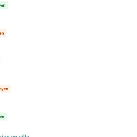
yen
yen
toyen
yen
ien en ville