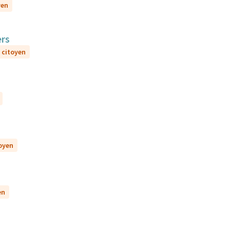
yen
ers
i citoyen
toyen
en