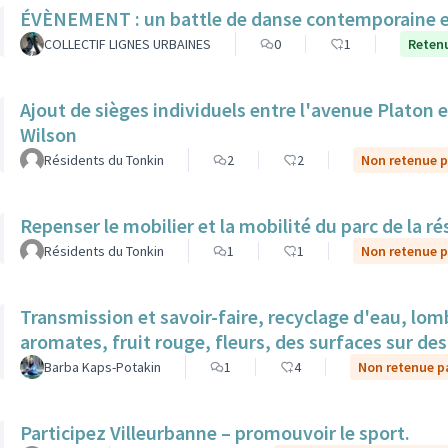
ÉVÈNEMENT : un battle de danse contemporaine en
COLLECTIF LIGNES URBAINES
0
1
Retenu
Ajout de sièges individuels entre l'avenue Platon et
Wilson
Résidents du Tonkin
2
2
Non retenue pa
Repenser le mobilier et la mobilité du parc de la r
Résidents du Tonkin
1
1
Non retenue pa
Transmission et savoir-faire, recyclage d'eau, lom
aromates, fruit rouge, fleurs, des surfaces sur des 
Barba Kaps-Potakin
1
4
Non retenue pa
Participez Villeurbanne – promouvoir le sport.