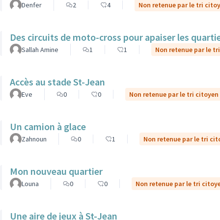
Denfer
2
4
Non retenue par le tri cito
Des circuits de moto-cross pour apaiser les quarti
Sallah Amine
1
1
Non retenue par le tr
Accès au stade St-Jean
Eve
0
0
Non retenue par le tri citoyen
Un camion à glace
Zahnoun
0
1
Non retenue par le tri ci
Mon nouveau quartier
Louna
0
0
Non retenue par le tri citoy
Une aire de jeux à St-Jean