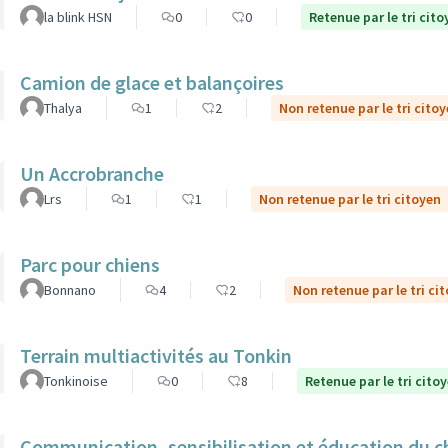
la blink HSN
0
0
Retenue par le tri cito
Camion de glace et balançoires
Thalya
1
2
Non retenue par le tri cito
Un Accrobranche
Lrs
1
1
Non retenue par le tri citoyen
Parc pour chiens
Bonnano
4
2
Non retenue par le tri ci
Terrain multiactivités au Tonkin
Tonkinoise
0
8
Retenue par le tri cito
Communication, sensibilisation et éducation du ch