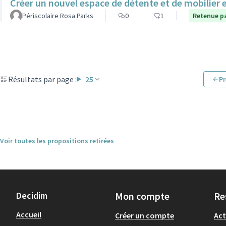
Créer un nouvel espace de détente et de mobilier 
Périscolaire Rosa Parks
0
1
Retenue pa
Résultats par page :
25
Pr
Voir toutes les propositions retirées
Decidim
Mon compte
Re
Accueil
Créer un compte
Act