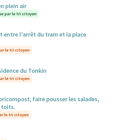
 plein air
e par le tri citoyen
 entre l'arrêt du tram et la place
r le tri citoyen
ésidence du Tonkin
r le tri citoyen
bricompost; faire pousser les salades,
toits.
r le tri citoyen