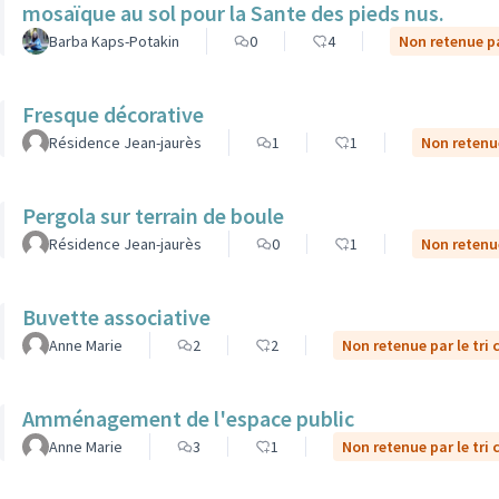
mosaïque au sol pour la Sante des pieds nus.
Barba Kaps-Potakin
0
4
Non retenue pa
Fresque décorative
Résidence Jean-jaurès
1
1
Non retenue
Pergola sur terrain de boule
Résidence Jean-jaurès
0
1
Non retenue
Buvette associative
Anne Marie
2
2
Non retenue par le tri 
Amménagement de l'espace public
Anne Marie
3
1
Non retenue par le tri 