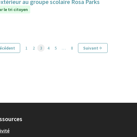
extérieur au groupe scolaire Rosa Parks
r le tri citoyen
écédent
1
2
3
4
5
…
8
Suivant
ssources
ivité