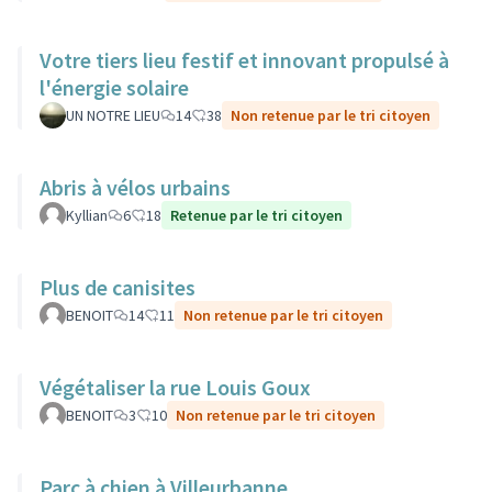
Votre tiers lieu festif et innovant propulsé à
l'énergie solaire
UN NOTRE LIEU
14
38
Non retenue par le tri citoyen
Abris à vélos urbains
Kyllian
6
18
Retenue par le tri citoyen
Plus de canisites
BENOIT
14
11
Non retenue par le tri citoyen
Végétaliser la rue Louis Goux
BENOIT
3
10
Non retenue par le tri citoyen
Parc à chien à Villeurbanne