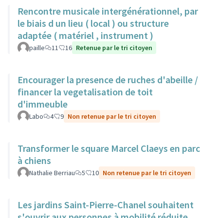
Rencontre musicale intergénérationnel, par
le biais d un lieu ( local ) ou structure
adaptée ( matériel , instrument )
paille
11
16
Retenue par le tri citoyen
Encourager la presence de ruches d'abeille /
financer la vegetalisation de toit
d'immeuble
Labo
4
9
Non retenue par le tri citoyen
Transformer le square Marcel Claeys en parc
à chiens
Nathalie Berriau
5
10
Non retenue par le tri citoyen
Les jardins Saint-Pierre-Chanel souhaitent
s'ouvrir aux personnes à mobilité réduite