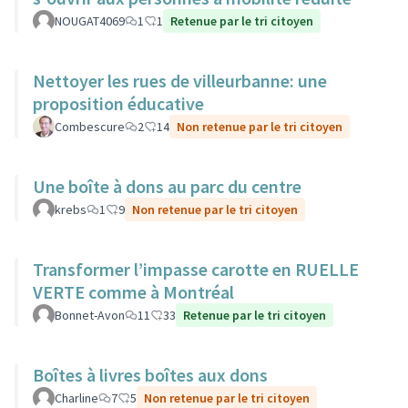
NOUGAT4069
1
1
Retenue par le tri citoyen
Nettoyer les rues de villeurbanne: une
proposition éducative
Combescure
2
14
Non retenue par le tri citoyen
Une boîte à dons au parc du centre
krebs
1
9
Non retenue par le tri citoyen
Transformer l’impasse carotte en RUELLE
VERTE comme à Montréal
Bonnet-Avon
11
33
Retenue par le tri citoyen
Boîtes à livres boîtes aux dons
Charline
7
5
Non retenue par le tri citoyen