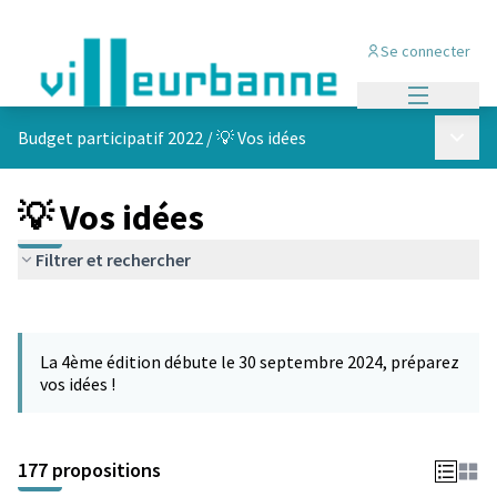
Se connecter
Menu princi
Menu p
Budget participatif 2022
/
💡 Vos idées
💡 Vos idées
Filtrer et rechercher
Passer la carte
Leaflet
|
©
OpenStreetMap
contributors
L'élément suivant est une carte qui présente les éléments de cet
+
La 4ème édition débute le 30 septembre 2024, préparez
−
vos idées !
177 propositions