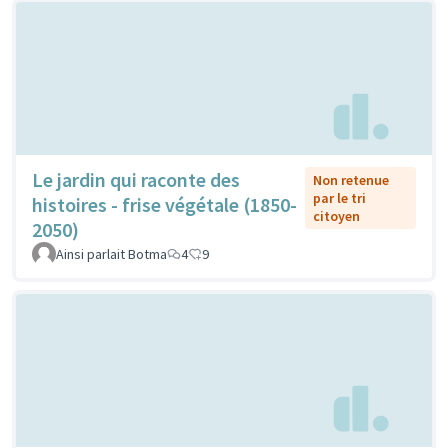
Le jardin qui raconte des
Non retenue
par le tri
histoires - frise végétale (1850-
citoyen
2050)
Ainsi parlait Botma
4
9