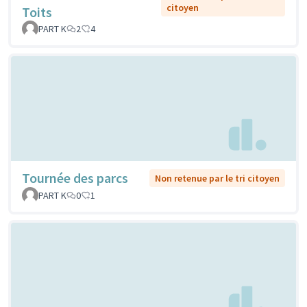
citoyen
Toits
PART K
2
4
Tournée des parcs
Non retenue par le tri citoyen
PART K
0
1