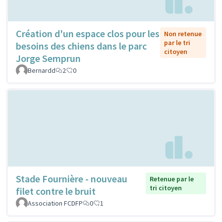
Création d'un espace clos pour les
Non retenue
par le tri
besoins des chiens dans le parc
citoyen
Jorge Semprun
Bernardd
2
0
Stade Fournière - nouveau
Retenue par le
tri citoyen
filet contre le bruit
Association FCDFP
0
1