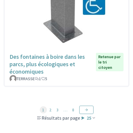
Des fontaines à boire dans les
Retenue par
le tri
parcs, plus écologiques et
citoyen
économiques
TERRASSE
1
5
1
2
3
…
8
Résultats par page :
25