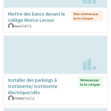
Mettre des bancs devant le
Non retenue par
le tri citoyen
collège Morice Leroux
Haua
0
1
Installer des parkings à
Retenue par
le tri citoyen
trottinette/ trottinette
électrique/vélo
VTAING
2
2