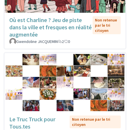
Où est Charline ? Jeu de piste
Non retenue
par le tri
dans la ville et fresques en réalité
citoyen
augmentée
Gwendoline JACQUEMIN
2
0
Le Truc Truck pour
Non retenue par le tri
citoyen
Tous.tes