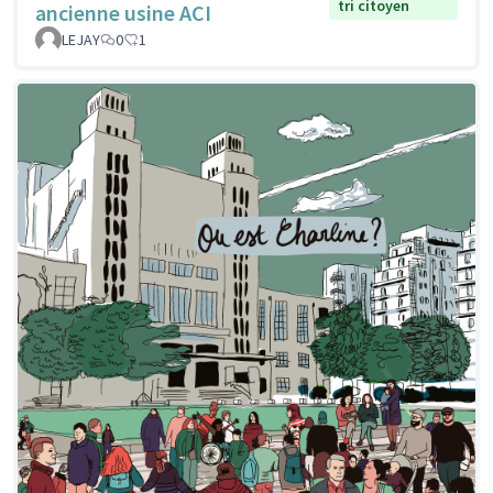
tri citoyen
ancienne usine ACI
LEJAY
0
1