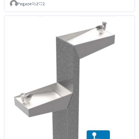
Pegaze
2
2