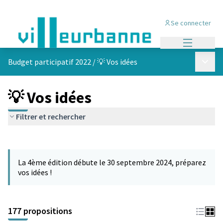
Se connecter
Menu princi
Menu p
Budget participatif 2022
/
💡 Vos idées
💡 Vos idées
Filtrer et rechercher
Passer la carte
Leaflet
|
©
OpenStreetMap
contributors
L'élément suivant est une carte qui présente les éléments de cet
+
La 4ème édition débute le 30 septembre 2024, préparez
−
vos idées !
177 propositions