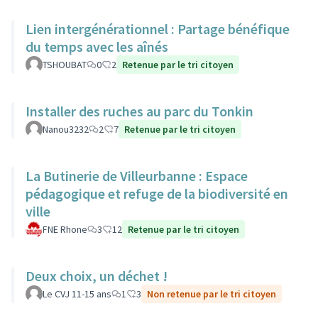
Lien intergénérationnel : Partage bénéfique
du temps avec les aînés
TSHOUBAT
0
2
Retenue par le tri citoyen
Installer des ruches au parc du Tonkin
Nanou3232
2
7
Retenue par le tri citoyen
La Butinerie de Villeurbanne : Espace
pédagogique et refuge de la biodiversité en
ville
FNE Rhone
3
12
Retenue par le tri citoyen
Deux choix, un déchet !
Le CVJ 11-15 ans
1
3
Non retenue par le tri citoyen