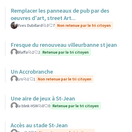
Remplacer les panneaux de pub par des
oeuvres d'art, street Art...
Yves Dubillard
3
7
Non retenue par le tri citoyen
Fresque du renouveau villeurbanne st jean
Blaffa
2
2
Retenue par le tri citoyen
Un Accrobranche
Lrs
1
1
Non retenue par le tri citoyen
Une aire de jeux à St-Jean
la blink HSN
0
0
Retenue par le tri citoyen
Accès au stade St-Jean