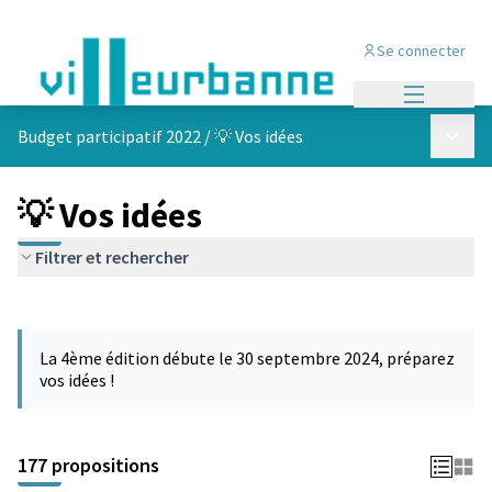
Se connecter
Menu princi
Menu p
Budget participatif 2022
/
💡 Vos idées
💡 Vos idées
Filtrer et rechercher
Passer la carte
Leaflet
|
©
OpenStreetMap
contributors
L'élément suivant est une carte qui présente les éléments de cet
+
La 4ème édition débute le 30 septembre 2024, préparez
−
vos idées !
177 propositions