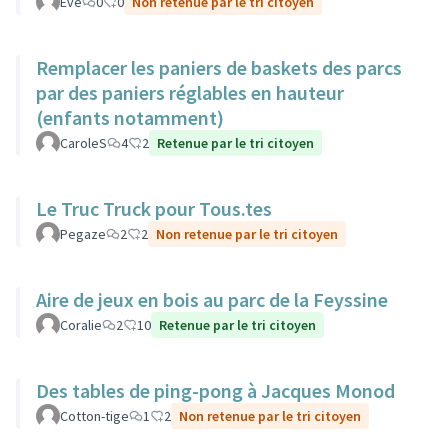
Eve
0
0
Non retenue par le tri citoyen
Remplacer les paniers de baskets des parcs
par des paniers réglables en hauteur
(enfants notamment)
CaroleS
4
2
Retenue par le tri citoyen
Le Truc Truck pour Tous.tes
Pegaze
2
2
Non retenue par le tri citoyen
Aire de jeux en bois au parc de la Feyssine
Coralie
2
10
Retenue par le tri citoyen
Des tables de ping-pong à Jacques Monod
Cotton-tige
1
2
Non retenue par le tri citoyen