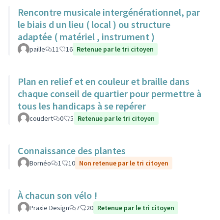
Rencontre musicale intergénérationnel, par
le biais d un lieu ( local ) ou structure
adaptée ( matériel , instrument )
paille
11
16
Retenue par le tri citoyen
Plan en relief et en couleur et braille dans
chaque conseil de quartier pour permettre à
tous les handicaps à se repérer
coudert
0
5
Retenue par le tri citoyen
Connaissance des plantes
Bornéo
1
10
Non retenue par le tri citoyen
À chacun son vélo !
Praxie Design
7
20
Retenue par le tri citoyen