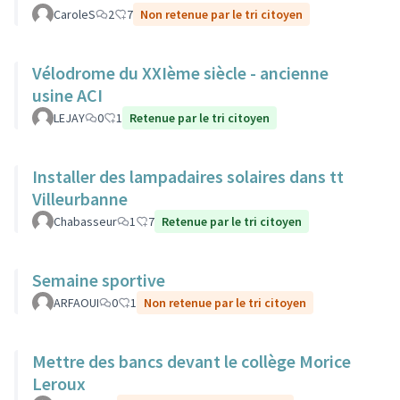
CaroleS
2
7
Non retenue par le tri citoyen
Vélodrome du XXIème siècle - ancienne
usine ACI
LEJAY
0
1
Retenue par le tri citoyen
Installer des lampadaires solaires dans tt
Villeurbanne
Chabasseur
1
7
Retenue par le tri citoyen
Semaine sportive
ARFAOUI
0
1
Non retenue par le tri citoyen
Mettre des bancs devant le collège Morice
Leroux