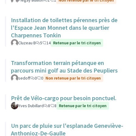
Piégay Bullion
1
1
Non retenue par le tri citoyen
Installation de toilettes pérennes près de
l'Espace Jean Monnet dans le quartier
Charpennes Tonkin
Cluzeau B
5
14
Retenue par le tri citoyen
Transformation terrain pétanque en
parcours mini golf au Stade des Peupliers
sedoff
0
0
Non retenue par le tri citoyen
Prêt de Vélo-cargo pour besoin ponctuel.
Yves Dubillard
8
8
Retenue par le tri citoyen
Un parc de pluie sur l'esplanade Geneviève-
Anthonioz-De-Gaulle