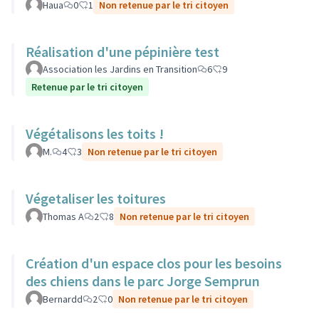
Haua
0
1
Non retenue par le tri citoyen
Réalisation d'une pépinière test
Association les Jardins en Transition
6
9
Retenue par le tri citoyen
Végétalisons les toits !
M.
4
3
Non retenue par le tri citoyen
Végetaliser les toitures
Thomas A
2
8
Non retenue par le tri citoyen
Création d'un espace clos pour les besoins
des chiens dans le parc Jorge Semprun
Bernardd
2
0
Non retenue par le tri citoyen