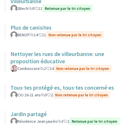
Villeurbanne
2Bech
0
11
Retenue par le tri citoyen
Plus de canisites
BENOIT
14
11
Non retenue par le tri citoyen
Nettoyer les rues de villeurbanne: une
proposition éducative
Combescure
2
14
Non retenue par le tri citoyen
Tous·tes protégé·es, tous·tes concerné·es
CVJ 16-21 ans
0
2
Non retenue par le tri citoyen
Jardin partagé
Résidence Jean-jaurès
3
2
Retenue par le tri citoyen