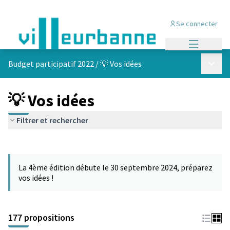
Se connecter
Menu princi
Menu p
Budget participatif 2022
/
💡 Vos idées
💡 Vos idées
Filtrer et rechercher
Passer la carte
Leaflet
|
©
OpenStreetMap
contributors
L'élément suivant est une carte qui présente les éléments de cet
+
La 4ème édition débute le 30 septembre 2024, préparez
−
vos idées !
177 propositions