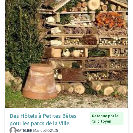
Des Hôtels à Petites Bêtes
Retenue par le
tri citoyen
pour les parcs de la Ville
BATELIER Manuel
2
5