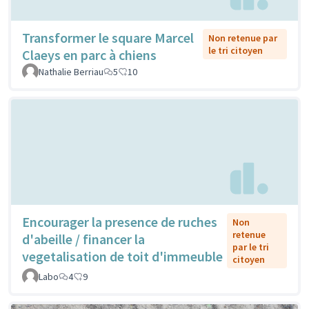
Transformer le square Marcel
Non retenue par
le tri citoyen
Claeys en parc à chiens
Nathalie Berriau
5
10
Encourager la presence de ruches
Non
retenue
d'abeille / financer la
par le tri
vegetalisation de toit d'immeuble
citoyen
Labo
4
9