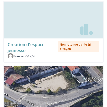
Creation d'espaces
Non retenue par le tri
citoyen
jeunesse
Bouaziz
1
4