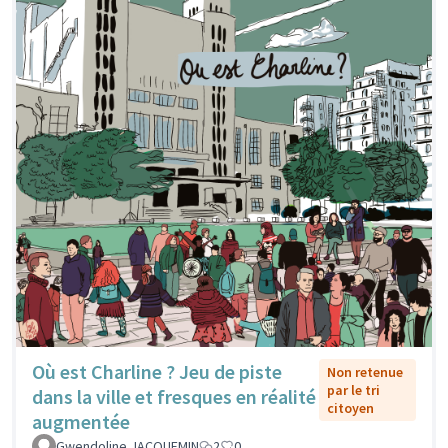
Où est Charline ? Jeu de piste
Non retenue
par le tri
dans la ville et fresques en réalité
citoyen
augmentée
Gwendoline JACQUEMIN
2
0