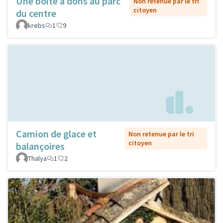
Une boîte à dons au parc
Non retenue par le tri
citoyen
du centre
krebs
1
9
Camion de glace et
Non retenue par le tri
citoyen
balançoires
Thalya
1
2