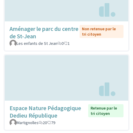
Aménager le parc du centre
Non retenue par le
tri citoyen
de St-Jean
Les enfants de St Jean
0
1
Espace Nature Pédagogique
Retenue par le
tri citoyen
Dedieu République
Martignolles
20
79