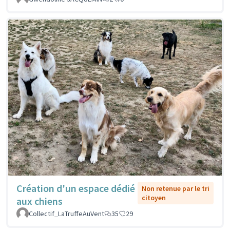
Création d'un espace dédié
Non retenue par le tri
citoyen
aux chiens
Collectif_LaTruffeAuVent
35
29