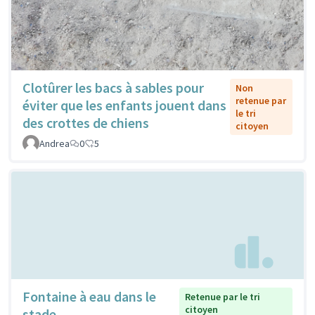
Clotûrer les bacs à sables pour
Non
retenue par
éviter que les enfants jouent dans
le tri
des crottes de chiens
citoyen
Andrea
0
5
Fontaine à eau dans le
Retenue par le tri
citoyen
stade