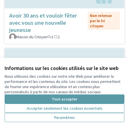
Avoir 30 ans et vouloir fêter
Non retenue
par le tri
avec vous une nouvelle
citoyen
jeunesse
Maison du Citoyen
1
2
Informations sur les cookies utilisés sur le site web
Nous utilisons des cookies sur notre site Web pour améliorer la
performance et les contenus du site. Les cookies nous permettent
de fournir une expérience utilisateur et un contenu plus
personnalisés à partir de nos canaux de médias sociaux.
Vilain grand cône de béton ou
Tout accepter
Non retenue
par le tri
atelier de création et
Accepter seulement les cookies essentiels
citoyen
d'expression ...?
Paramètres
Sylvie Orkisz
2
3