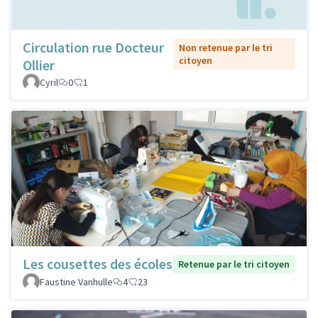
Circulation rue Docteur
Non retenue par le tri
citoyen
Ollier
Cyril
0
1
Les cousettes des écoles
Retenue par le tri citoyen
Faustine Vanhulle
4
23