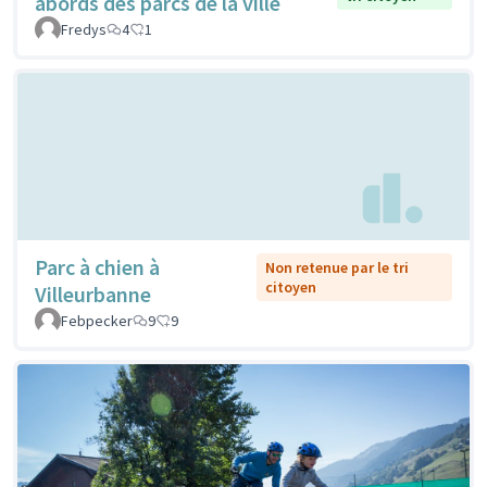
abords des parcs de la ville
Fredys
4
1
Parc à chien à
Non retenue par le tri
citoyen
Villeurbanne
Febpecker
9
9