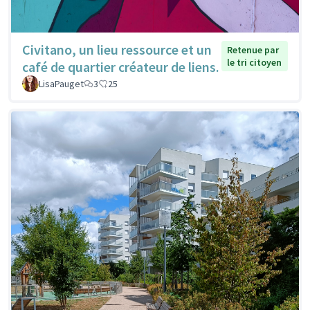
Civitano, un lieu ressource et un
Retenue par
le tri citoyen
café de quartier créateur de liens.
LisaPauget
3
25