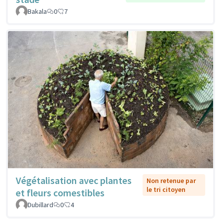
Bakala
0
7
Végétalisation avec plantes
Non retenue par
le tri citoyen
et fleurs comestibles
Dubillard
0
4