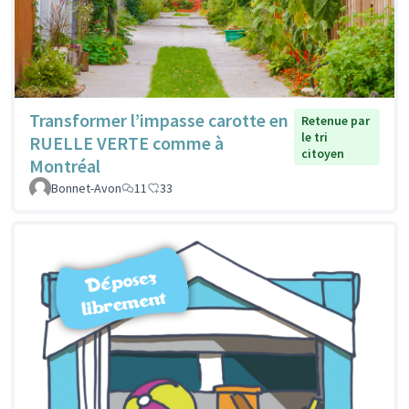
Transformer l’impasse carotte en
Retenue par
le tri
RUELLE VERTE comme à
citoyen
Montréal
Bonnet-Avon
11
33