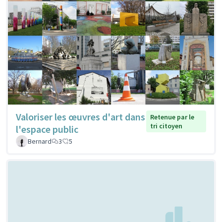
Valoriser les œuvres d'art dans
Retenue par le
tri citoyen
l'espace public
Bernard
3
5