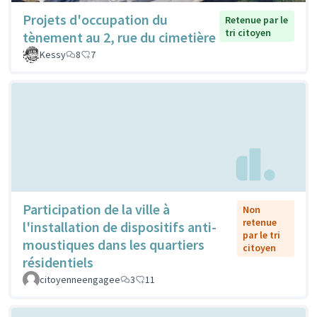
Projets d'occupation du
Retenue par le
tri citoyen
tènement au 2, rue du cimetière
Kessy
8
7
Participation de la ville à
Non
retenue
l'installation de dispositifs anti-
par le tri
moustiques dans les quartiers
citoyen
résidentiels
citoyenneengagee
3
11