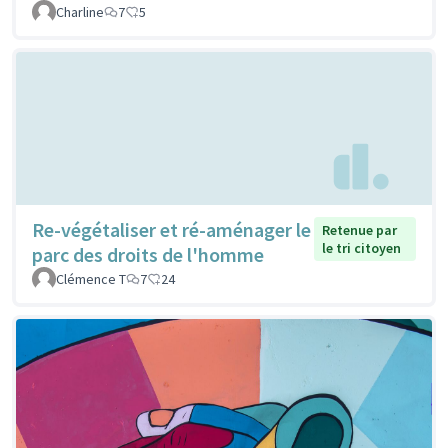
Charline
7
5
Re-végétaliser et ré-aménager le
Retenue par
le tri citoyen
parc des droits de l'homme
Clémence T
7
24