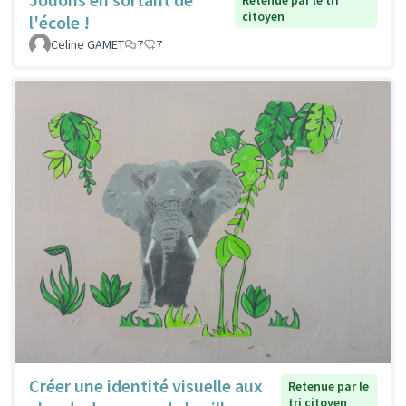
Retenue par le tri
citoyen
l'école !
Celine GAMET
7
7
Créer une identité visuelle aux
Retenue par le
tri citoyen