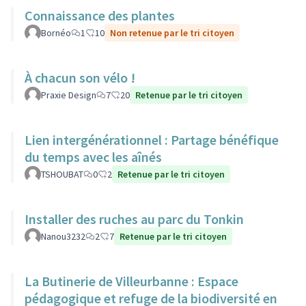
Connaissance des plantes
Bornéo
1
10
Non retenue par le tri citoyen
À chacun son vélo !
Praxie Design
7
20
Retenue par le tri citoyen
Lien intergénérationnel : Partage bénéfique
du temps avec les aînés
TSHOUBAT
0
2
Retenue par le tri citoyen
Installer des ruches au parc du Tonkin
Nanou3232
2
7
Retenue par le tri citoyen
La Butinerie de Villeurbanne : Espace
pédagogique et refuge de la biodiversité en