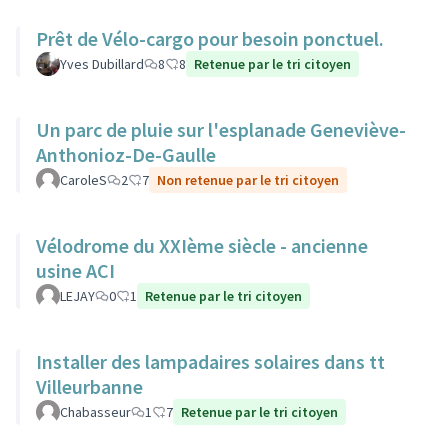
Prêt de Vélo-cargo pour besoin ponctuel.
Yves Dubillard
8
8
Retenue par le tri citoyen
Un parc de pluie sur l'esplanade Geneviève-
Anthonioz-De-Gaulle
CaroleS
2
7
Non retenue par le tri citoyen
Vélodrome du XXIème siècle - ancienne
usine ACI
LEJAY
0
1
Retenue par le tri citoyen
Installer des lampadaires solaires dans tt
Villeurbanne
Chabasseur
1
7
Retenue par le tri citoyen