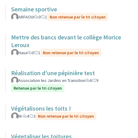
Semaine sportive
ARFAOUI
0
1
Non retenue par le tri citoyen
Mettre des bancs devant le collège Morice
Leroux
Haua
0
1
Non retenue par le tri citoyen
Réalisation d'une pépinière test
Association les Jardins en Transition
6
9
Retenue par le tri citoyen
Végétalisons les toits !
M.
4
3
Non retenue par le tri citoyen
Végetaliser les toitures