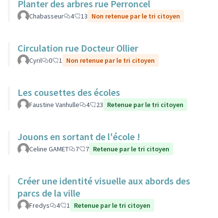
Planter des arbres rue Perroncel
Chabasseur
4
13
Non retenue par le tri citoyen
Circulation rue Docteur Ollier
Cyril
0
1
Non retenue par le tri citoyen
Les cousettes des écoles
Faustine Vanhulle
4
23
Retenue par le tri citoyen
Jouons en sortant de l'école !
Celine GAMET
7
7
Retenue par le tri citoyen
Créer une identité visuelle aux abords des
parcs de la ville
Fredys
4
1
Retenue par le tri citoyen