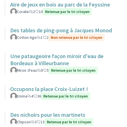
Aire de jeux en bois au parc de la Feyssine
Coralie
2
10
Retenue par le tri citoyen
Des tables de ping-pong à Jacques Monod
Cotton-tige
1
2
Non retenue par le tri citoyen
Une pataugeoire façon miroir d'eau de
Bordeaux à Villeurbanne
Miroir d'eau
0
5
Retenue par le tri citoyen
Occupons la place Croix-Luizet !
Emma
4
36
Retenue par le tri citoyen
Des nichoirs pour les martinets
Chipson
3
13
Retenue par le tri citoyen