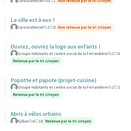
CaroGratteciel
0
1
Non retenue par le tri citoyen
La ville est à eux !
CaroGratteciel
2
0
Non retenue par le tri citoyen
Ouvrez, ouvrez la loge aux enfants !
Groupe Habitants et centre social de la Ferrandière
2
6
Retenue par le tri citoyen
Popotte et papote (projet-cuisine)
Groupe Habitants et centre social de la Ferrandière
2
2
Retenue par le tri citoyen
Abris à vélos urbains
Kyllian
6
18
Retenue par le tri citoyen