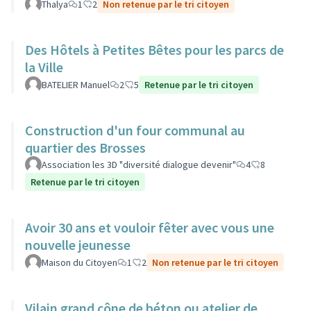
Thalya
1
2
Non retenue par le tri citoyen
Des Hôtels à Petites Bêtes pour les parcs de
la Ville
BATELIER Manuel
2
5
Retenue par le tri citoyen
Construction d'un four communal au
quartier des Brosses
Association les 3D "diversité dialogue devenir"
4
8
Retenue par le tri citoyen
Avoir 30 ans et vouloir fêter avec vous une
nouvelle jeunesse
Maison du Citoyen
1
2
Non retenue par le tri citoyen
Vilain grand cône de béton ou atelier de