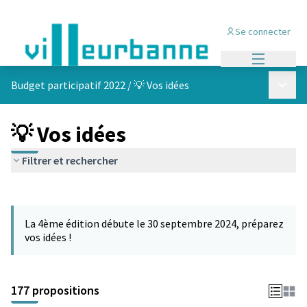
Se connecter
Menu princi
Menu p
Budget participatif 2022
/
💡 Vos idées
💡 Vos idées
Filtrer et rechercher
Passer la carte
Leaflet
|
©
OpenStreetMap
contributors
L'élément suivant est une carte qui présente les éléments de cet
+
La 4ème édition débute le 30 septembre 2024, préparez
−
vos idées !
177 propositions