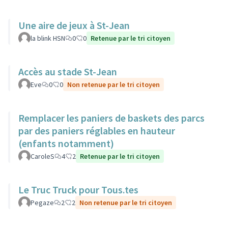
Une aire de jeux à St-Jean
la blink HSN
0
0
Retenue par le tri citoyen
Accès au stade St-Jean
Eve
0
0
Non retenue par le tri citoyen
Remplacer les paniers de baskets des parcs
par des paniers réglables en hauteur
(enfants notamment)
CaroleS
4
2
Retenue par le tri citoyen
Le Truc Truck pour Tous.tes
Pegaze
2
2
Non retenue par le tri citoyen