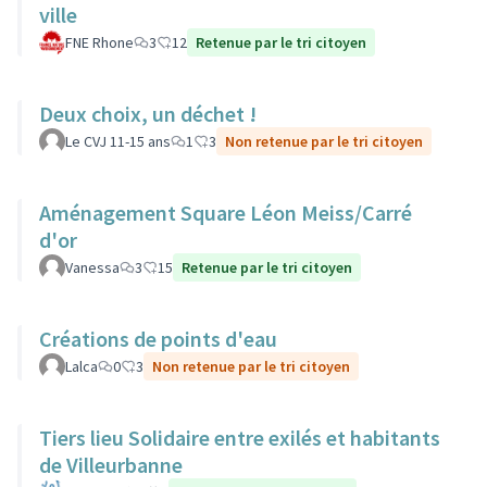
ville
FNE Rhone
3
12
Retenue par le tri citoyen
Deux choix, un déchet !
Le CVJ 11-15 ans
1
3
Non retenue par le tri citoyen
Aménagement Square Léon Meiss/Carré
d'or
Vanessa
3
15
Retenue par le tri citoyen
Créations de points d'eau
Lalca
0
3
Non retenue par le tri citoyen
Tiers lieu Solidaire entre exilés et habitants
de Villeurbanne