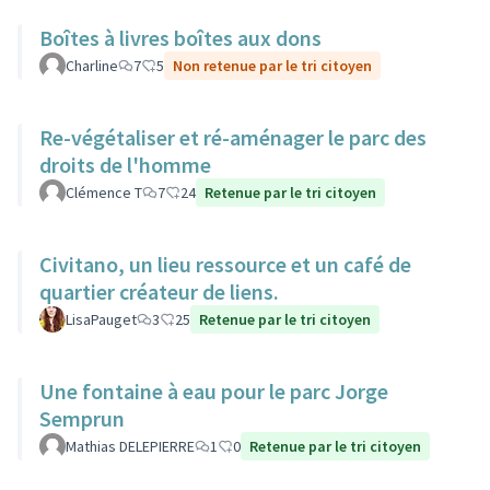
Boîtes à livres boîtes aux dons
Charline
7
5
Non retenue par le tri citoyen
Re-végétaliser et ré-aménager le parc des
droits de l'homme
Clémence T
7
24
Retenue par le tri citoyen
Civitano, un lieu ressource et un café de
quartier créateur de liens.
LisaPauget
3
25
Retenue par le tri citoyen
Une fontaine à eau pour le parc Jorge
Semprun
Mathias DELEPIERRE
1
0
Retenue par le tri citoyen