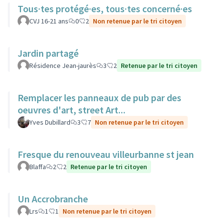
Tous·tes protégé·es, tous·tes concerné·es
CVJ 16-21 ans
0
2
Non retenue par le tri citoyen
Jardin partagé
Résidence Jean-jaurès
3
2
Retenue par le tri citoyen
Remplacer les panneaux de pub par des
oeuvres d'art, street Art...
Yves Dubillard
3
7
Non retenue par le tri citoyen
Fresque du renouveau villeurbanne st jean
Blaffa
2
2
Retenue par le tri citoyen
Un Accrobranche
Lrs
1
1
Non retenue par le tri citoyen