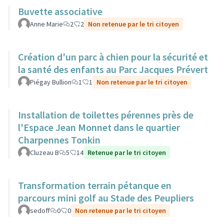
Buvette associative
Anne Marie
2
2
Non retenue par le tri citoyen
Création d'un parc à chien pour la sécurité et
la santé des enfants au Parc Jacques Prévert
Piégay Bullion
1
1
Non retenue par le tri citoyen
Installation de toilettes pérennes près de
l'Espace Jean Monnet dans le quartier
Charpennes Tonkin
Cluzeau B
5
14
Retenue par le tri citoyen
Transformation terrain pétanque en
parcours mini golf au Stade des Peupliers
sedoff
0
0
Non retenue par le tri citoyen