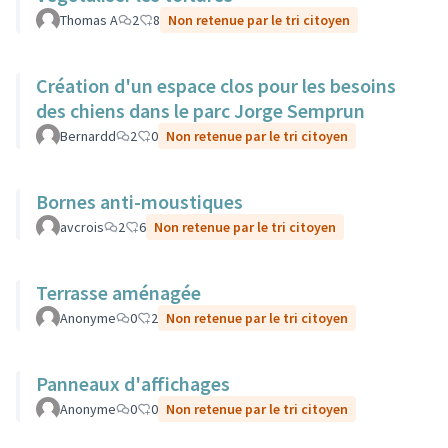
Thomas A
2
8
Non retenue par le tri citoyen
Création d'un espace clos pour les besoins
des chiens dans le parc Jorge Semprun
Bernardd
2
0
Non retenue par le tri citoyen
Bornes anti-moustiques
avcrois
2
6
Non retenue par le tri citoyen
Terrasse aménagée
Anonyme
0
2
Non retenue par le tri citoyen
Panneaux d'affichages
Anonyme
0
0
Non retenue par le tri citoyen