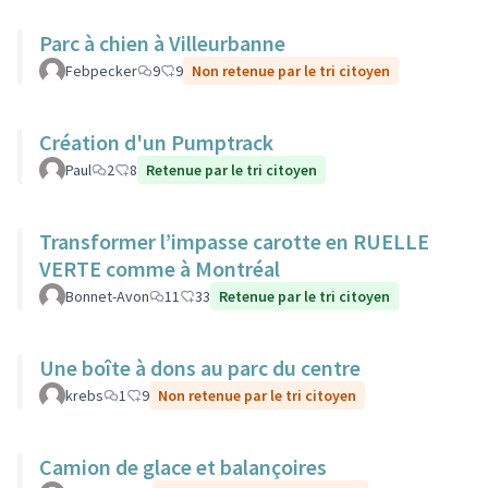
Parc à chien à Villeurbanne
Febpecker
9
9
Non retenue par le tri citoyen
Création d'un Pumptrack
Paul
2
8
Retenue par le tri citoyen
Transformer l’impasse carotte en RUELLE
VERTE comme à Montréal
Bonnet-Avon
11
33
Retenue par le tri citoyen
Une boîte à dons au parc du centre
krebs
1
9
Non retenue par le tri citoyen
Camion de glace et balançoires