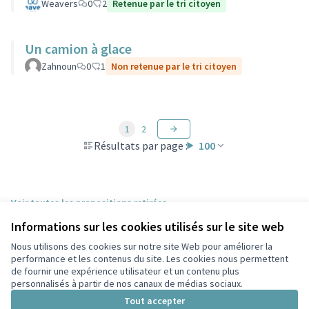
Weavers
0
2
Retenue par le tri citoyen
Un camion à glace
Zahnoun
0
1
Non retenue par le tri citoyen
1
2
Résultats par page :
100
Voir toutes les propositions retirées
Informations sur les cookies utilisés sur le site web
Nous utilisons des cookies sur notre site Web pour améliorer la
Conditions d'utilisation
performance et les contenus du site. Les cookies nous permettent
Paramètres des cookies
de fournir une expérience utilisateur et un contenu plus
Participez Villeurbanne sur X
Participez Villeurbanne sur Facebook
Participez Villeurbanne sur Instagram
Participez Villeurbanne sur YouTube
personnalisés à partir de nos canaux de médias sociaux.
(Lien externe)
(Lien externe)
(Lien externe)
(Lien externe)
Tout accepter