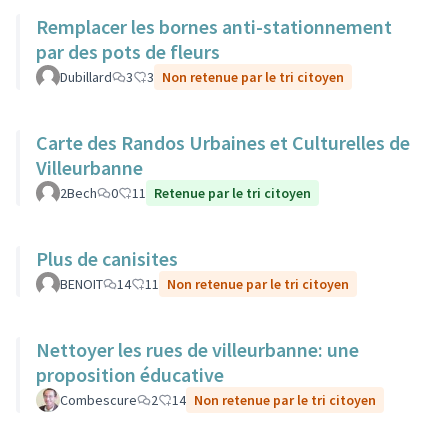
Remplacer les bornes anti-stationnement
par des pots de fleurs
Dubillard
3
3
Non retenue par le tri citoyen
Carte des Randos Urbaines et Culturelles de
Villeurbanne
2Bech
0
11
Retenue par le tri citoyen
Plus de canisites
BENOIT
14
11
Non retenue par le tri citoyen
Nettoyer les rues de villeurbanne: une
proposition éducative
Combescure
2
14
Non retenue par le tri citoyen