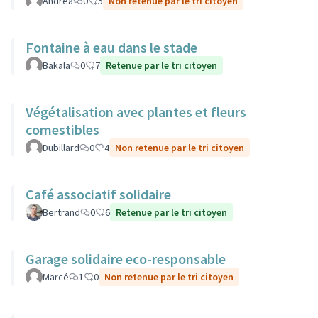
Andrea
0
5
Non retenue par le tri citoyen
Fontaine à eau dans le stade
Bakala
0
7
Retenue par le tri citoyen
Végétalisation avec plantes et fleurs
comestibles
Dubillard
0
4
Non retenue par le tri citoyen
Café associatif solidaire
Bertrand
0
6
Retenue par le tri citoyen
Garage solidaire eco-responsable
Marcé
1
0
Non retenue par le tri citoyen