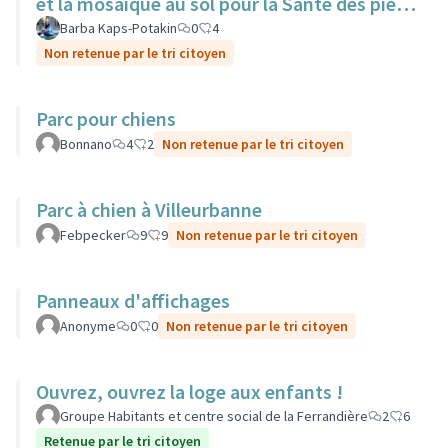
et la mosaïque au sol pour la Sante des pieds
nus.
Barba Kaps-Potakin
0
4
Non retenue par le tri citoyen
Parc pour chiens
Bonnano
4
2
Non retenue par le tri citoyen
Parc à chien à Villeurbanne
Febpecker
9
9
Non retenue par le tri citoyen
Panneaux d'affichages
Anonyme
0
0
Non retenue par le tri citoyen
Ouvrez, ouvrez la loge aux enfants !
Groupe Habitants et centre social de la Ferrandière
2
6
Retenue par le tri citoyen