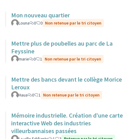
Mon nouveau quartier
Louna
0
0
Non retenue par le tri citoyen
Mettre plus de poubelles au parc de La
Feyssine
marie
0
1
Non retenue par le tri citoyen
Mettre des bancs devant le collège Morice
Leroux
Haua
0
1
Non retenue par le tri citoyen
Mémoire industrielle. Création d’une carte
interactive Web des industries
villeurbannaises passées
La ville Edifiante
1
3
Retenue par le tri citoyen