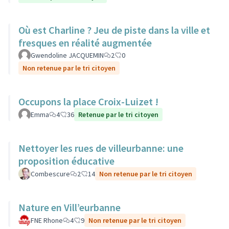
Où est Charline ? Jeu de piste dans la ville et
fresques en réalité augmentée
Gwendoline JACQUEMIN
2
0
Non retenue par le tri citoyen
Occupons la place Croix-Luizet !
Emma
4
36
Retenue par le tri citoyen
Nettoyer les rues de villeurbanne: une
proposition éducative
Combescure
2
14
Non retenue par le tri citoyen
Nature en Vill’eurbanne
FNE Rhone
4
9
Non retenue par le tri citoyen