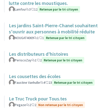
lutte contre les moustiques.
Lamfou
3
12
Retenue par le tri citoyen
Les jardins Saint-Pierre-Chanel souhaitent
s'ouvrir aux personnes à mobilité réduite
NOUGAT4069
1
1
Retenue par le tri citoyen
Les distributeurs d'histoires
PeriscoZay
1
2
Retenue par le tri citoyen
Les cousettes des écoles
Faustine Vanhulle
4
23
Retenue par le tri citoyen
Le Truc Truck pour Tous.tes
Pegaze
2
2
Non retenue par le tri citoyen