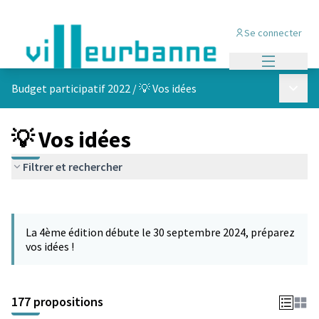
Se connecter
Menu princi
Menu p
Budget participatif 2022
/
💡 Vos idées
💡 Vos idées
Filtrer et rechercher
Passer la carte
Leaflet
|
©
OpenStreetMap
contributors
L'élément suivant est une carte qui présente les éléments de cet
+
La 4ème édition débute le 30 septembre 2024, préparez
−
vos idées !
177 propositions