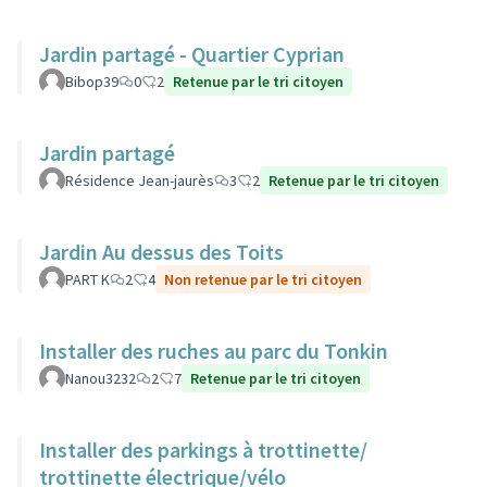
Jardin partagé - Quartier Cyprian
Bibop39
0
2
Retenue par le tri citoyen
Jardin partagé
Résidence Jean-jaurès
3
2
Retenue par le tri citoyen
Jardin Au dessus des Toits
PART K
2
4
Non retenue par le tri citoyen
Installer des ruches au parc du Tonkin
Nanou3232
2
7
Retenue par le tri citoyen
Installer des parkings à trottinette/
trottinette électrique/vélo