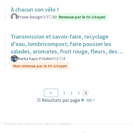
À chacun son vélo !
Praxie Design
7
20
Retenue par le tri citoyen
Transmission et savoir-faire, recyclage
d'eau, lombricompost; faire pousser les
salades, aromates, fruit rouge, fleurs, des
surfaces sur des toits.
Barba Kaps-Potakin
1
4
Non retenue par le tri citoyen
1
2
3
4
Résultats par page :
50
Voir toutes les propositions retirées