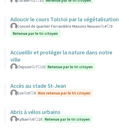
Coralie
2
10
Retenue par le tri citoyen
Adoucir le cours Tolstoi par la végétalisation
Conseil de quartier Ferrandière Maisons Neuves
4
9
Retenue par le tri citoyen
Accueillir et protéger la nature dans notre
ville
Chipson
7
10
Retenue par le tri citoyen
Accès au stade St-Jean
Eve
0
0
Non retenue par le tri citoyen
Abris à vélos urbains
Kyllian
6
18
Retenue par le tri citoyen