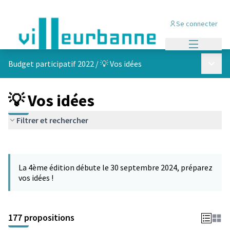
Se connecter
Menu princi
Menu p
Budget participatif 2022
/
💡 Vos idées
💡 Vos idées
Filtrer et rechercher
Passer la carte
Leaflet
|
©
OpenStreetMap
contributors
L'élément suivant est une carte qui présente les éléments de cet
+
La 4ème édition débute le 30 septembre 2024, préparez
−
vos idées !
177 propositions