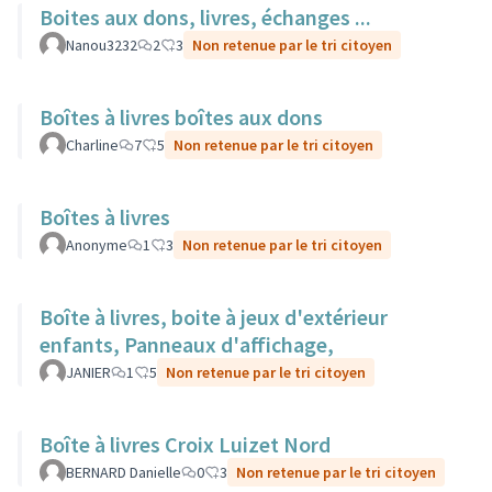
Boites aux dons, livres, échanges ...
Nanou3232
2
3
Non retenue par le tri citoyen
Boîtes à livres boîtes aux dons
Charline
7
5
Non retenue par le tri citoyen
Boîtes à livres
Anonyme
1
3
Non retenue par le tri citoyen
Boîte à livres, boite à jeux d'extérieur
enfants, Panneaux d'affichage,
JANIER
1
5
Non retenue par le tri citoyen
Boîte à livres Croix Luizet Nord
BERNARD Danielle
0
3
Non retenue par le tri citoyen