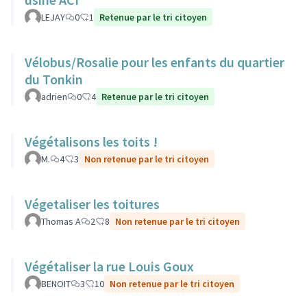
LEJAY
0
1
Retenue par le tri citoyen
Vélobus/Rosalie pour les enfants du quartier
du Tonkin
adrien
0
4
Retenue par le tri citoyen
Végétalisons les toits !
M.
4
3
Non retenue par le tri citoyen
Végetaliser les toitures
Thomas A
2
8
Non retenue par le tri citoyen
Végétaliser la rue Louis Goux
BENOIT
3
10
Non retenue par le tri citoyen