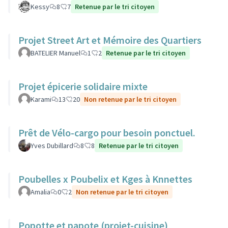
Kessy
8
7
Retenue par le tri citoyen
Projet Street Art et Mémoire des Quartiers
BATELIER Manuel
1
2
Retenue par le tri citoyen
Projet épicerie solidaire mixte
Karami
13
20
Non retenue par le tri citoyen
Prêt de Vélo-cargo pour besoin ponctuel.
Yves Dubillard
8
8
Retenue par le tri citoyen
Poubelles x Poubelix et Kges à Knnettes
Amalia
0
2
Non retenue par le tri citoyen
Popotte et papote (projet-cuisine)