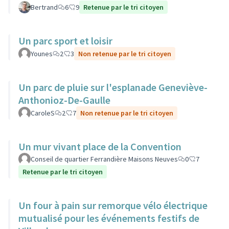
Bertrand
6
9
Retenue par le tri citoyen
Un parc sport et loisir
Younes
2
3
Non retenue par le tri citoyen
Un parc de pluie sur l'esplanade Geneviève-
Anthonioz-De-Gaulle
CaroleS
2
7
Non retenue par le tri citoyen
Un mur vivant place de la Convention
Conseil de quartier Ferrandière Maisons Neuves
0
7
Retenue par le tri citoyen
Un four à pain sur remorque vélo électrique
mutualisé pour les événements festifs de