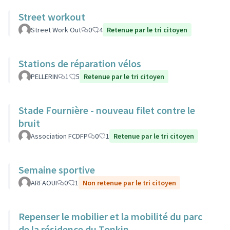
Street workout
Street Work Out
0
4
Retenue par le tri citoyen
Stations de réparation vélos
PELLERIN
1
5
Retenue par le tri citoyen
Stade Fournière - nouveau filet contre le
bruit
Association FCDFP
0
1
Retenue par le tri citoyen
Semaine sportive
ARFAOUI
0
1
Non retenue par le tri citoyen
Repenser le mobilier et la mobilité du parc
de la résidence du Tonkin