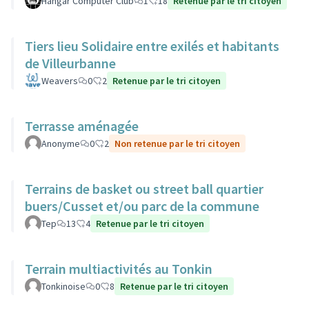
Hangar Computer Club
1
18
Retenue par le tri citoyen
Tiers lieu Solidaire entre exilés et habitants
de Villeurbanne
Weavers
0
2
Retenue par le tri citoyen
Terrasse aménagée
Anonyme
0
2
Non retenue par le tri citoyen
Terrains de basket ou street ball quartier
buers/Cusset et/ou parc de la commune
Tep
13
4
Retenue par le tri citoyen
Terrain multiactivités au Tonkin
Tonkinoise
0
8
Retenue par le tri citoyen