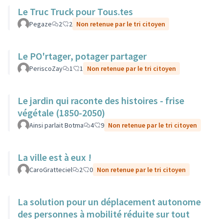
Le Truc Truck pour Tous.tes
Pegaze
2
2
Non retenue par le tri citoyen
Le PO'rtager, potager partager
PeriscoZay
1
1
Non retenue par le tri citoyen
Le jardin qui raconte des histoires - frise
végétale (1850-2050)
Ainsi parlait Botma
4
9
Non retenue par le tri citoyen
La ville est à eux !
CaroGratteciel
2
0
Non retenue par le tri citoyen
La solution pour un déplacement autonome
des personnes à mobilité réduite sur tout