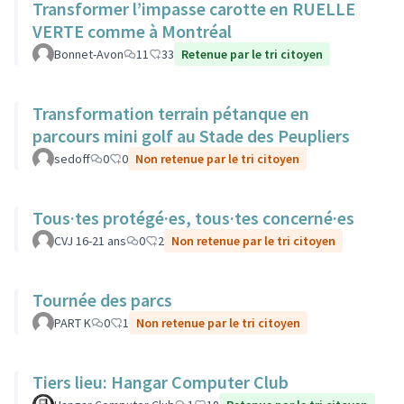
Transformer l’impasse carotte en RUELLE
VERTE comme à Montréal
Bonnet-Avon
11
33
Retenue par le tri citoyen
Transformation terrain pétanque en
parcours mini golf au Stade des Peupliers
sedoff
0
0
Non retenue par le tri citoyen
Tous·tes protégé·es, tous·tes concerné·es
CVJ 16-21 ans
0
2
Non retenue par le tri citoyen
Tournée des parcs
PART K
0
1
Non retenue par le tri citoyen
Tiers lieu: Hangar Computer Club