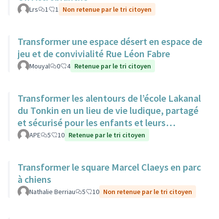
Lrs
1
1
Non retenue par le tri citoyen
Transformer une espace désert en espace de
jeu et de convivialité Rue Léon Fabre
Mouyal
0
4
Retenue par le tri citoyen
Transformer les alentours de l’école Lakanal
du Tonkin en un lieu de vie ludique, partagé
et sécurisé pour les enfants et leurs
familles.
APE
5
10
Retenue par le tri citoyen
Transformer le square Marcel Claeys en parc
à chiens
Nathalie Berriau
5
10
Non retenue par le tri citoyen