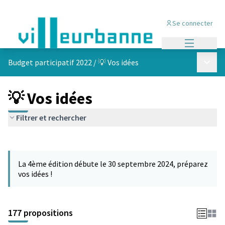
Se connecter
Menu princi
Menu p
Budget participatif 2022
/
💡 Vos idées
💡 Vos idées
Filtrer et rechercher
Passer la carte
Leaflet
|
©
OpenStreetMap
contributors
L'élément suivant est une carte qui présente les éléments de cet
+
La 4ème édition débute le 30 septembre 2024, préparez
−
vos idées !
177 propositions