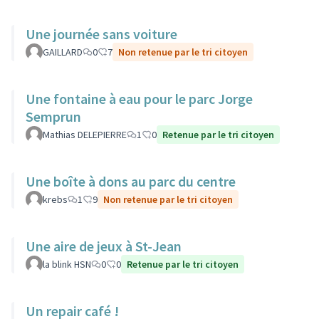
Une journée sans voiture
GAILLARD
0
7
Non retenue par le tri citoyen
Une fontaine à eau pour le parc Jorge
Semprun
Mathias DELEPIERRE
1
0
Retenue par le tri citoyen
Une boîte à dons au parc du centre
krebs
1
9
Non retenue par le tri citoyen
Une aire de jeux à St-Jean
la blink HSN
0
0
Retenue par le tri citoyen
Un repair café !