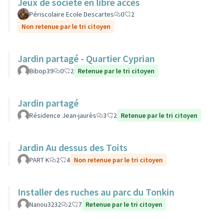
Jeux de société en libre accès
Périscolaire Ecole Descartes
0
2
Non retenue par le tri citoyen
Jardin partagé - Quartier Cyprian
Bibop39
0
2
Retenue par le tri citoyen
Jardin partagé
Résidence Jean-jaurès
3
2
Retenue par le tri citoyen
Jardin Au dessus des Toits
PART K
2
4
Non retenue par le tri citoyen
Installer des ruches au parc du Tonkin
Nanou3232
2
7
Retenue par le tri citoyen