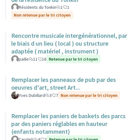
Résidents du Tonkin
1
1
Non retenue par le tri citoyen
Rencontre musicale intergénérationnel, par
le biais d un lieu ( local ) ou structure
adaptée ( matériel , instrument )
paille
11
16
Retenue par le tri citoyen
Remplacer les panneaux de pub par des
oeuvres d'art, street Art...
Yves Dubillard
3
7
Non retenue par le tri citoyen
Remplacer les paniers de baskets des parcs
par des paniers réglables en hauteur
(enfants notamment)
CaroleS
4
2
Retenue par le tri citoyen