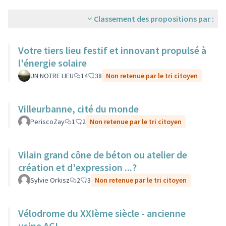
Classement des propositions par :
Votre tiers lieu festif et innovant propulsé à
l'énergie solaire
UN NOTRE LIEU
14
38
Non retenue par le tri citoyen
Villeurbanne, cité du monde
PeriscoZay
1
2
Non retenue par le tri citoyen
Vilain grand cône de béton ou atelier de
création et d'expression ...?
Sylvie Orkisz
2
3
Non retenue par le tri citoyen
Vélodrome du XXIème siècle - ancienne
usine ACI