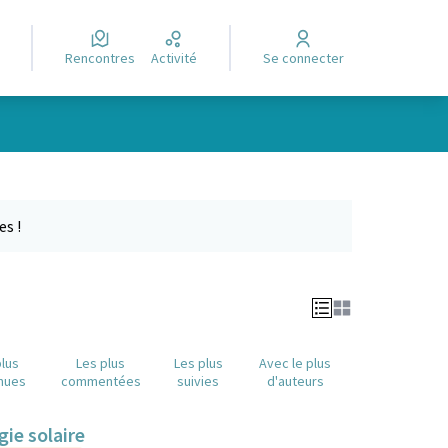
Rencontres
Activité
Se connecter
Leaflet
|
©
OpenStreetMap
contributors
e des points de carte. L'élément peut être utilisé avec un lecteur
es !
plus
Les plus
Les plus
Avec le plus
nues
commentées
suivies
d'auteurs
gie solaire