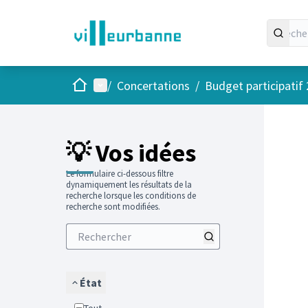
Accueil
Menu principal
/
Concertations
/
Budget participatif
Passer
L'élément
+
−
💡 Vos idées
Le formulaire ci-dessous filtre
dynamiquement les résultats de la
recherche lorsque les conditions de
recherche sont modifiées.
État