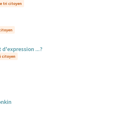
e tri citoyen
 citoyen
 d'expression ...?
i citoyen
onkin