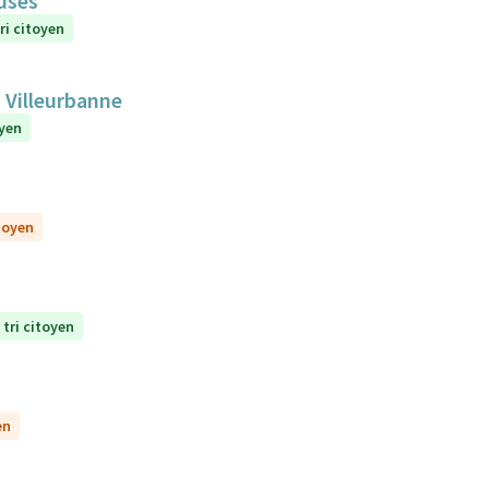
euses
ri citoyen
 Villeurbanne
oyen
itoyen
 tri citoyen
en