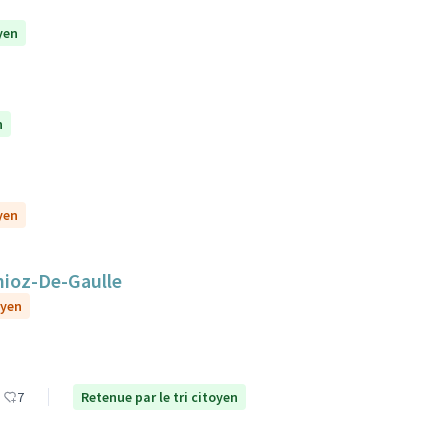
yen
n
yen
nioz-De-Gaulle
oyen
7
Retenue par le tri citoyen