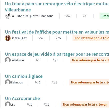
Un four à pain sur remorque vélo électrique mutua
Villeurbanne
La Piste aux Quatre Chansons
2
3
Reten
Un festival de l’affiche pour mettre en valeur les 
LisaPauget
2
6
Non retenue par le tri 
Un espace de jeu vidéo à partager pour se rencont
Lefebvre
1
0
Non retenue par le tri ci
Un camion à glace
Zahnoun
0
1
Non retenue par le tri ci
Un Accrobranche
Lrs
1
1
Non retenue par le tri citoyen