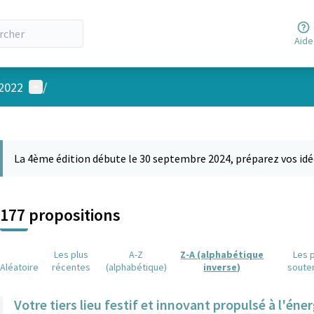
Aide
Menu utilisateur
 2022
/
 la carte
 suivant est une carte qui présente les éléments de cette page comm
La 4ème édition débute le 30 septembre 2024, préparez vos idé
177 propositions
Les plus
A-Z
Z-A (alphabétique
Les 
Aléatoire
récentes
(alphabétique)
inverse)
soute
Votre tiers lieu festif et innovant propulsé à l'éner