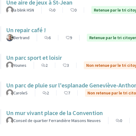
Une aire de jeux à St-Jean
la blink HSN
0
0
Retenue par le tri cito
Un repair café !
Bertrand
6
9
Retenue par le tri citoye
Un parc sport et loisir
Younes
2
3
Non retenue par le tri cito
Un parc de pluie sur l'esplanade Geneviève-Antho
CaroleS
2
7
Non retenue par le tri cit
Un mur vivant place de la Convention
Conseil de quartier Ferrandière Maisons Neuves
0