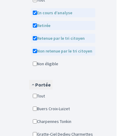
Tout
En cours d’analyse
Retirée
Retenue par le tri citoyen
Non retenue par le tri citoyen
Non éligible
Portée
Tout
Buers Croix-Luizet
Charpennes Tonkin
Gratte-Ciel Dedieu Charmettes