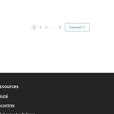
1
2
3
…
8
Suivant
ssources
ivité
ncontres