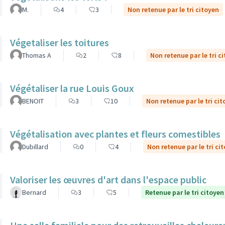
M.
4
3
Non retenue par le tri citoyen
Végetaliser les toitures
Thomas A
2
8
Non retenue par le tri c
Végétaliser la rue Louis Goux
BENOIT
3
10
Non retenue par le tri ci
Végétalisation avec plantes et fleurs comestibles
Dubillard
0
4
Non retenue par le tri ci
Valoriser les œuvres d'art dans l'espace public
Bernard
3
5
Retenue par le tri citoyen