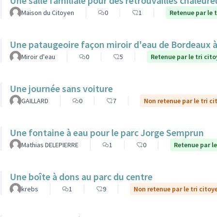
Une salle familiale pour des retrouvailles chaleur
Maison du Citoyen
0
1
Retenue par le t
Une pataugeoire façon miroir d'eau de Bordeaux à
Miroir d'eau
0
5
Retenue par le tri cit
Une journée sans voiture
GAILLARD
0
7
Non retenue par le tri c
Une fontaine à eau pour le parc Jorge Semprun
Mathias DELEPIERRE
1
0
Retenue par le
Une boîte à dons au parc du centre
krebs
1
9
Non retenue par le tri citoy