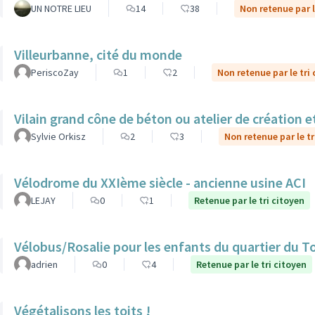
UN NOTRE LIEU
14
38
Non retenue par l
Villeurbanne, cité du monde
PeriscoZay
1
2
Non retenue par le tri
Vilain grand cône de béton ou atelier de création et
Sylvie Orkisz
2
3
Non retenue par le tr
Vélodrome du XXIème siècle - ancienne usine ACI
LEJAY
0
1
Retenue par le tri citoyen
Vélobus/Rosalie pour les enfants du quartier du T
adrien
0
4
Retenue par le tri citoyen
Végétalisons les toits !