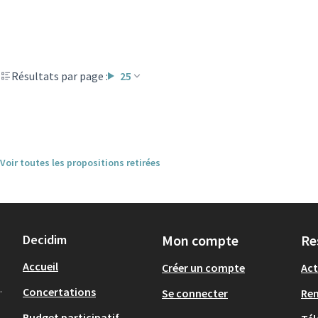
Résultats par page :
25
Voir toutes les propositions retirées
Decidim
Mon compte
Re
Accueil
Créer un compte
Act
.
Concertations
Se connecter
Re
Budget participatif