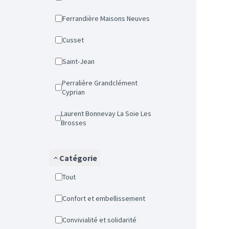
Ferrandière Maisons Neuves
Cusset
Saint-Jean
Perralière Grandclément
Cyprian
Laurent Bonnevay La Soie Les
Brosses
Catégorie
Tout
Confort et embellissement
Convivialité et solidarité