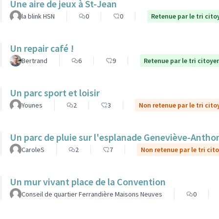
Une aire de jeux à St-Jean
la blink HSN
0
0
Retenue par le tri cito
Un repair café !
Bertrand
6
9
Retenue par le tri citoye
Un parc sport et loisir
Younes
2
3
Non retenue par le tri cito
Un parc de pluie sur l'esplanade Geneviève-Antho
CaroleS
2
7
Non retenue par le tri cit
Un mur vivant place de la Convention
Conseil de quartier Ferrandière Maisons Neuves
0