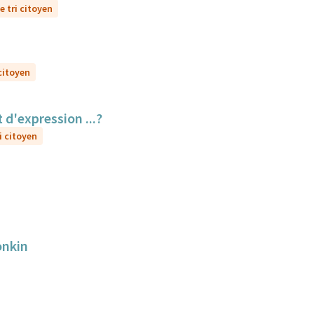
e tri citoyen
 citoyen
 d'expression ...?
i citoyen
onkin