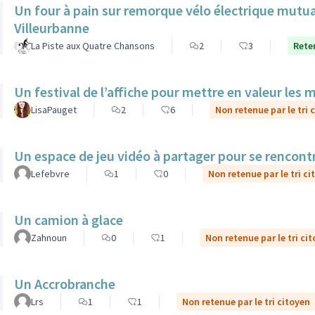
Un four à pain sur remorque vélo électrique mutua
Villeurbanne
La Piste aux Quatre Chansons
2
3
Reten
Un festival de l’affiche pour mettre en valeur les 
LisaPauget
2
6
Non retenue par le tri 
Un espace de jeu vidéo à partager pour se rencont
Lefebvre
1
0
Non retenue par le tri ci
Un camion à glace
Zahnoun
0
1
Non retenue par le tri ci
Un Accrobranche
Lrs
1
1
Non retenue par le tri citoyen