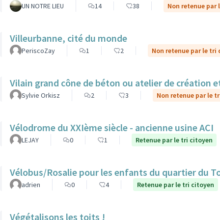
UN NOTRE LIEU
14
38
Non retenue par l
Villeurbanne, cité du monde
PeriscoZay
1
2
Non retenue par le tri
Vilain grand cône de béton ou atelier de création et
Sylvie Orkisz
2
3
Non retenue par le tr
Vélodrome du XXIème siècle - ancienne usine ACI
LEJAY
0
1
Retenue par le tri citoyen
Vélobus/Rosalie pour les enfants du quartier du T
adrien
0
4
Retenue par le tri citoyen
Végétalisons les toits !