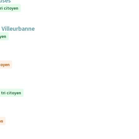
euses
ri citoyen
 Villeurbanne
oyen
itoyen
 tri citoyen
en