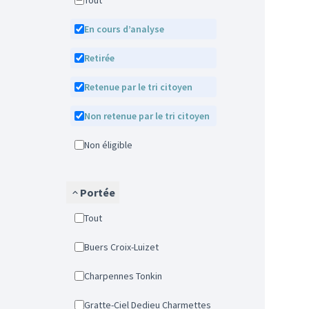
Tout
En cours d’analyse
Retirée
Retenue par le tri citoyen
Non retenue par le tri citoyen
Non éligible
Portée
Tout
Buers Croix-Luizet
Charpennes Tonkin
Gratte-Ciel Dedieu Charmettes