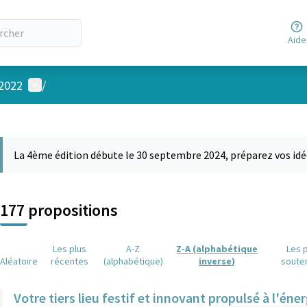
Aide
Menu utilisateur
 2022
/
 la carte
 suivant est une carte qui présente les éléments de cette page comm
La 4ème édition débute le 30 septembre 2024, préparez vos idé
177 propositions
Les plus
A-Z
Z-A (alphabétique
Les 
Aléatoire
récentes
(alphabétique)
inverse)
soute
Votre tiers lieu festif et innovant propulsé à l'éner