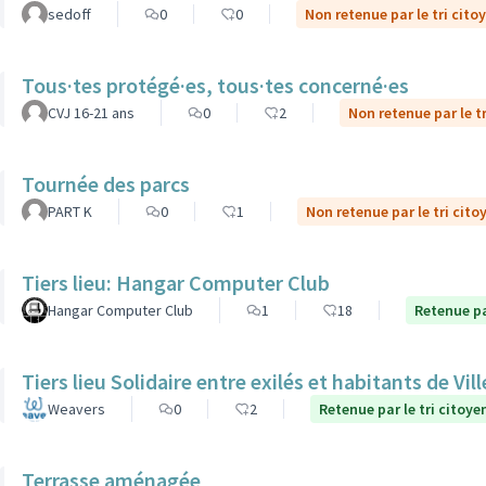
sedoff
0
0
Non retenue par le tri cito
Tous·tes protégé·es, tous·tes concerné·es
CVJ 16-21 ans
0
2
Non retenue par le t
Tournée des parcs
PART K
0
1
Non retenue par le tri cito
Tiers lieu: Hangar Computer Club
Hangar Computer Club
1
18
Retenue pa
Tiers lieu Solidaire entre exilés et habitants de Vi
Weavers
0
2
Retenue par le tri citoye
Terrasse aménagée