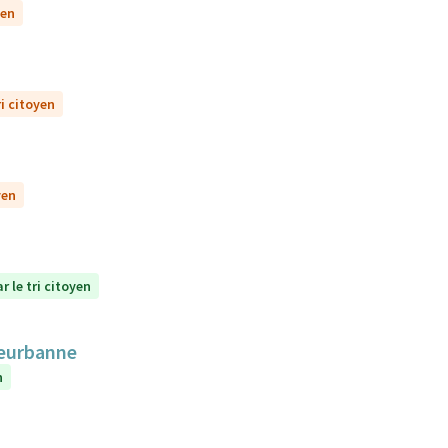
yen
ri citoyen
yen
r le tri citoyen
lleurbanne
n