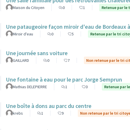
Une salle familiale pour des retrouvailles chaleur
Maison du Citoyen
0
1
Retenue par le t
Une pataugeoire façon miroir d'eau de Bordeaux à
Miroir d'eau
0
5
Retenue par le tri cit
Une journée sans voiture
GAILLARD
0
7
Non retenue par le tri c
Une fontaine à eau pour le parc Jorge Semprun
Mathias DELEPIERRE
1
0
Retenue par le
Une boîte à dons au parc du centre
krebs
1
9
Non retenue par le tri citoy