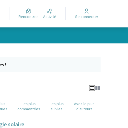
Rencontres
Activité
Se connecter
Leaflet
|
©
OpenStreetMap
contributors
e des points de carte. L'élément peut être utilisé avec un lecteur
es !
plus
Les plus
Les plus
Avec le plus
nues
commentées
suivies
d'auteurs
gie solaire