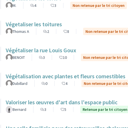
M.
4
3
Non retenue par le tri citoyen
Végetaliser les toitures
Thomas A
2
8
Non retenue par le tri c
Végétaliser la rue Louis Goux
BENOIT
3
10
Non retenue par le tri ci
Végétalisation avec plantes et fleurs comestibles
Dubillard
0
4
Non retenue par le tri ci
Valoriser les œuvres d'art dans l'espace public
Bernard
3
5
Retenue par le tri citoyen