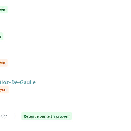
yen
n
yen
nioz-De-Gaulle
oyen
7
Retenue par le tri citoyen