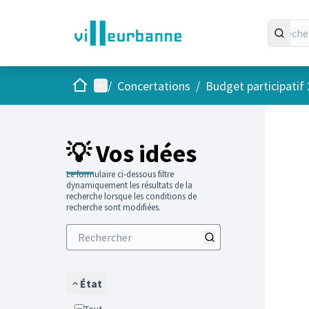
Accueil
Menu principal
/
Concertations
/
Budget participatif
Passer
L'élément
+
−
💡 Vos idées
Le formulaire ci-dessous filtre
dynamiquement les résultats de la
recherche lorsque les conditions de
recherche sont modifiées.
État