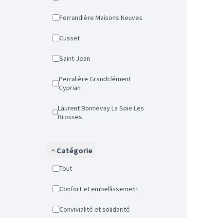
Ferrandière Maisons Neuves
Cusset
Saint-Jean
Perralière Grandclément
Cyprian
Laurent Bonnevay La Soie Les
Brosses
Catégorie
Tout
Confort et embellissement
Convivialité et solidarité