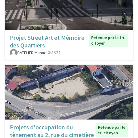
Projet Street Art et Mémoire
Retenue par le tri
citoyen
des Quartiers
BATELIER Manuel
1
2
Projets d'occupation du
Retenue par le
tri citoyen
tènement au 2, rue du cimetière