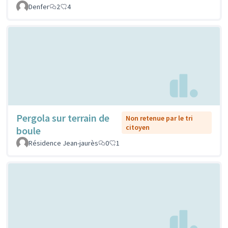
Denfer
2
4
Pergola sur terrain de
Non retenue par le tri
citoyen
boule
Résidence Jean-jaurès
0
1