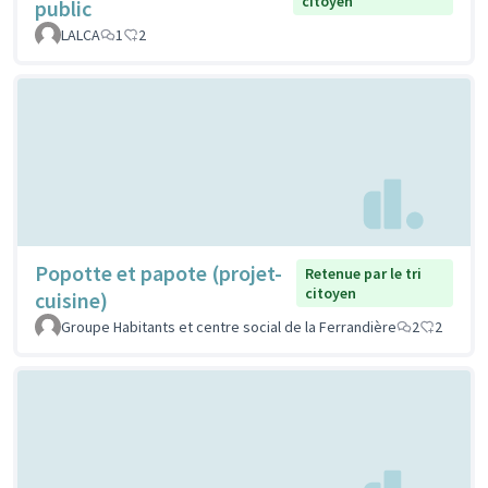
citoyen
public
LALCA
1
2
Popotte et papote (projet-
Retenue par le tri
citoyen
cuisine)
Groupe Habitants et centre social de la Ferrandière
2
2