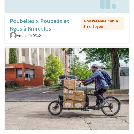
Poubelles x Poubelix et
Non retenue par le
tri citoyen
Kges à Knnettes
Amalia
0
2