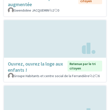
citoyen
augmentée
Gwendoline JACQUEMIN
2
0
Ouvrez, ouvrez la loge aux
Retenue par le tri
citoyen
enfants !
Groupe Habitants et centre social de la Ferrandière
2
6