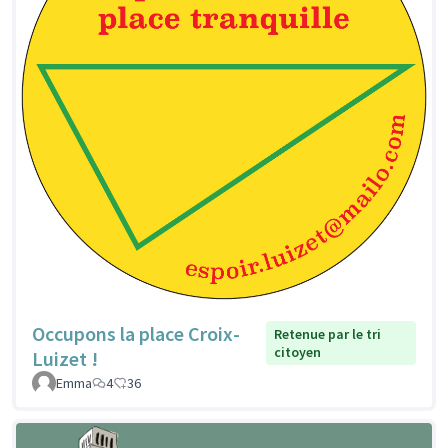
Occupons la place Croix-
Retenue par le tri
citoyen
Luizet !
Emma
4
36