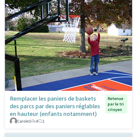
Remplacer les paniers de baskets
Retenue
par le tri
des parcs par des paniers réglables
citoyen
en hauteur (enfants notamment)
CaroleS
4
2