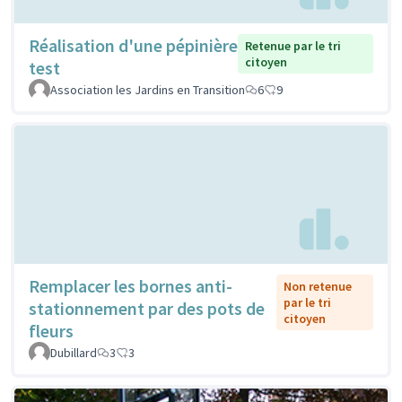
Réalisation d'une pépinière
Retenue par le tri
citoyen
test
Association les Jardins en Transition
6
9
Remplacer les bornes anti-
Non retenue
par le tri
stationnement par des pots de
citoyen
fleurs
Dubillard
3
3