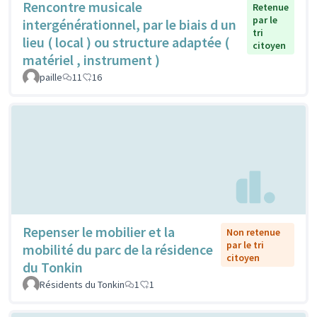
Rencontre musicale
Retenue
par le
intergénérationnel, par le biais d un
tri
lieu ( local ) ou structure adaptée (
citoyen
matériel , instrument )
paille
11
16
Repenser le mobilier et la
Non retenue
par le tri
mobilité du parc de la résidence
citoyen
du Tonkin
Résidents du Tonkin
1
1