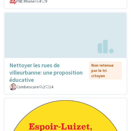
FNE Rhone
4
9
Nettoyer les rues de
Non retenue
par le tri
villeurbanne: une proposition
citoyen
éducative
Combescure
2
14