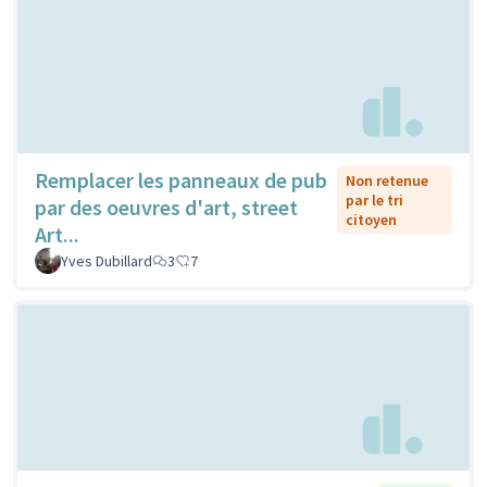
Remplacer les panneaux de pub
Non retenue
par le tri
par des oeuvres d'art, street
citoyen
Art...
Yves Dubillard
3
7