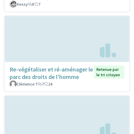
Kessy
8
7
Re-végétaliser et ré-aménager le
Retenue par
le tri citoyen
parc des droits de l'homme
Clémence T
7
24