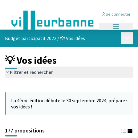
Se connecter
Menu princi
Menu p
Budget participatif 2022
/
💡 Vos idées
💡 Vos idées
Filtrer et rechercher
Passer la carte
Leaflet
|
©
OpenStreetMap
contributors
L'élément suivant est une carte qui présente les éléments de cet
+
La 4ème édition débute le 30 septembre 2024, préparez
−
vos idées !
177 propositions