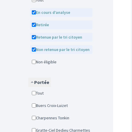
Tout
En cours d’analyse
Retirée
Retenue par le tri citoyen
Non retenue par le tri citoyen
Non éligible
Portée
Tout
Buers Croix-Luizet
Charpennes Tonkin
Gratte-Ciel Dedieu Charmettes