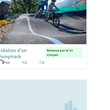
Création d'un
Retenue par le tri
citoyen
Pumptrack
Paul
2
8