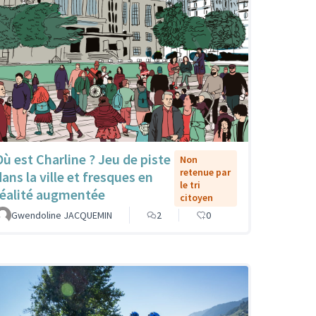
Où est Charline ? Jeu de piste
Non
retenue par
dans la ville et fresques en
le tri
réalité augmentée
citoyen
Gwendoline JACQUEMIN
2
0