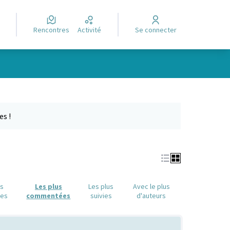
Rencontres
Activité
Se connecter
Leaflet
|
©
OpenStreetMap
contributors
e des points de carte. L'élément peut être utilisé avec un lecteur
es !
us
Les plus
Les plus
Avec le plus
ues
commentées
suivies
d'auteurs