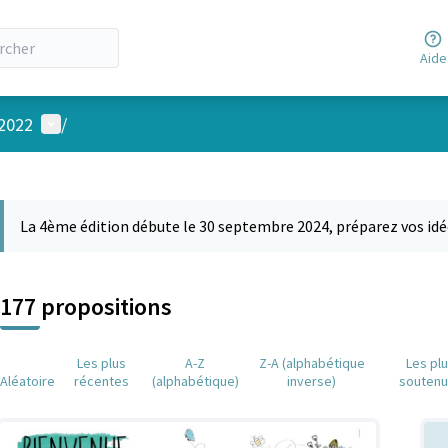
Aide
Menu utilisateur
 2022
/
 la carte
 suivant est une carte qui présente les éléments de cette page comm
La 4ème édition débute le 30 septembre 2024, préparez vos idé
177 propositions
Les plus
A-Z
Z-A (alphabétique
Les pl
Aléatoire
récentes
(alphabétique)
inverse)
souten