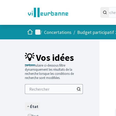
Accueil
Menu principal
/
Concertations
/
Budget participatif
Passer
L'élément
+
−
💡 Vos idées
Le formulaire ci-dessous filtre
dynamiquement les résultats de la
recherche lorsque les conditions de
recherche sont modifiées.
État