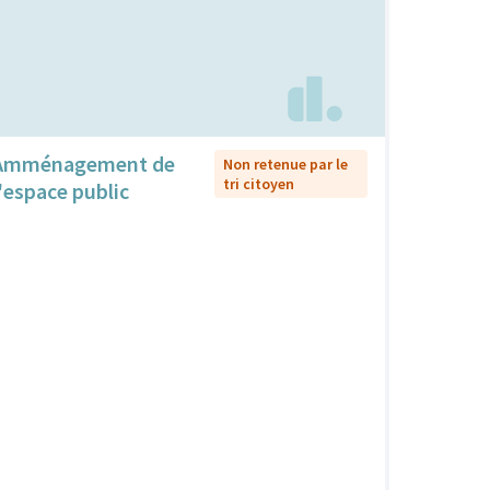
Amménagement de
Non retenue par le
tri citoyen
l'espace public