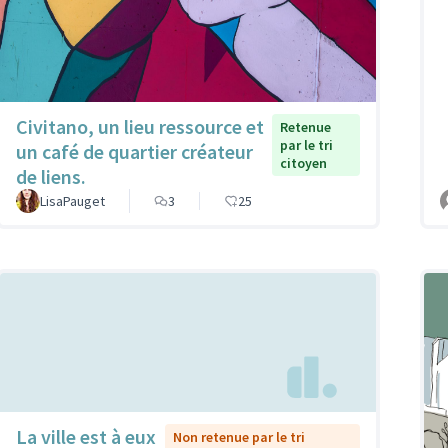
Civitano, un lieu ressource et
Retenue
par le tri
un café de quartier créateur
citoyen
de liens.
LisaPauget
3
25
La ville est à eux
Non retenue par le tri