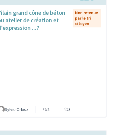
Vilain grand cône de béton
Non retenue
par le tri
ou atelier de création et
citoyen
d'expression ...?
Sylvie Orkisz
2
3