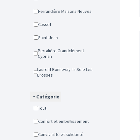
Ferrandière Maisons Neuves
Cusset
Saint-Jean
Perralière Grandclément
Cyprian
Laurent Bonnevay La Soie Les
Brosses
Catégorie
Tout
Confort et embellissement
Convivialité et solidarité