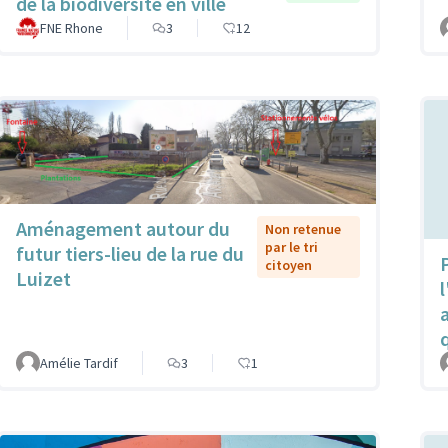
de la biodiversité en ville
FNE Rhone
3
12
Aménagement autour du
Non retenue
par le tri
futur tiers-lieu de la rue du
P
citoyen
Luizet
l
Amélie Tardif
3
1