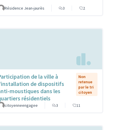
Résidence Jean-jaurès
3
2
articipation de la ville à
Non
retenue
'installation de dispositifs
par le tri
anti-moustiques dans les
citoyen
quartiers résidentiels
citoyenneengagee
3
11