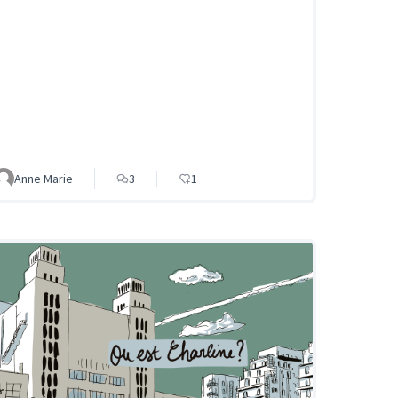
Anne Marie
3
1