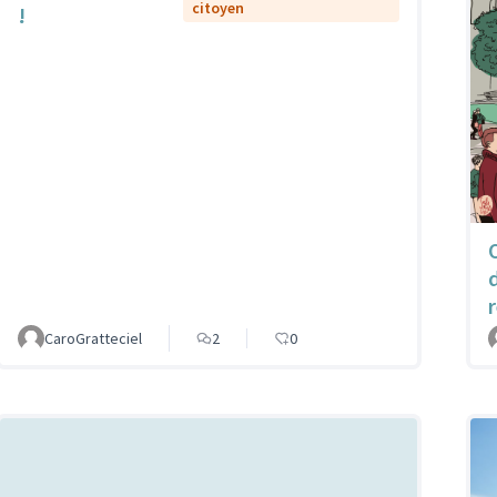
citoyen
!
CaroGratteciel
2
0