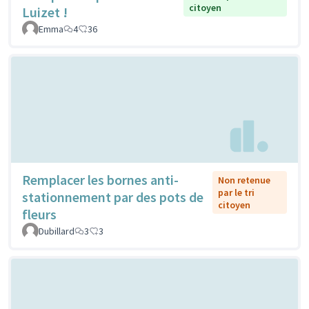
citoyen
Luizet !
Emma
4
36
Remplacer les bornes anti-
Non retenue
par le tri
stationnement par des pots de
citoyen
fleurs
Dubillard
3
3