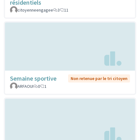
résidentiels
citoyenneengagee
3
11
Semaine sportive
Non retenue par le tri citoyen
ARFAOUI
0
1