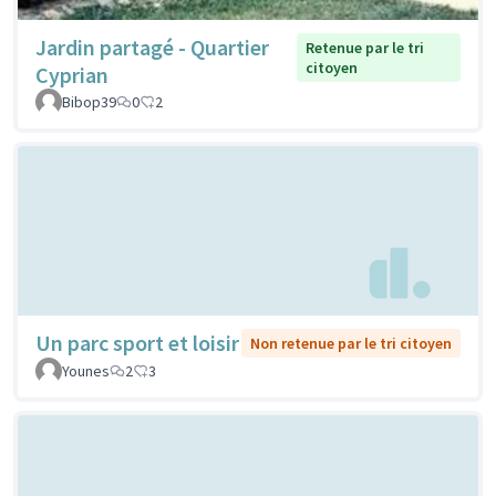
Jardin partagé - Quartier
Retenue par le tri
citoyen
Cyprian
Bibop39
0
2
Un parc sport et loisir
Non retenue par le tri citoyen
Younes
2
3