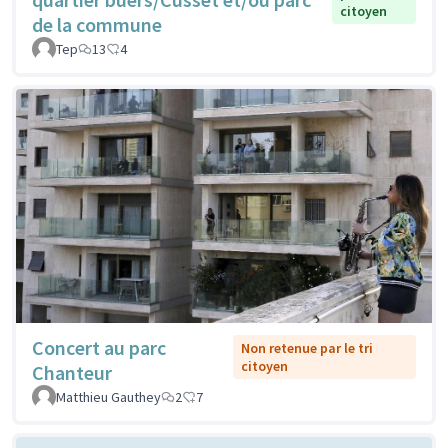
citoyen
de la commune
Tep
13
4
Concert au parc
Non retenue par le tri
citoyen
Chanteur
Matthieu Gauthey
2
7