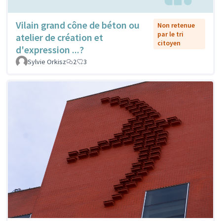
Vilain grand cône de béton ou
Non retenue
par le tri
atelier de création et
citoyen
d'expression ...?
Sylvie Orkisz
2
3