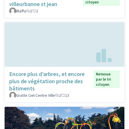
citoyen
villeurbanne st jean
Blaffa
2
2
Encore plus d’arbres, et encore
Retenue
par le tri
plus de végétation proche des
citoyen
bâtiments
Gratte Ciel Centre Ville
2
13