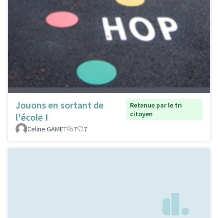
Jouons en sortant de
Retenue par le tri
citoyen
l'école !
Celine GAMET
7
7