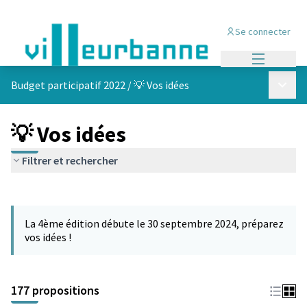
Se connecter
Menu princi
Menu p
Budget participatif 2022
/
💡 Vos idées
💡 Vos idées
Filtrer et rechercher
Passer la carte
Leaflet
|
©
OpenStreetMap
contributors
L'élément suivant est une carte qui présente les éléments de cet
+
La 4ème édition débute le 30 septembre 2024, préparez
−
vos idées !
177 propositions