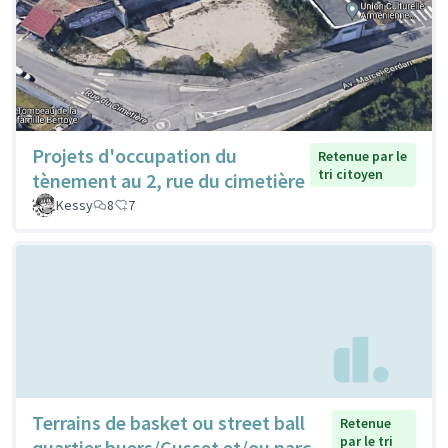
Projets d'occupation du
Retenue par le
tri citoyen
tènement au 2, rue du cimetière
Kessy
8
7
Terrains de basket ou street ball
Retenue
par le tri
quartier buers/Cusset et/ou parc