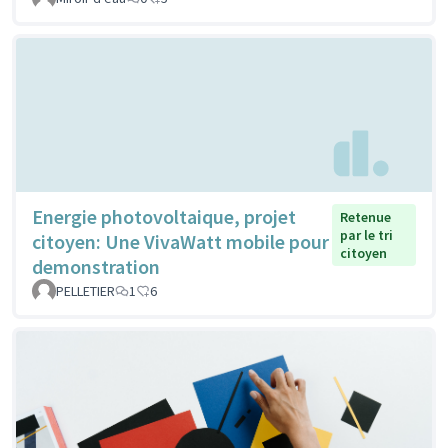
Energie photovoltaique, projet
Retenue
par le tri
citoyen: Une VivaWatt mobile pour
citoyen
demonstration
PELLETIER
1
6