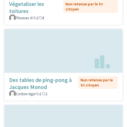
Végetaliser les
Non retenue par le tri
citoyen
toitures
Thomas A
2
8
Des tables de ping-pong à
Non retenue par le
tri citoyen
Jacques Monod
Cotton-tige
1
2