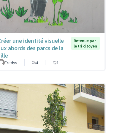
Créer une identité visuelle
Retenue par
le tri citoyen
aux abords des parcs de la
ille
Fredys
4
1