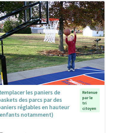
Remplacer les paniers de
Retenue
par le
baskets des parcs par des
tri
paniers réglables en hauteur
citoyen
(enfants notamment)