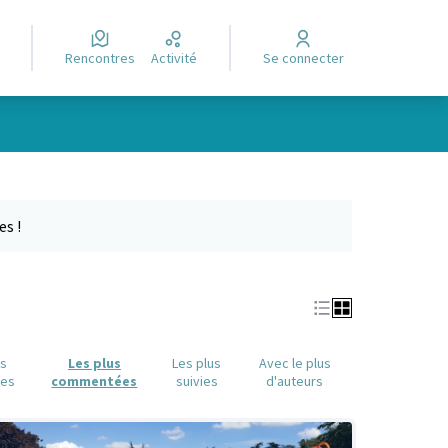
Rencontres
Activité
Se connecter
Leaflet
|
©
OpenStreetMap
contributors
e des points de carte. L'élément peut être utilisé avec un lecteur
es !
us
Les plus
Les plus
Avec le plus
ues
commentées
suivies
d'auteurs