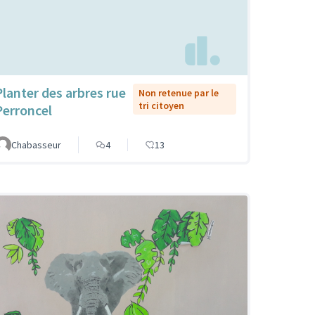
Planter des arbres rue
Non retenue par le
tri citoyen
Perroncel
Chabasseur
4
13