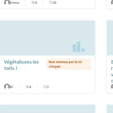
Emma
4
36
Végétalisons les
Non retenue par le tri
citoyen
toits !
r
M.
4
3