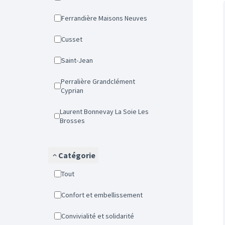
Ferrandière Maisons Neuves
Cusset
Saint-Jean
Perralière Grandclément
Cyprian
Laurent Bonnevay La Soie Les
Brosses
Catégorie
Tout
Confort et embellissement
Convivialité et solidarité