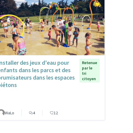
Installer des jeux d'eau pour
Retenue
par le
enfants dans les parcs et des
tri
brumisateurs dans les espaces
citoyen
piétons
WaLo
4
12