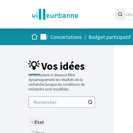
Accueil
Menu principal
/
Concertations
/
Budget participatif
Passer
L'élément
+
−
💡 Vos idées
Le formulaire ci-dessous filtre
dynamiquement les résultats de la
recherche lorsque les conditions de
recherche sont modifiées.
État