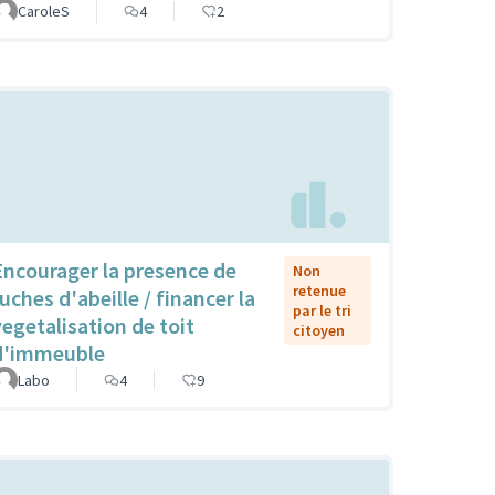
CaroleS
4
2
Encourager la presence de
Non
retenue
uches d'abeille / financer la
par le tri
vegetalisation de toit
citoyen
d'immeuble
Labo
4
9