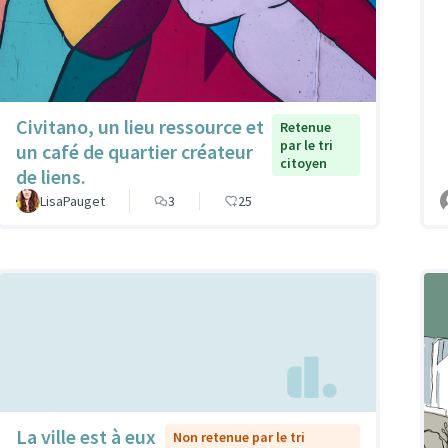
Civitano, un lieu ressource et
Retenue
par le tri
un café de quartier créateur
citoyen
de liens.
LisaPauget
3
25
La ville est à eux
Non retenue par le tri