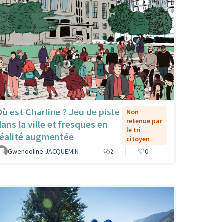
Où est Charline ? Jeu de piste
Non
retenue par
dans la ville et fresques en
le tri
réalité augmentée
citoyen
Gwendoline JACQUEMIN
2
0