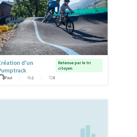
Création d'un
Retenue par le tri
citoyen
Pumptrack
Paul
2
8