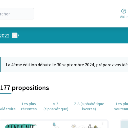
Aide
Menu utilisateur
 2022
/
 la carte
 suivant est une carte qui présente les éléments de cette page comm
La 4ème édition débute le 30 septembre 2024, préparez vos idé
177 propositions
Les plus
A-Z
Z-A (alphabétique
Les pl
Aléatoire
récentes
(alphabétique)
inverse)
souten