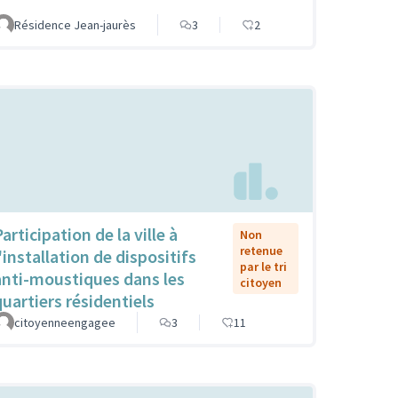
Résidence Jean-jaurès
3
2
articipation de la ville à
Non
retenue
'installation de dispositifs
par le tri
anti-moustiques dans les
citoyen
quartiers résidentiels
citoyenneengagee
3
11