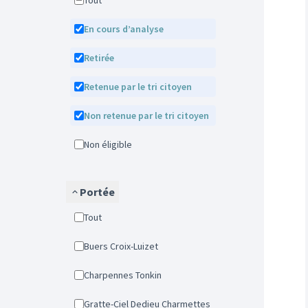
Tout
En cours d’analyse
Retirée
Retenue par le tri citoyen
Non retenue par le tri citoyen
Non éligible
Portée
Tout
Buers Croix-Luizet
Charpennes Tonkin
Gratte-Ciel Dedieu Charmettes