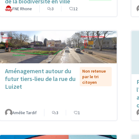
de la biodiversité en ville
FNE Rhone
3
12
Aménagement autour du
Non retenue
par le tri
futur tiers-lieu de la rue du
P
citoyen
Luizet
l
Amélie Tardif
3
1