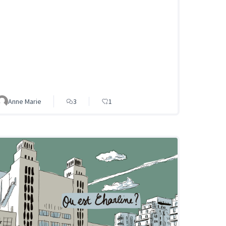
Anne Marie
3
1