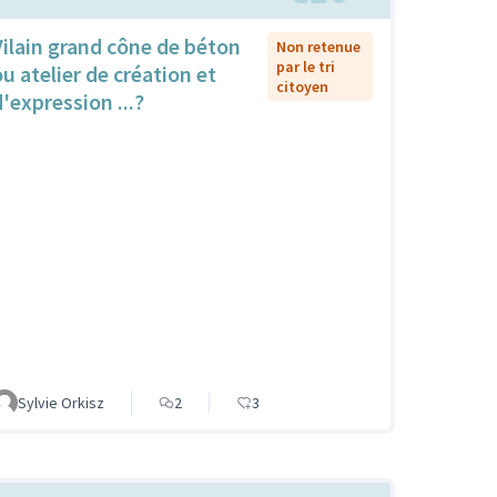
Vilain grand cône de béton
Non retenue
par le tri
ou atelier de création et
citoyen
d'expression ...?
Sylvie Orkisz
2
3