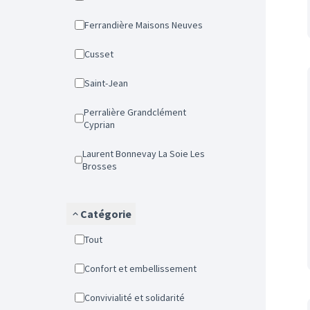
Ferrandière Maisons Neuves
Cusset
Saint-Jean
Perralière Grandclément
Cyprian
Laurent Bonnevay La Soie Les
Brosses
Catégorie
Tout
Confort et embellissement
Convivialité et solidarité