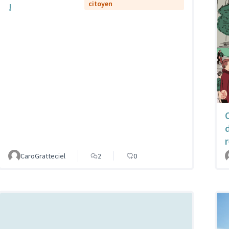
citoyen
!
CaroGratteciel
2
0