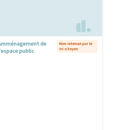
Amménagement de
Non retenue par le
tri citoyen
l'espace public