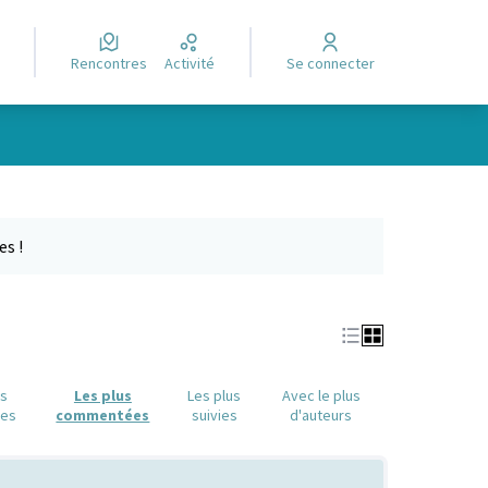
Rencontres
Activité
Se connecter
Leaflet
|
©
OpenStreetMap
contributors
e des points de carte. L'élément peut être utilisé avec un lecteur
es !
us
Les plus
Les plus
Avec le plus
ues
commentées
suivies
d'auteurs