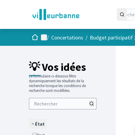
Accueil
Menu principal
/
Concertations
/
Budget participatif
Passer
L'élément
+
−
💡 Vos idées
Le formulaire ci-dessous filtre
dynamiquement les résultats de la
recherche lorsque les conditions de
recherche sont modifiées.
État