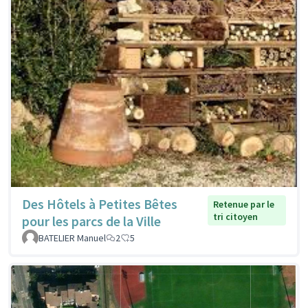
Des Hôtels à Petites Bêtes
Retenue par le
tri citoyen
pour les parcs de la Ville
BATELIER Manuel
2
5