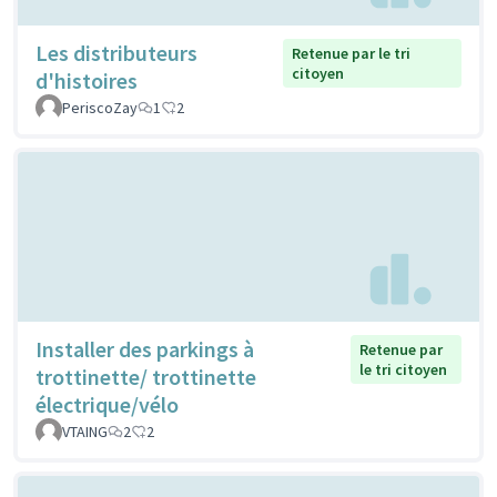
Les distributeurs
Retenue par le tri
citoyen
d'histoires
PeriscoZay
1
2
Installer des parkings à
Retenue par
le tri citoyen
trottinette/ trottinette
électrique/vélo
VTAING
2
2