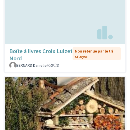
Boîte à livres Croix Luizet
Non retenue par le tri
citoyen
Nord
BERNARD Danielle
0
3