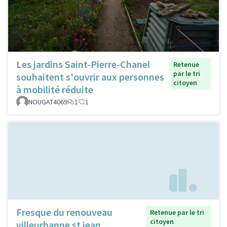
Les jardins Saint-Pierre-Chanel
Retenue
par le tri
souhaitent s'ouvrir aux personnes
citoyen
à mobilité réduite
NOUGAT4069
1
1
Fresque du renouveau
Retenue par le tri
citoyen
villeurbanne st jean