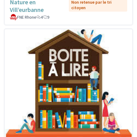
Nature en
Non retenue par le tri
citoyen
Vill’eurbanne
FNE Rhone
4
9