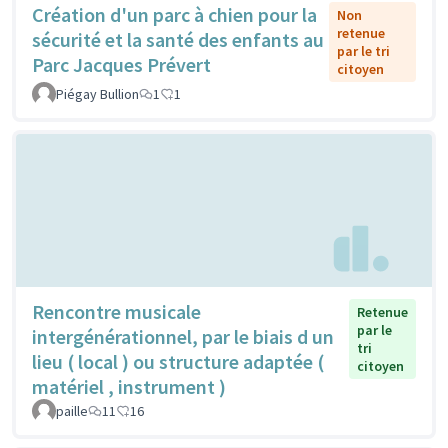
Création d'un parc à chien pour la
Non
retenue
sécurité et la santé des enfants au
par le tri
Parc Jacques Prévert
citoyen
Piégay Bullion
1
1
Rencontre musicale
Retenue
par le
intergénérationnel, par le biais d un
tri
lieu ( local ) ou structure adaptée (
citoyen
matériel , instrument )
paille
11
16