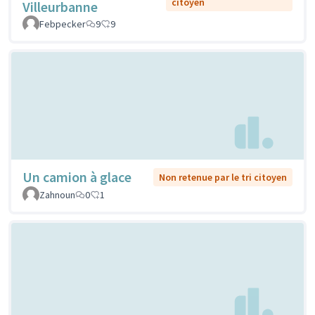
citoyen
Villeurbanne
Febpecker
9
9
Un camion à glace
Non retenue par le tri citoyen
Zahnoun
0
1