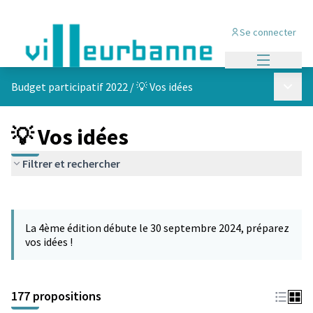
Se connecter
Menu princi
Menu p
Budget participatif 2022
/
💡 Vos idées
💡 Vos idées
Filtrer et rechercher
Passer la carte
Leaflet
|
©
OpenStreetMap
contributors
L'élément suivant est une carte qui présente les éléments de cet
+
La 4ème édition débute le 30 septembre 2024, préparez
−
vos idées !
177 propositions