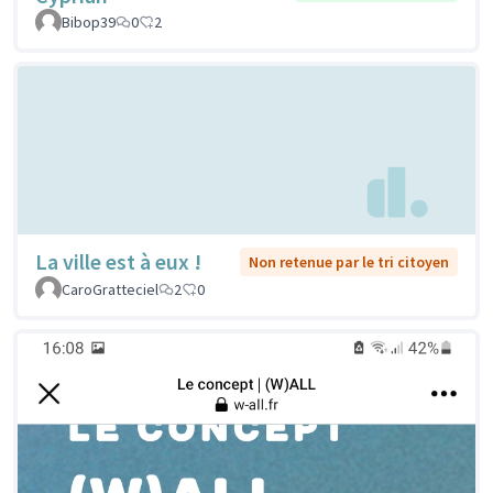
Bibop39
0
2
La ville est à eux !
Non retenue par le tri citoyen
CaroGratteciel
2
0