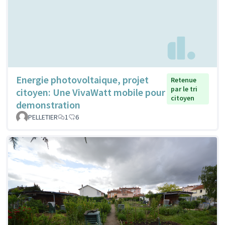
Energie photovoltaique, projet
Retenue
par le tri
citoyen: Une VivaWatt mobile pour
citoyen
demonstration
PELLETIER
1
6