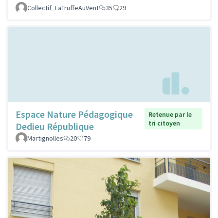
Collectif_LaTruffeAuVent
35
29
Espace Nature Pédagogique
Retenue par le
tri citoyen
Dedieu République
Martignolles
20
79