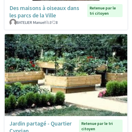
Des maisons à oiseaux dans
Retenue par le
tri citoyen
les parcs de la Ville
BATELIER Manuel
3
8
Jardin partagé - Quartier
Retenue par le tri
citoyen
Cyprian