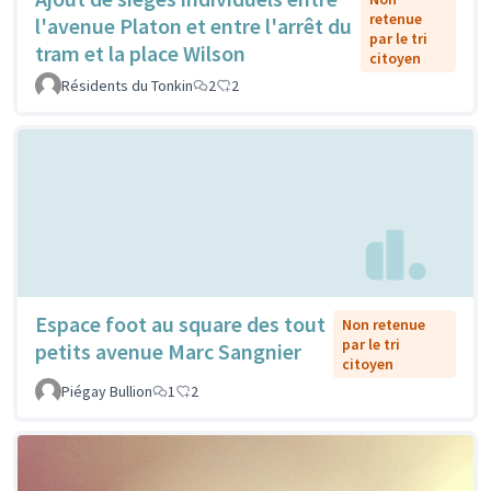
retenue
l'avenue Platon et entre l'arrêt du
par le tri
tram et la place Wilson
citoyen
Résidents du Tonkin
2
2
Espace foot au square des tout
Non retenue
par le tri
petits avenue Marc Sangnier
citoyen
Piégay Bullion
1
2