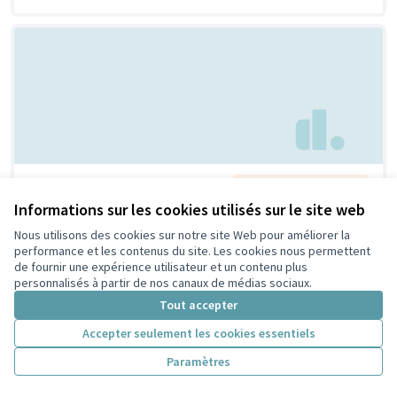
Des sièges dans les cours
Non retenue par le tri
citoyen
des écoles
Informations sur les cookies utilisés sur le site web
claudine
0
1
Nous utilisons des cookies sur notre site Web pour améliorer la
performance et les contenus du site. Les cookies nous permettent
de fournir une expérience utilisateur et un contenu plus
personnalisés à partir de nos canaux de médias sociaux.
Tout accepter
Accepter seulement les cookies essentiels
Paramètres