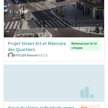
Projet Street Art et Mémoire
Retenue par le tri
citoyen
des Quartiers
BATELIER Manuel
1
2
Ajout de sièges individuels entre
Non