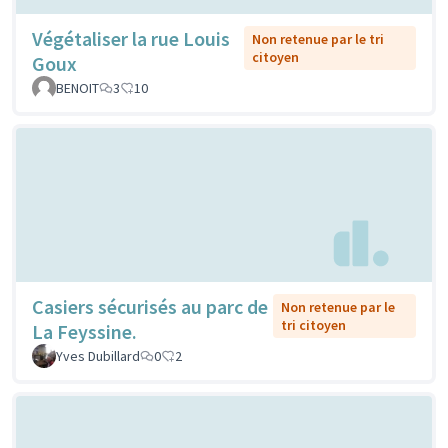
Végétaliser la rue Louis
Non retenue par le tri
citoyen
Goux
BENOIT
3
10
Casiers sécurisés au parc de
Non retenue par le
tri citoyen
La Feyssine.
Yves Dubillard
0
2