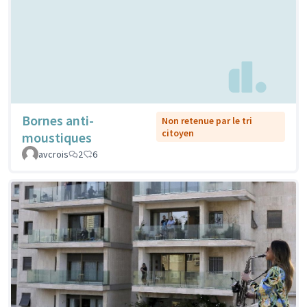
Bornes anti-
Non retenue par le tri
citoyen
moustiques
avcrois
2
6