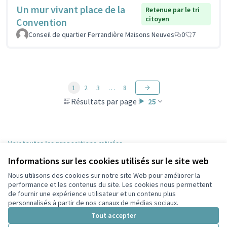
Un mur vivant place de la
Retenue par le tri
citoyen
Convention
Conseil de quartier Ferrandière Maisons Neuves
0
7
1
2
3
…
8
Résultats par page :
25
Voir toutes les propositions retirées
Informations sur les cookies utilisés sur le site web
Nous utilisons des cookies sur notre site Web pour améliorer la
Conditions d'utilisation
performance et les contenus du site. Les cookies nous permettent
Paramètres des cookies
de fournir une expérience utilisateur et un contenu plus
Participez Villeurbanne sur X
Participez Villeurbanne sur Facebook
Participez Villeurbanne sur Instagram
Participez Villeurbanne sur YouTube
personnalisés à partir de nos canaux de médias sociaux.
(Lien externe)
(Lien externe)
(Lien externe)
(Lien externe)
Tout accepter