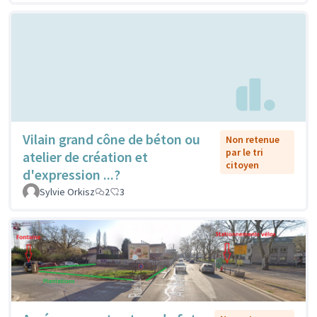
Vilain grand cône de béton ou
Non retenue
par le tri
atelier de création et
citoyen
d'expression ...?
Sylvie Orkisz
2
3