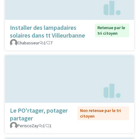
Installer des lampadaires
Retenue par le
tri citoyen
solaires dans tt Villeurbanne
Chabasseur
1
7
Le PO'rtager, potager
Non retenue par le tri
citoyen
partager
PeriscoZay
1
1