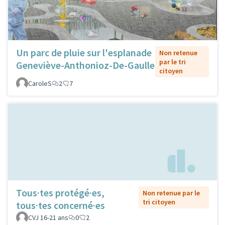
Un parc de pluie sur l'esplanade
Non retenue
par le tri
Geneviève-Anthonioz-De-Gaulle
citoyen
CaroleS
2
7
Tous·tes protégé·es,
Non retenue par le
tri citoyen
tous·tes concerné·es
CVJ 16-21 ans
0
2