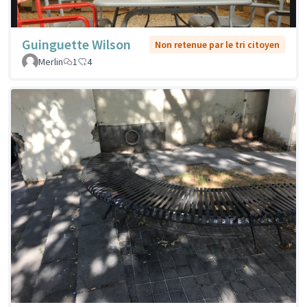
Guinguette Wilson
Non retenue par le tri citoyen
Merlin
1
4