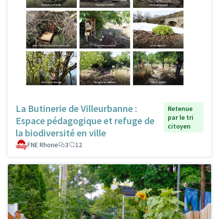
La Butinerie de Villeurbanne :
Retenue
par le tri
Espace pédagogique et refuge de
citoyen
la biodiversité en ville
FNE Rhone
3
12