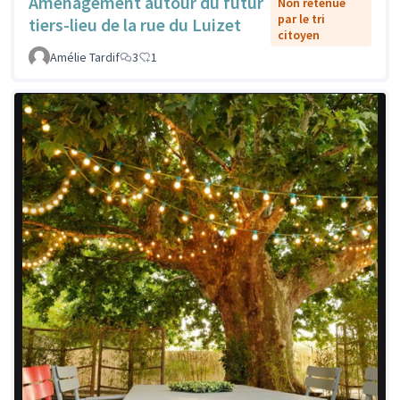
Aménagement autour du futur
Non retenue
par le tri
tiers-lieu de la rue du Luizet
citoyen
Amélie Tardif
3
1