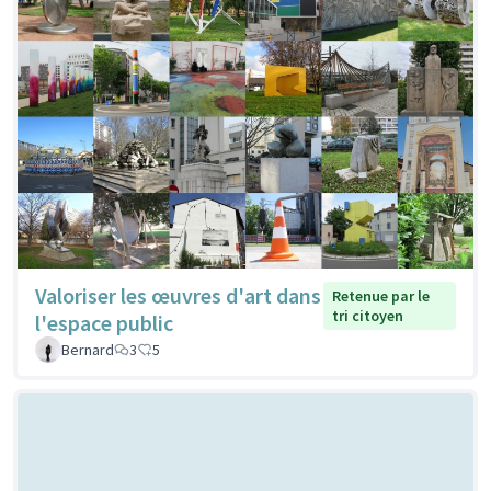
Valoriser les œuvres d'art dans
Retenue par le
tri citoyen
l'espace public
Bernard
3
5