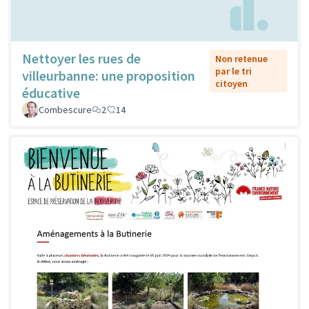
Nettoyer les rues de
Non retenue
par le tri
villeurbanne: une proposition
citoyen
éducative
Combescure
2
14