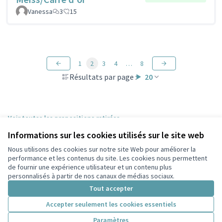
Vanessa
3
15
1
2
3
4
…
8
Résultats par page :
20
Voir toutes les propositions retirées
Informations sur les cookies utilisés sur le site web
Nous utilisons des cookies sur notre site Web pour améliorer la
Conditions d'utilisation
performance et les contenus du site. Les cookies nous permettent
Paramètres des cookies
de fournir une expérience utilisateur et un contenu plus
Participez Villeurbanne sur X
Participez Villeurbanne sur Facebook
Participez Villeurbanne sur Instagram
Participez Villeurbanne sur YouTube
personnalisés à partir de nos canaux de médias sociaux.
(Lien externe)
(Lien externe)
(Lien externe)
(Lien externe)
Tout accepter
Accepter seulement les cookies essentiels
Licence Cre
(Lien extern
Paramètres