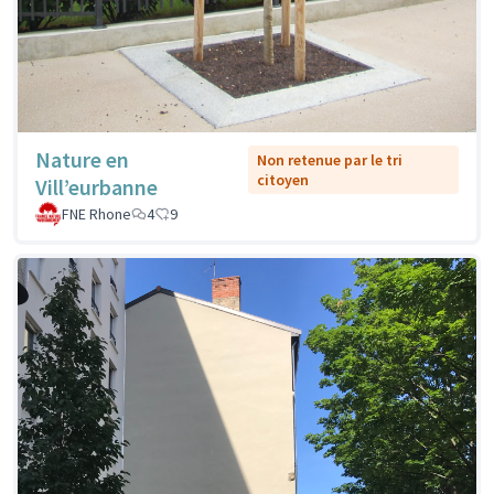
Nature en
Non retenue par le tri
citoyen
Vill’eurbanne
FNE Rhone
4
9