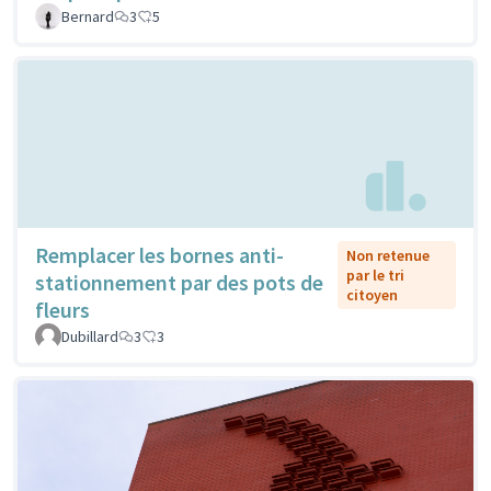
Bernard
3
5
Remplacer les bornes anti-
Non retenue
par le tri
stationnement par des pots de
citoyen
fleurs
Dubillard
3
3