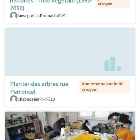
histoires - frise végétale (1850-
citoyen
2050)
Ainsi parlait Botma
4
9
Planter des arbres rue
Non retenue par le tri
citoyen
Perroncel
Chabasseur
4
13