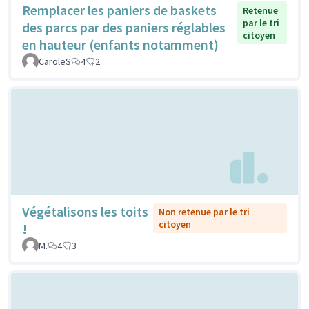
Remplacer les paniers de baskets
Retenue
par le tri
des parcs par des paniers réglables
citoyen
en hauteur (enfants notamment)
CaroleS
4
2
Végétalisons les toits
Non retenue par le tri
citoyen
!
M.
4
3