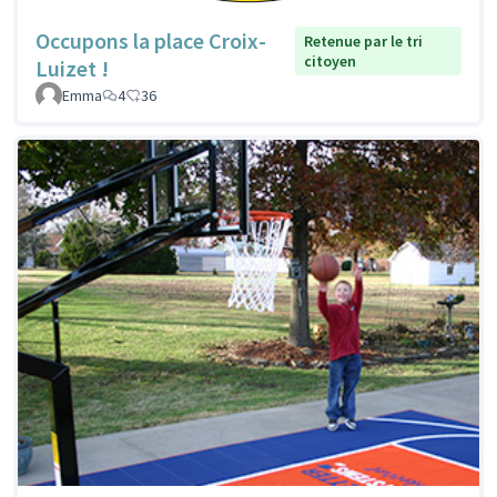
Occupons la place Croix-
Retenue par le tri
citoyen
Luizet !
Emma
4
36