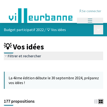
Se connecter
Menu princi
Menu p
Budget participatif 2022
/
💡 Vos idées
💡 Vos idées
Filtrer et rechercher
Passer la carte
Leaflet
|
©
OpenStreetMap
contributors
L'élément suivant est une carte qui présente les éléments de cet
+
La 4ème édition débute le 30 septembre 2024, préparez
−
vos idées !
177 propositions