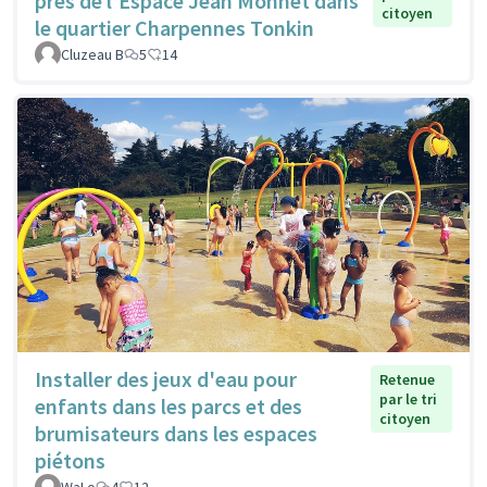
près de l'Espace Jean Monnet dans
citoyen
le quartier Charpennes Tonkin
Cluzeau B
5
14
Installer des jeux d'eau pour
Retenue
par le tri
enfants dans les parcs et des
citoyen
brumisateurs dans les espaces
piétons