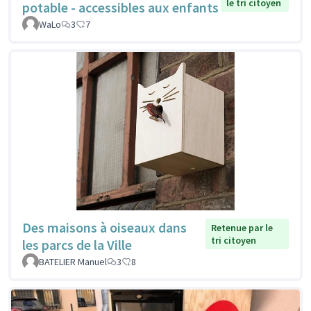
le tri citoyen
potable - accessibles aux enfants
WaLo
3
7
Des maisons à oiseaux dans
Retenue par le
tri citoyen
les parcs de la Ville
BATELIER Manuel
3
8