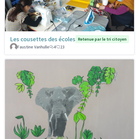
Les cousettes des écoles
Retenue par le tri citoyen
Faustine Vanhulle
4
23