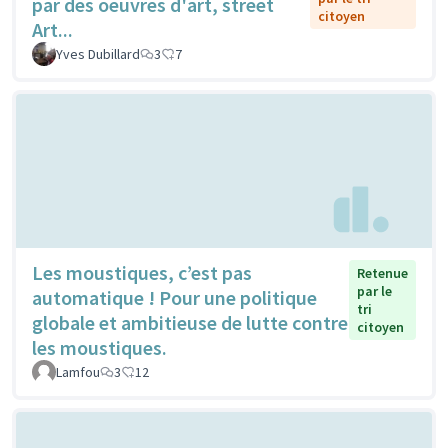
par des oeuvres d'art, street
citoyen
Art...
Yves Dubillard
3
7
Les moustiques, c’est pas
Retenue
par le
automatique ! Pour une politique
tri
globale et ambitieuse de lutte contre
citoyen
les moustiques.
Lamfou
3
12