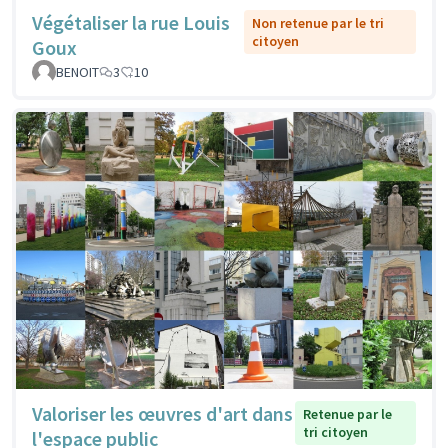
Végétaliser la rue Louis
Non retenue par le tri
citoyen
Goux
BENOIT
3
10
Valoriser les œuvres d'art dans
Retenue par le
tri citoyen
l'espace public