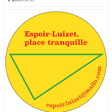
WaLo
4
12