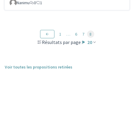
Nanimu
0
1
1
…
6
7
8
Résultats par page :
20
Voir toutes les propositions retirées