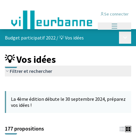
Se connecter
Menu princi
Menu p
Budget participatif 2022
/
💡 Vos idées
💡 Vos idées
Filtrer et rechercher
Passer la carte
Leaflet
|
©
OpenStreetMap
contributors
L'élément suivant est une carte qui présente les éléments de cet
+
La 4ème édition débute le 30 septembre 2024, préparez
−
vos idées !
177 propositions