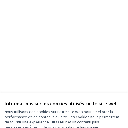
Informations sur les cookies utilisés sur le site web
Nous utilisons des cookies sur notre site Web pour améliorer la
Conditions d'utilisation
performance et les contenus du site. Les cookies nous permettent
Paramètres des cookies
de fournir une expérience utilisateur et un contenu plus
Participez Villeurbanne sur X
Participez Villeurbanne sur Facebook
Participez Villeurbanne sur Instagram
Participez Villeurbanne sur YouTube
personnalisés à partir de nos canaux de médias sociaux.