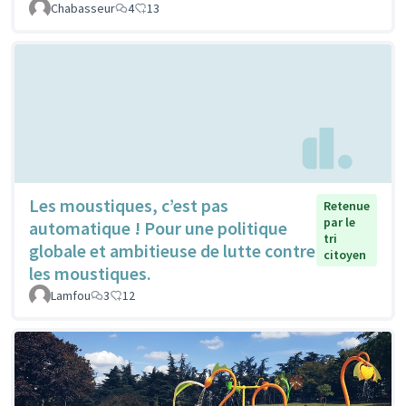
Chabasseur
4
13
Les moustiques, c’est pas
Retenue
par le
automatique ! Pour une politique
tri
globale et ambitieuse de lutte contre
citoyen
les moustiques.
Lamfou
3
12