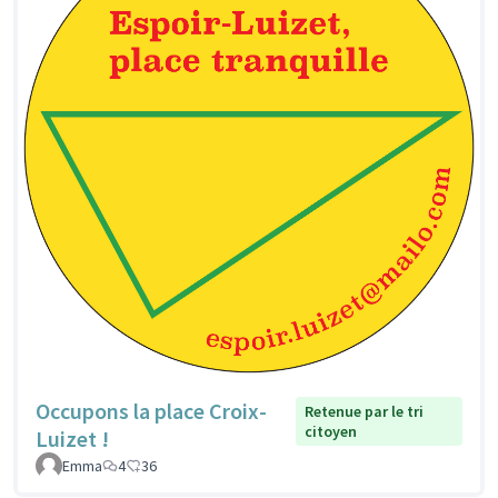
Occupons la place Croix-
Retenue par le tri
citoyen
Luizet !
Emma
4
36