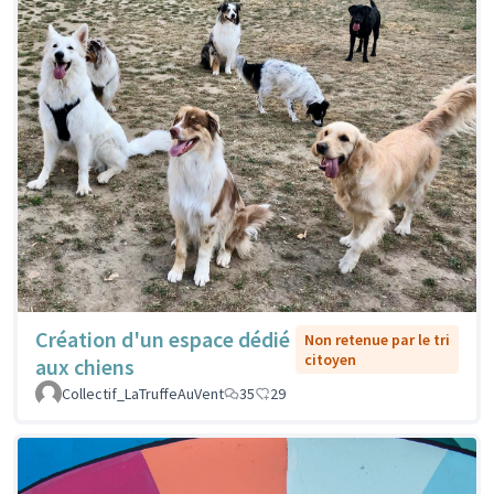
Création d'un espace dédié
Non retenue par le tri
citoyen
aux chiens
Collectif_LaTruffeAuVent
35
29