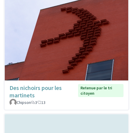
Des nichoirs pour les
Retenue par le tri
citoyen
martinets
Chipson
3
13