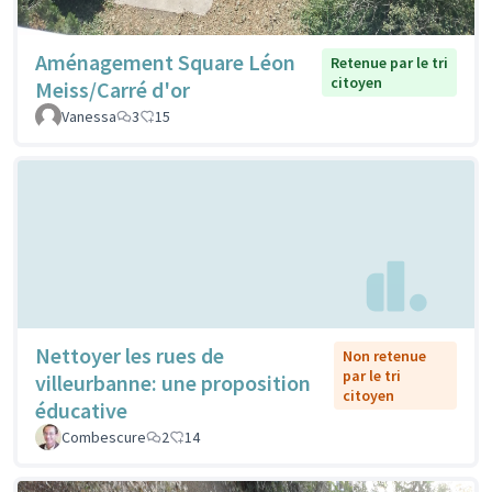
Aménagement Square Léon
Retenue par le tri
citoyen
Meiss/Carré d'or
Vanessa
3
15
Nettoyer les rues de
Non retenue
par le tri
villeurbanne: une proposition
citoyen
éducative
Combescure
2
14