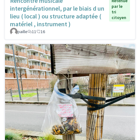
Rencontre musicale
Retenue
par le
intergénérationnel, par le biais d un
tri
lieu ( local ) ou structure adaptée (
citoyen
matériel , instrument )
paille
11
16