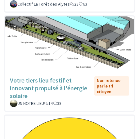
Collectif La Forêt des Alytes
23
63
Votre tiers lieu festif et
Non retenue
par le tri
innovant propulsé à l'énergie
citoyen
solaire
UN NOTRE LIEU
14
38