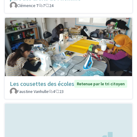
Clémence T
7
24
Les cousettes des écoles
Retenue par le tri citoyen
Faustine Vanhulle
4
23