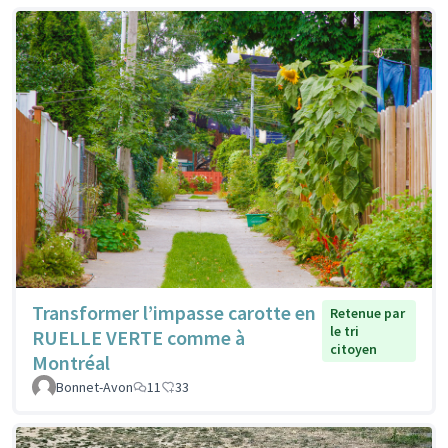
Transformer l’impasse carotte en
Retenue par
le tri
RUELLE VERTE comme à
citoyen
Montréal
Bonnet-Avon
11
33