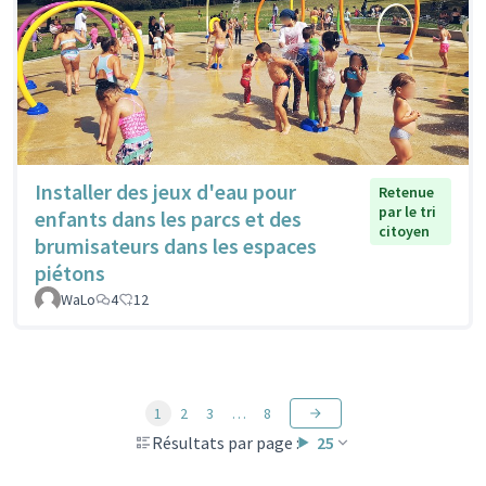
Installer des jeux d'eau pour
Retenue
par le tri
enfants dans les parcs et des
citoyen
brumisateurs dans les espaces
piétons
WaLo
4
12
1
2
3
…
8
Résultats par page :
25