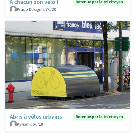
À chacun son vélo !
Retenue par le tri citoyen
Praxie Design
7
20
Abris à vélos urbains
Retenue par le tri citoyen
Kyllian
6
18