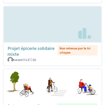
Projet épicerie solidaire
Non retenue par le tri
citoyen
mixte
Karami
13
20