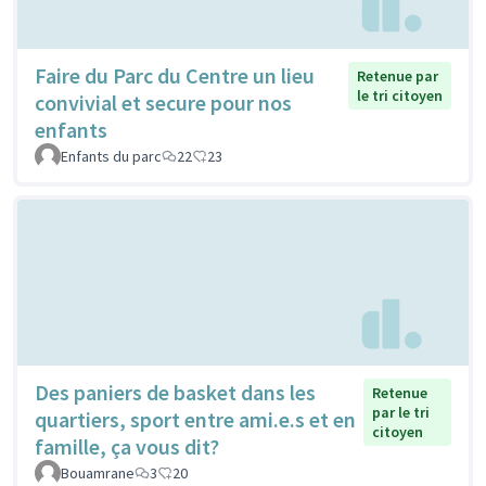
Faire du Parc du Centre un lieu
Retenue par
le tri citoyen
convivial et secure pour nos
enfants
Enfants du parc
22
23
Des paniers de basket dans les
Retenue
par le tri
quartiers, sport entre ami.e.s et en
citoyen
famille, ça vous dit?
Bouamrane
3
20