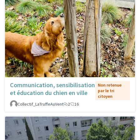
Communication, sensibilisation
Non retenue
par le tri
et éducation du chien en ville
citoyen
Collectif_LaTruffeAuVent
2
16