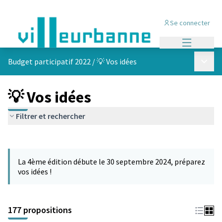
Se connecter
Menu princi
Menu p
Budget participatif 2022
/
💡 Vos idées
💡 Vos idées
Filtrer et rechercher
Passer la carte
Leaflet
|
©
OpenStreetMap
contributors
L'élément suivant est une carte qui présente les éléments de cet
+
La 4ème édition débute le 30 septembre 2024, préparez
−
vos idées !
177 propositions