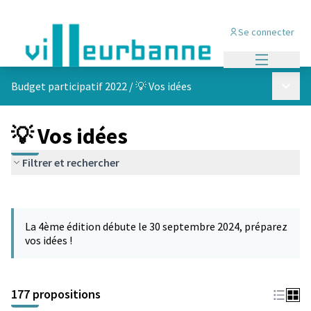
Se connecter
Menu princi
Menu p
Budget participatif 2022
/
💡 Vos idées
💡 Vos idées
Filtrer et rechercher
Passer la carte
Leaflet
|
©
OpenStreetMap
contributors
L'élément suivant est une carte qui présente les éléments de cet
+
La 4ème édition débute le 30 septembre 2024, préparez
−
vos idées !
177 propositions