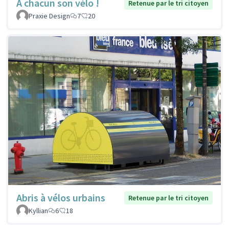
À chacun son vélo !
Retenue par le tri citoyen
Praxie Design
7
20
Abris à vélos urbains
Retenue par le tri citoyen
Kyllian
6
18