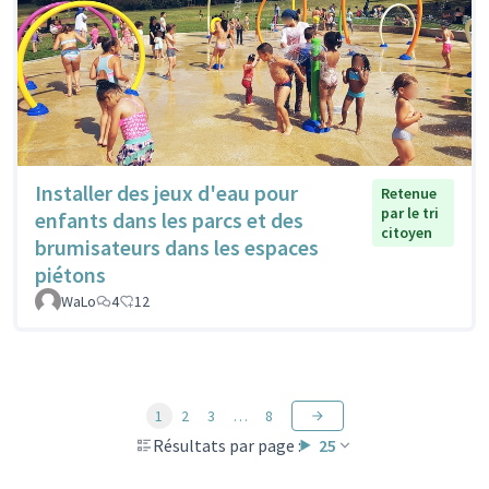
Installer des jeux d'eau pour
Retenue
par le tri
enfants dans les parcs et des
citoyen
brumisateurs dans les espaces
piétons
WaLo
4
12
1
2
3
…
8
Résultats par page :
25