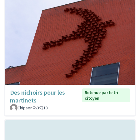
Des nichoirs pour les
Retenue par le tri
citoyen
martinets
Chipson
3
13