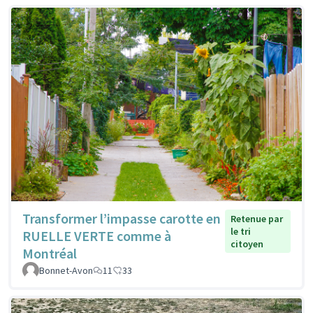
Transformer l’impasse carotte en
Retenue par
le tri
RUELLE VERTE comme à
citoyen
Montréal
Bonnet-Avon
11
33