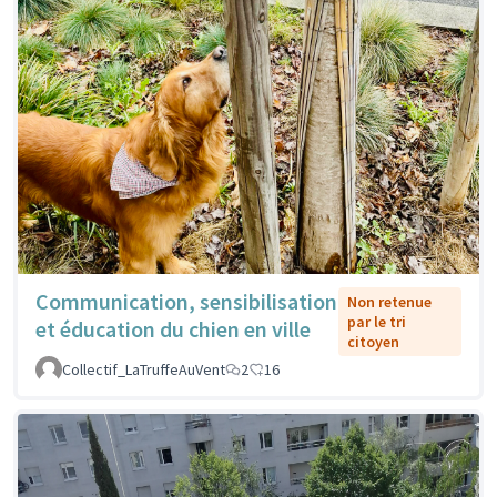
Communication, sensibilisation
Non retenue
par le tri
et éducation du chien en ville
citoyen
Collectif_LaTruffeAuVent
2
16