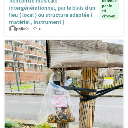
Rencontre musicale
Retenue
par le
intergénérationnel, par le biais d un
tri
lieu ( local ) ou structure adaptée (
citoyen
matériel , instrument )
paille
11
16