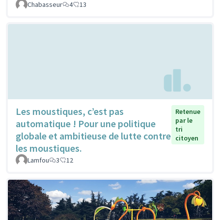
Chabasseur
4
13
Les moustiques, c’est pas
Retenue
par le
automatique ! Pour une politique
tri
globale et ambitieuse de lutte contre
citoyen
les moustiques.
Lamfou
3
12