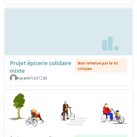
Projet épicerie solidaire
Non retenue par le tri
citoyen
mixte
Karami
13
20