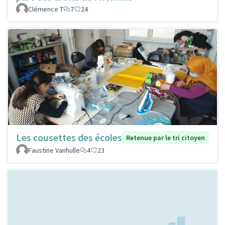
Clémence T
7
24
Les cousettes des écoles
Retenue par le tri citoyen
Faustine Vanhulle
4
23