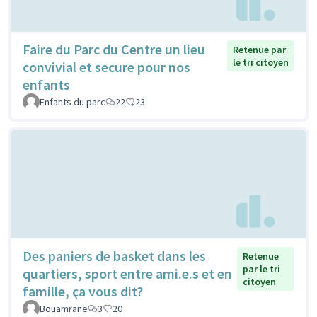
Faire du Parc du Centre un lieu
Retenue par
le tri citoyen
convivial et secure pour nos
enfants
Enfants du parc
22
23
Des paniers de basket dans les
Retenue
par le tri
quartiers, sport entre ami.e.s et en
citoyen
famille, ça vous dit?
Bouamrane
3
20