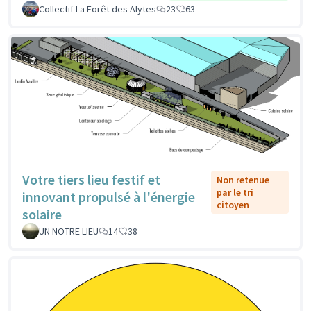
Collectif La Forêt des Alytes
23
63
Votre tiers lieu festif et
Non retenue
par le tri
innovant propulsé à l'énergie
citoyen
solaire
UN NOTRE LIEU
14
38