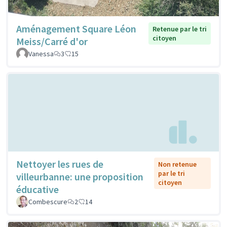
Aménagement Square Léon
Retenue par le tri
citoyen
Meiss/Carré d'or
Vanessa
3
15
Nettoyer les rues de
Non retenue
par le tri
villeurbanne: une proposition
citoyen
éducative
Combescure
2
14