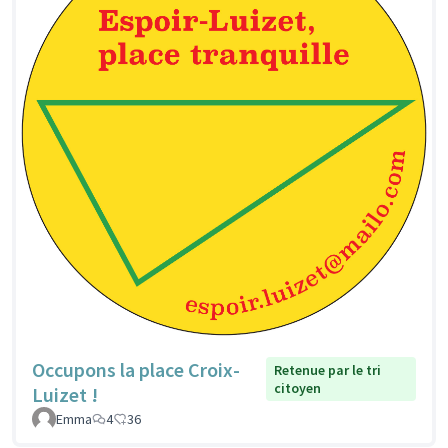
Occupons la place Croix-
Retenue par le tri
citoyen
Luizet !
Emma
4
36