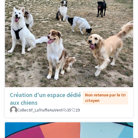
Création d'un espace dédié
Non retenue par le tri
citoyen
aux chiens
Collectif_LaTruffeAuVent
35
29