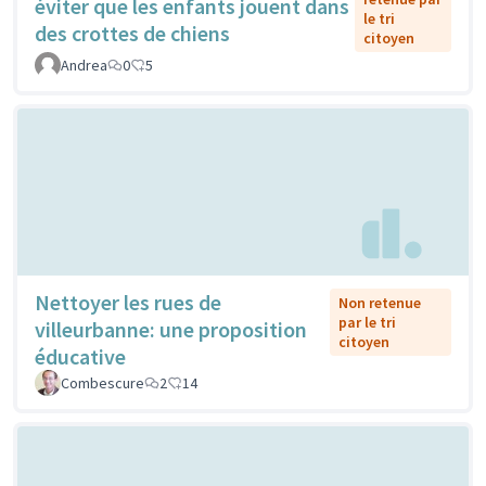
éviter que les enfants jouent dans
le tri
des crottes de chiens
citoyen
Andrea
0
5
Nettoyer les rues de
Non retenue
par le tri
villeurbanne: une proposition
citoyen
éducative
Combescure
2
14