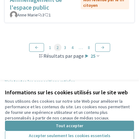
citoyen
l'espace public
Anne Marie
3
1
1
2
3
4
…
8
Résultats par page :
25
Voir toutes les propositions retirées
Informations sur les cookies utilisés sur le site web
Nous utilisons des cookies sur notre site Web pour améliorer la
Conditions d'utilisation
performance et les contenus du site. Les cookies nous permettent
Paramètres des cookies
de fournir une expérience utilisateur et un contenu plus
Participez Villeurbanne sur X
Participez Villeurbanne sur Facebook
Participez Villeurbanne sur Instagram
Participez Villeurbanne sur YouTube
personnalisés à partir de nos canaux de médias sociaux.
(Lien externe)
(Lien externe)
(Lien externe)
(Lien externe)
Tout accepter
Accepter seulement les cookies essentiels