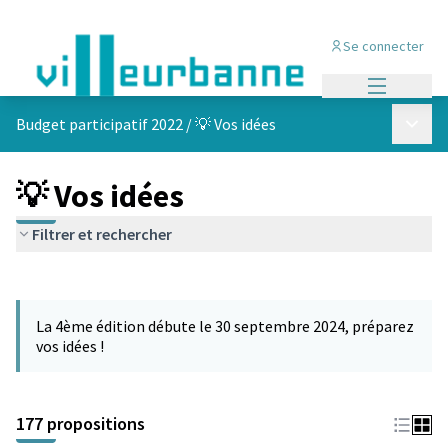
Se connecter
Menu princi
Menu p
Budget participatif 2022
/
💡 Vos idées
💡 Vos idées
Filtrer et rechercher
Passer la carte
Leaflet
|
©
OpenStreetMap
contributors
L'élément suivant est une carte qui présente les éléments de cet
+
La 4ème édition débute le 30 septembre 2024, préparez
−
vos idées !
177 propositions