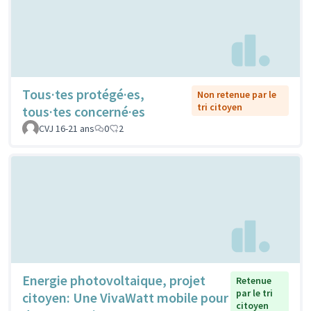
Tous·tes protégé·es,
Non retenue par le
tri citoyen
tous·tes concerné·es
CVJ 16-21 ans
0
2
Energie photovoltaique, projet
Retenue
par le tri
citoyen: Une VivaWatt mobile pour
citoyen