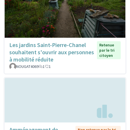
Les jardins Saint-Pierre-Chanel
Retenue
par le tri
souhaitent s'ouvrir aux personnes
citoyen
à mobilité réduite
NOUGAT4069
1
1
Amménagement de
Non retenue par le tri