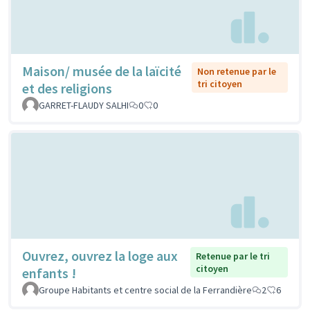
Maison/ musée de la laïcité
Non retenue par le
tri citoyen
et des religions
GARRET-FLAUDY SALHI
0
0
Ouvrez, ouvrez la loge aux
Retenue par le tri
citoyen
enfants !
Groupe Habitants et centre social de la Ferrandière
2
6