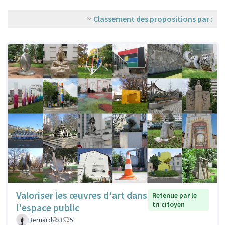
Classement des propositions par :
Valoriser les œuvres d'art dans
Retenue par le
tri citoyen
l'espace public
Bernard
3
5