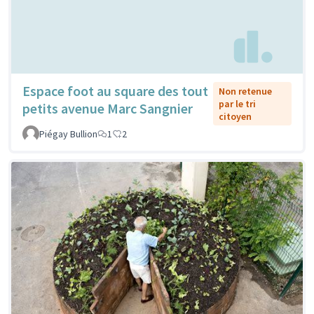
Espace foot au square des tout
Non retenue
par le tri
petits avenue Marc Sangnier
citoyen
Piégay Bullion
1
2