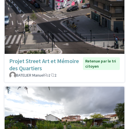
Projet Street Art et Mémoire
Retenue par le tri
citoyen
des Quartiers
BATELIER Manuel
1
2