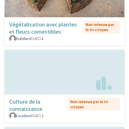
Végétalisation avec plantes
Non retenue par
le tri citoyen
et fleurs comestibles
Dubillard
0
4
Culture de la
Non retenue par le tri
citoyen
connaissance
Excellent
0
1