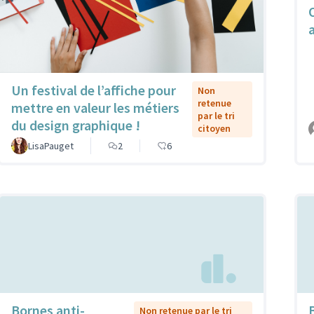
Un festival de l’affiche pour
Non
retenue
mettre en valeur les métiers
par le tri
du design graphique !
citoyen
LisaPauget
2
6
Bornes anti-
Non retenue par le tri