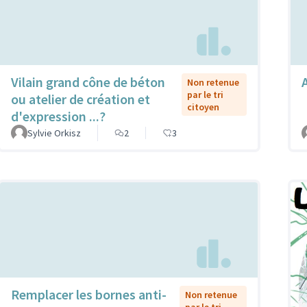
Vilain grand cône de béton
Non retenue
par le tri
ou atelier de création et
citoyen
d'expression ...?
Sylvie Orkisz
2
3
Remplacer les bornes anti-
Non retenue