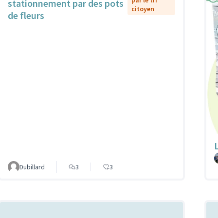
par le tri
stationnement par des pots
citoyen
de fleurs
Dubillard
3
3