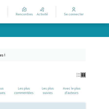
Rencontres
Activité
Se connecter
Leaflet
|
©
OpenStreetMap
contributors
e des points de carte. L'élément peut être utilisé avec un lecteur
es !
lus
Les plus
Les plus
Avec le plus
nues
commentées
suivies
d'auteurs