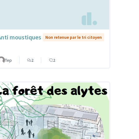
Anti moustiques
Non retenue par le tri citoyen
Tep
2
2