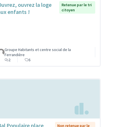
Ouvrez, ouvrez la loge
Retenue par le tri
citoyen
aux enfants !
Groupe Habitants et centre social de la
Ferrandière
2
6
Bal Populaire place
Non retenue par le