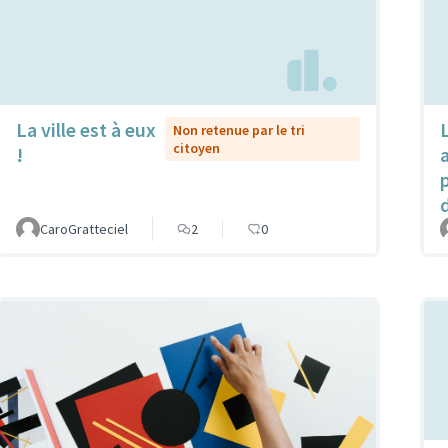
La ville est à eux
Non retenue par le tri
citoyen
!
CaroGratteciel
2
0