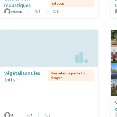
citoyen
moustiques
avcrois
2
6
Végétalisons les
Non retenue par le tri
citoyen
toits !
M.
4
3