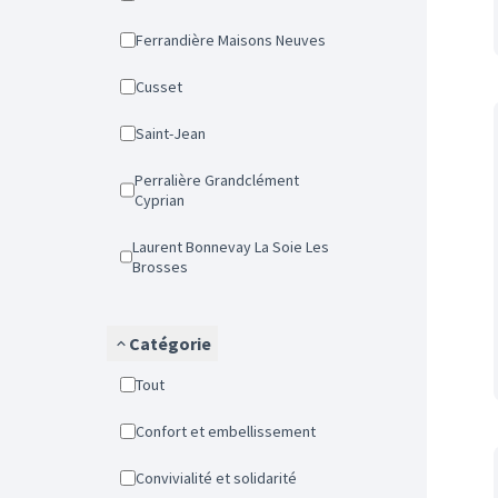
Ferrandière Maisons Neuves
Cusset
Saint-Jean
Perralière Grandclément
Cyprian
Laurent Bonnevay La Soie Les
Brosses
Catégorie
Tout
Confort et embellissement
Convivialité et solidarité