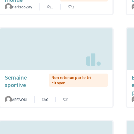
PeriscoZay
1
2
Semaine
Non retenue par le tri
citoyen
sportive
ARFAOUI
0
1