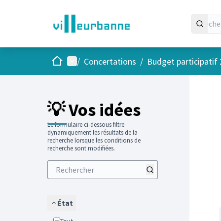
Accueil
Menu principal
/
Concertations
/
Budget participatif
Passer
L'élément
+
−
💡 Vos idées
Le formulaire ci-dessous filtre
dynamiquement les résultats de la
recherche lorsque les conditions de
recherche sont modifiées.
État