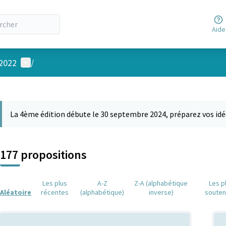
Aide
Menu utilisateur
 2022
/
 la carte
 suivant est une carte qui présente les éléments de cette page comm
La 4ème édition débute le 30 septembre 2024, préparez vos idé
177 propositions
Les plus
A-Z
Z-A (alphabétique
Les p
Aléatoire
récentes
(alphabétique)
inverse)
soute