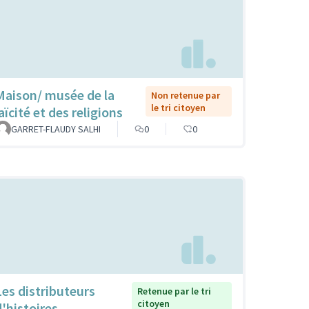
Maison/ musée de la
Non retenue par
le tri citoyen
aïcité et des religions
GARRET-FLAUDY SALHI
0
0
Les distributeurs
Retenue par le tri
citoyen
d'histoires