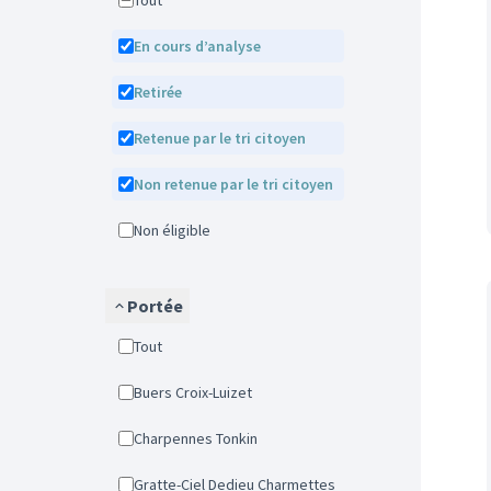
Tout
En cours d’analyse
Retirée
Retenue par le tri citoyen
Non retenue par le tri citoyen
Non éligible
Portée
Tout
Buers Croix-Luizet
Charpennes Tonkin
Gratte-Ciel Dedieu Charmettes