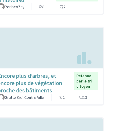
PeriscoZay
1
2
Encore plus d’arbres, et
Retenue
par le tri
encore plus de végétation
citoyen
proche des bâtiments
Gratte Ciel Centre Ville
2
13