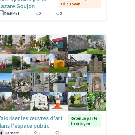
tri citoyen
Lazare Goujon
MERMET
0
0
Valoriser les œuvres d'art
Retenue par le
tri citoyen
dans l'espace public
Bernard
3
5