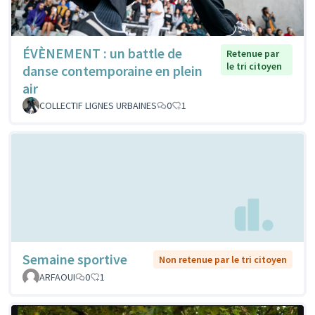
ÉVÈNEMENT : un battle de
Retenue par
le tri citoyen
danse contemporaine en plein
air
COLLECTIF LIGNES URBAINES
0
1
Semaine sportive
Non retenue par le tri citoyen
ARFAOUI
0
1