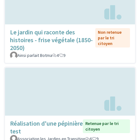
Le jardin qui raconte des
Non retenue
par le tri
histoires - frise végétale (1850-
citoyen
2050)
Ainsi parlait Botma
4
9
Réalisation d'une pépinière
Retenue par le tri
citoyen
test
Association les Jardins en Transition
6
9