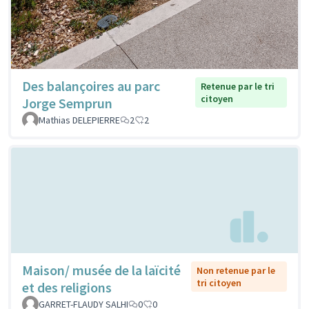
Des balançoires au parc
Retenue par le tri
citoyen
Jorge Semprun
Mathias DELEPIERRE
2
2
Maison/ musée de la laïcité
Non retenue par le
tri citoyen
et des religions
GARRET-FLAUDY SALHI
0
0