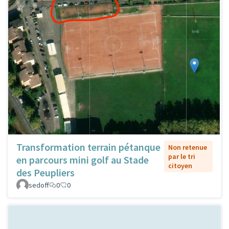
Transformation terrain pétanque
Non retenue
par le tri
en parcours mini golf au Stade
citoyen
des Peupliers
sedoff
0
0