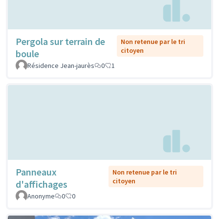
Pergola sur terrain de
Non retenue par le tri
citoyen
boule
Résidence Jean-jaurès
0
1
Panneaux
Non retenue par le tri
citoyen
d'affichages
Anonyme
0
0