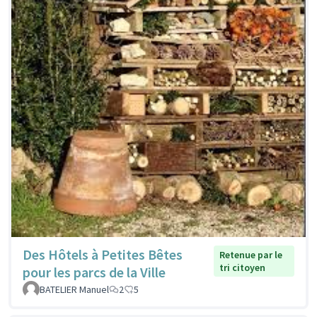
Des Hôtels à Petites Bêtes
Retenue par le
tri citoyen
pour les parcs de la Ville
BATELIER Manuel
2
5