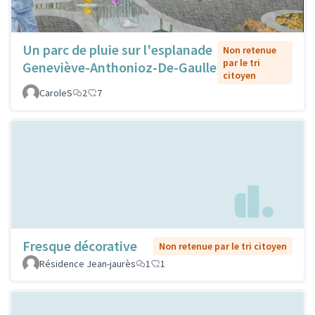
Un parc de pluie sur l'esplanade
Non retenue
par le tri
Geneviève-Anthonioz-De-Gaulle
citoyen
CaroleS
2
7
Fresque décorative
Non retenue par le tri citoyen
Résidence Jean-jaurès
1
1