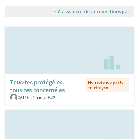
Classement des propositions par :
Tous·tes protégé·es,
Non retenue par le
tri citoyen
tous·tes concerné·es
CVJ 16-21 ans
0
2