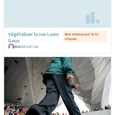
Végétaliser la rue Louis
Non retenue par le tri
citoyen
Goux
BENOIT
3
10