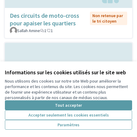
Des circuits de moto-cross
Non retenue par
le tri citoyen
pour apaiser les quartiers
Sallah Amine
1
1
Informations sur les cookies utilisés sur le site web
Nous utilisons des cookies sur notre site Web pour améliorer la
performance et les contenus du site. Les cookies nous permettent
de fournir une expérience utilisateur et un contenu plus
Encourager la presence de ruches
Non
personnalisés à partir de nos canaux de médias sociaux.
retenue
d'abeille / financer la
Tout accepter
par le tri
vegetalisation de toit d'immeuble
citoyen
Accepter seulement les cookies essentiels
Labo
4
9
Paramètres