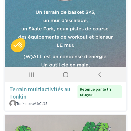
Terrain multiactivités au
Retenue par le tri
citoyen
Tonkin
Tonkinoise
0
8