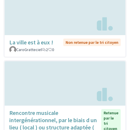
La ville est à eux !
Non retenue par le tri citoyen
CaroGratteciel
2
0
Rencontre musicale
Retenue
par le
intergénérationnel, par le biais d un
tri
lieu ( local ) ou structure adaptée (
citoyen