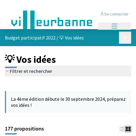
Se connecter
Menu princi
Menu p
Budget participatif 2022
/
💡 Vos idées
💡 Vos idées
Filtrer et rechercher
Passer la carte
Leaflet
|
©
OpenStreetMap
contributors
L'élément suivant est une carte qui présente les éléments de cet
+
La 4ème édition débute le 30 septembre 2024, préparez
−
vos idées !
177 propositions