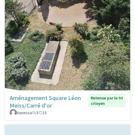
Aménagement Square Léon
Retenue par le tri
citoyen
Meiss/Carré d'or
Vanessa
3
15