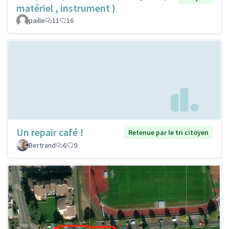
matériel , instrument )
paille
11
16
Un repair café !
Retenue par le tri citoyen
Bertrand
6
9