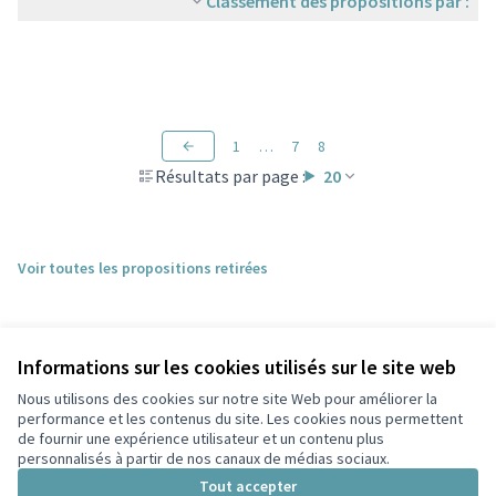
Classement des propositions par :
1
…
7
8
Résultats par page :
20
Voir toutes les propositions retirées
Informations sur les cookies utilisés sur le site web
Nous utilisons des cookies sur notre site Web pour améliorer la
performance et les contenus du site. Les cookies nous permettent
de fournir une expérience utilisateur et un contenu plus
personnalisés à partir de nos canaux de médias sociaux.
Conditions d'utilisation
Paramètres des cookies
Tout accepter