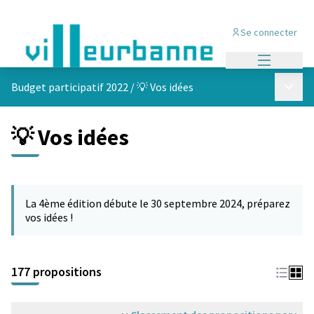
Se connecter
Menu princi
Menu p
Budget participatif 2022
/
💡 Vos idées
💡 Vos idées
Passer la carte
Leaflet
|
©
OpenStreetMap
contributors
L'élément suivant est une carte qui présente les éléments de cet
+
La 4ème édition débute le 30 septembre 2024, préparez
−
vos idées !
177 propositions