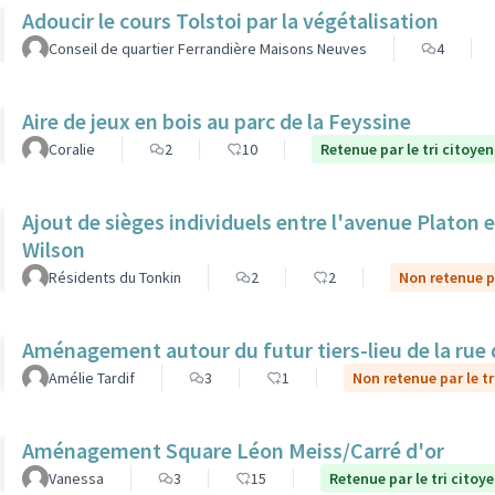
Adoucir le cours Tolstoi par la végétalisation
Conseil de quartier Ferrandière Maisons Neuves
4
Aire de jeux en bois au parc de la Feyssine
Coralie
2
10
Retenue par le tri citoyen
Ajout de sièges individuels entre l'avenue Platon et
Wilson
Résidents du Tonkin
2
2
Non retenue pa
Aménagement autour du futur tiers-lieu de la rue 
Amélie Tardif
3
1
Non retenue par le tr
Aménagement Square Léon Meiss/Carré d'or
Vanessa
3
15
Retenue par le tri citoy