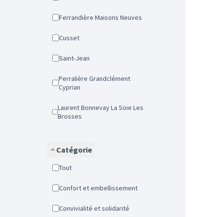
Ferrandière Maisons Neuves
Cusset
Saint-Jean
Perralière Grandclément
Cyprian
Laurent Bonnevay La Soie Les
Brosses
Catégorie
Tout
Confort et embellissement
Convivialité et solidarité