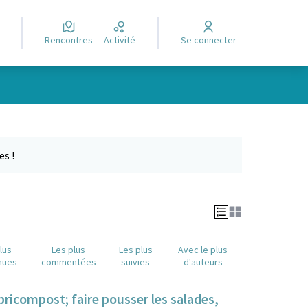
Rencontres
Activité
Se connecter
Leaflet
|
©
OpenStreetMap
contributors
e des points de carte. L'élément peut être utilisé avec un lecteur
es !
lus
Les plus
Les plus
Avec le plus
nues
commentées
suivies
d'auteurs
bricompost; faire pousser les salades,