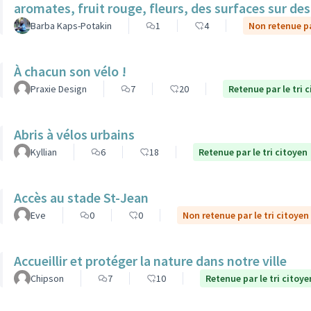
aromates, fruit rouge, fleurs, des surfaces sur des 
Barba Kaps-Potakin
1
4
Non retenue pa
À chacun son vélo !
Praxie Design
7
20
Retenue par le tri 
Abris à vélos urbains
Kyllian
6
18
Retenue par le tri citoyen
Accès au stade St-Jean
Eve
0
0
Non retenue par le tri citoyen
Accueillir et protéger la nature dans notre ville
Chipson
7
10
Retenue par le tri citoye