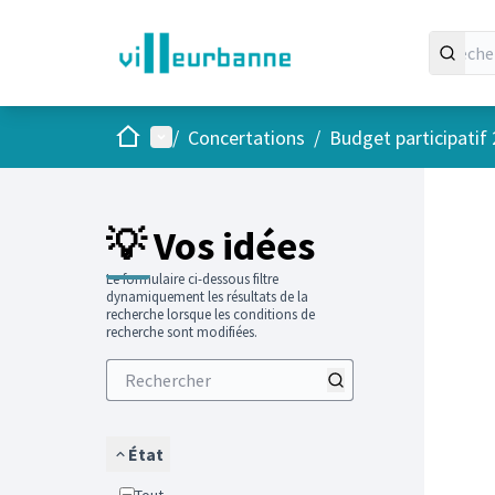
Accueil
Menu principal
/
Concertations
/
Budget participatif
Passer
L'élément
+
−
💡 Vos idées
Le formulaire ci-dessous filtre
dynamiquement les résultats de la
recherche lorsque les conditions de
recherche sont modifiées.
État