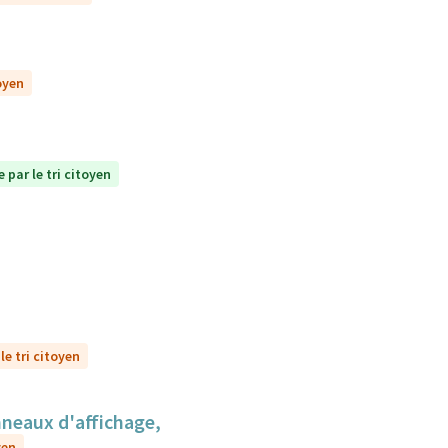
oyen
 par le tri citoyen
le tri citoyen
anneaux d'affichage,
yen