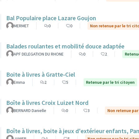
Bal Populaire place Lazare Goujon
MERMET
0
0
Non retenue par le tri cit
Balades roulantes et mobilité douce adaptée
APF DELEGATION DU RHONE
0
2
Retenue
Boite à livres à Gratte-Ciel
Emma
2
5
Retenue par le tri citoyen
Boîte à livres Croix Luizet Nord
BERNARD Danielle
0
3
Non retenue par 
Boîte à livres, boite à jeux d'extérieur enfants, P
JANIER
1
5
Non retenue par le tri cito