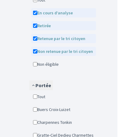
Tout
En cours d’analyse
Retirée
Retenue par le tri citoyen
Non retenue par le tri citoyen
Non éligible
Portée
Tout
Buers Croix-Luizet
Charpennes Tonkin
Gratte-Ciel Dedieu Charmettes