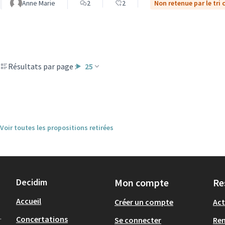
Anne Marie
2
2
Non retenue par le tri 
Résultats par page :
25
Voir toutes les propositions retirées
Decidim
Mon compte
Re
Accueil
Créer un compte
Act
.
Concertations
Se connecter
Re