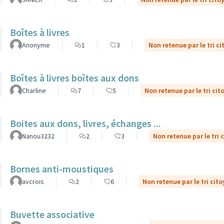
Boîtes à livres
Anonyme
1
3
Non retenue par le tri c
Boîtes à livres boîtes aux dons
Charline
7
5
Non retenue par le tri cit
Boites aux dons, livres, échanges ...
Nanou3232
2
3
Non retenue par le tri 
Bornes anti-moustiques
avcrois
2
6
Non retenue par le tri cit
Buvette associative