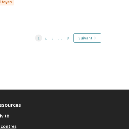
citoyen
1
2
3
…
8
Suivant
ssources
ivité
ncontres