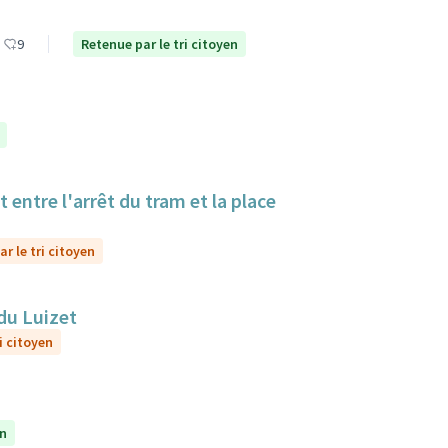
9
Retenue par le tri citoyen
 entre l'arrêt du tram et la place
r le tri citoyen
du Luizet
i citoyen
en