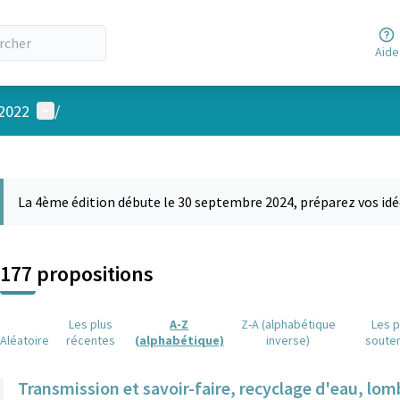
Aide
Menu utilisateur
 2022
/
 la carte
 suivant est une carte qui présente les éléments de cette page comm
La 4ème édition débute le 30 septembre 2024, préparez vos idé
177 propositions
Les plus
A-Z
Z-A (alphabétique
Les p
Aléatoire
récentes
(alphabétique)
inverse)
soute
Transmission et savoir-faire, recyclage d'eau, lom