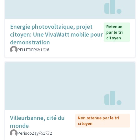
Energie photovoltaique, projet
Retenue
par le tri
citoyen: Une VivaWatt mobile pour
citoyen
demonstration
PELLETIER
1
6
Villeurbanne, cité du
Non retenue par le tri
citoyen
monde
PeriscoZay
1
2