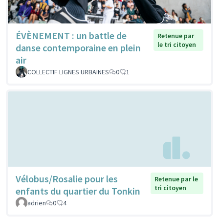
ÉVÈNEMENT : un battle de
Retenue par
le tri citoyen
danse contemporaine en plein
air
COLLECTIF LIGNES URBAINES
0
1
Vélobus/Rosalie pour les
Retenue par le
tri citoyen
enfants du quartier du Tonkin
adrien
0
4