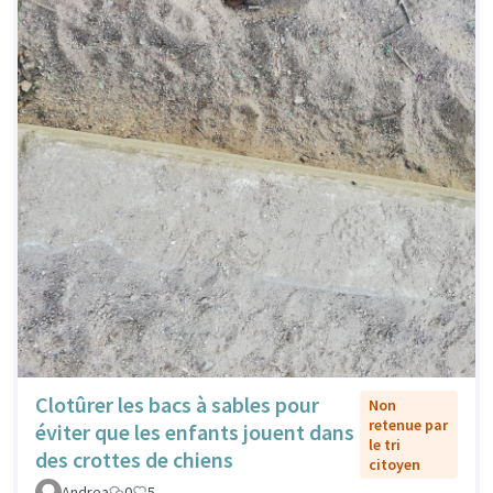
Clotûrer les bacs à sables pour
Non
retenue par
éviter que les enfants jouent dans
le tri
des crottes de chiens
citoyen
Andrea
0
5