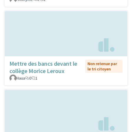
Mettre des bancs devant le
Non retenue par
le tri citoyen
collège Morice Leroux
Haua
0
1