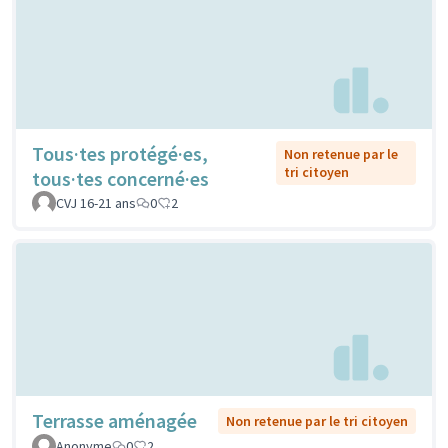
Tous·tes protégé·es,
Non retenue par le
tri citoyen
tous·tes concerné·es
CVJ 16-21 ans
0
2
Terrasse aménagée
Non retenue par le tri citoyen
Anonyme
0
2