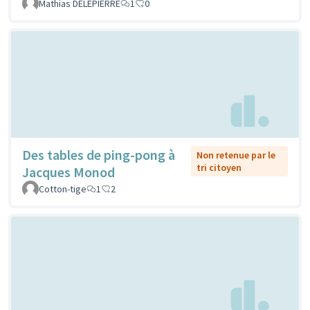
Mathias DELEPIERRE
1
0
Des tables de ping-pong à
Non retenue par le
tri citoyen
Jacques Monod
Cotton-tige
1
2