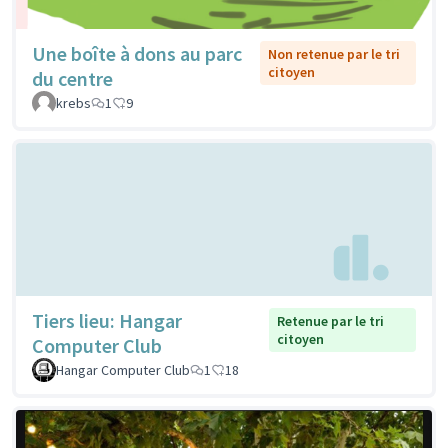
Une boîte à dons au parc
Non retenue par le tri
citoyen
du centre
krebs
1
9
Tiers lieu: Hangar
Retenue par le tri
citoyen
Computer Club
Hangar Computer Club
1
18