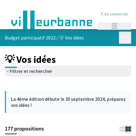
Se connecter
Menu princi
Menu p
Budget participatif 2022
/
💡 Vos idées
💡 Vos idées
Filtrer et rechercher
Passer la carte
Leaflet
|
©
OpenStreetMap
contributors
L'élément suivant est une carte qui présente les éléments de cet
+
La 4ème édition débute le 30 septembre 2024, préparez
−
vos idées !
177 propositions