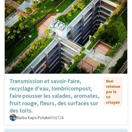
Transmission et savoir-faire,
Non
retenue
recyclage d'eau, lombricompost;
par le
faire pousser les salades, aromates,
tri
fruit rouge, fleurs, des surfaces sur
citoyen
des toits.
Barba Kaps-Potakin
1
4