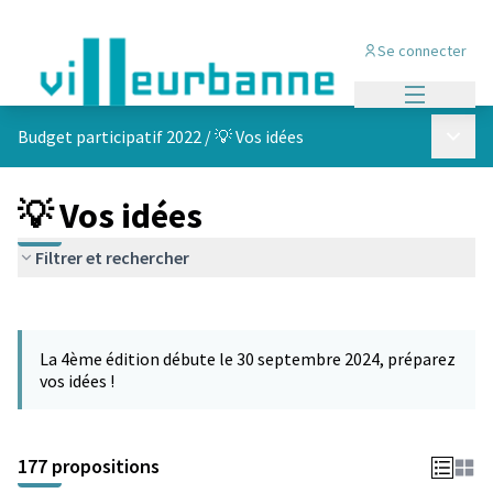
Se connecter
Menu princi
Menu p
Budget participatif 2022
/
💡 Vos idées
💡 Vos idées
Filtrer et rechercher
Passer la carte
Leaflet
|
©
OpenStreetMap
contributors
L'élément suivant est une carte qui présente les éléments de cet
+
La 4ème édition débute le 30 septembre 2024, préparez
−
vos idées !
177 propositions