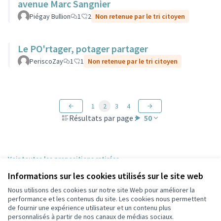
avenue Marc Sangnier
Piégay Bullion
1
2
Non retenue par le tri citoyen
Le PO'rtager, potager partager
PeriscoZay
1
1
Non retenue par le tri citoyen
1
2
3
4
Résultats par page :
50
Voir toutes les propositions retirées
Informations sur les cookies utilisés sur le site web
Nous utilisons des cookies sur notre site Web pour améliorer la
Conditions d'utilisation
performance et les contenus du site. Les cookies nous permettent
Paramètres des cookies
de fournir une expérience utilisateur et un contenu plus
Participez Villeurbanne sur X
Participez Villeurbanne sur Facebook
Participez Villeurbanne sur Instagram
Participez Villeurbanne sur YouTube
personnalisés à partir de nos canaux de médias sociaux.