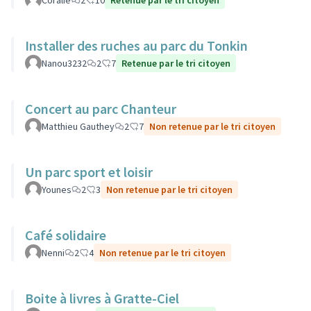
Coralie
2
10
Retenue par le tri citoyen
Installer des ruches au parc du Tonkin
Nanou3232
2
7
Retenue par le tri citoyen
Concert au parc Chanteur
Matthieu Gauthey
2
7
Non retenue par le tri citoyen
Un parc sport et loisir
Younes
2
3
Non retenue par le tri citoyen
Café solidaire
Nenni
2
4
Non retenue par le tri citoyen
Boite à livres à Gratte-Ciel