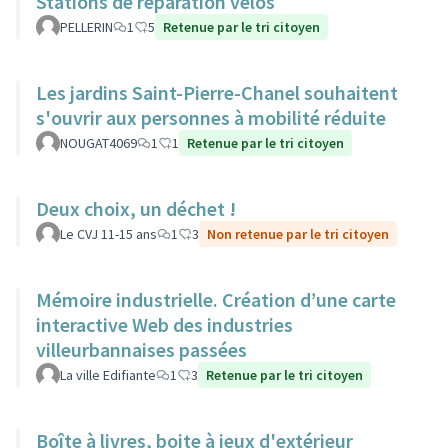
Stations de réparation vélos
PELLERIN
1
5
Retenue par le tri citoyen
Les jardins Saint-Pierre-Chanel souhaitent
s'ouvrir aux personnes à mobilité réduite
NOUGAT4069
1
1
Retenue par le tri citoyen
Deux choix, un déchet !
Le CVJ 11-15 ans
1
3
Non retenue par le tri citoyen
Mémoire industrielle. Création d’une carte
interactive Web des industries
villeurbannaises passées
La ville Edifiante
1
3
Retenue par le tri citoyen
Boîte à livres, boite à jeux d'extérieur