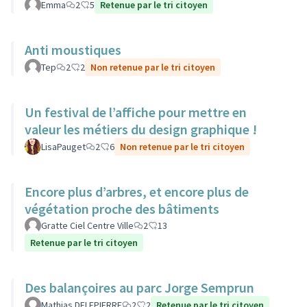
Emma
2
5
Retenue par le tri citoyen
Anti moustiques
Tep
2
2
Non retenue par le tri citoyen
Un festival de l’affiche pour mettre en
valeur les métiers du design graphique !
LisaPauget
2
6
Non retenue par le tri citoyen
Encore plus d’arbres, et encore plus de
végétation proche des bâtiments
Gratte Ciel Centre Ville
2
13
Retenue par le tri citoyen
Des balançoires au parc Jorge Semprun
Mathias DELEPIERRE
2
2
Retenue par le tri citoyen