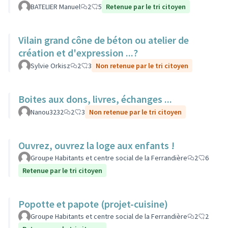
BATELIER Manuel
2
5
Retenue par le tri citoyen
Vilain grand cône de béton ou atelier de
création et d'expression ...?
Sylvie Orkisz
2
3
Non retenue par le tri citoyen
Boites aux dons, livres, échanges ...
Nanou3232
2
3
Non retenue par le tri citoyen
Ouvrez, ouvrez la loge aux enfants !
Groupe Habitants et centre social de la Ferrandière
2
6
Retenue par le tri citoyen
Popotte et papote (projet-cuisine)
Groupe Habitants et centre social de la Ferrandière
2
2