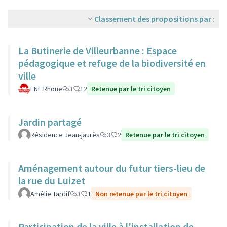
Classement des propositions par :
La Butinerie de Villeurbanne : Espace
pédagogique et refuge de la biodiversité en
ville
FNE Rhone
3
12
Retenue par le tri citoyen
Jardin partagé
Résidence Jean-jaurès
3
2
Retenue par le tri citoyen
Aménagement autour du futur tiers-lieu de
la rue du Luizet
Amélie Tardif
3
1
Non retenue par le tri citoyen
Participation de la ville à l'installation de