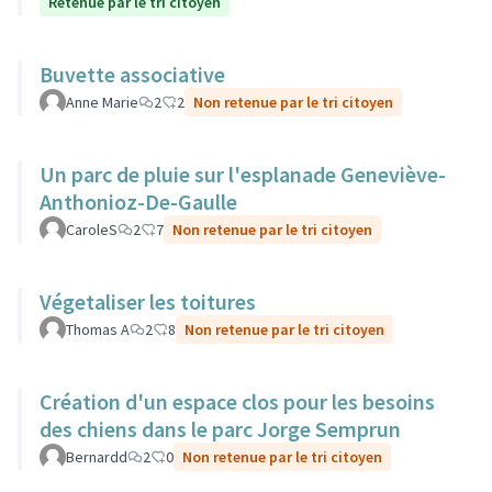
Retenue par le tri citoyen
Buvette associative
Anne Marie
2
2
Non retenue par le tri citoyen
Un parc de pluie sur l'esplanade Geneviève-
Anthonioz-De-Gaulle
CaroleS
2
7
Non retenue par le tri citoyen
Végetaliser les toitures
Thomas A
2
8
Non retenue par le tri citoyen
Création d'un espace clos pour les besoins
des chiens dans le parc Jorge Semprun
Bernardd
2
0
Non retenue par le tri citoyen