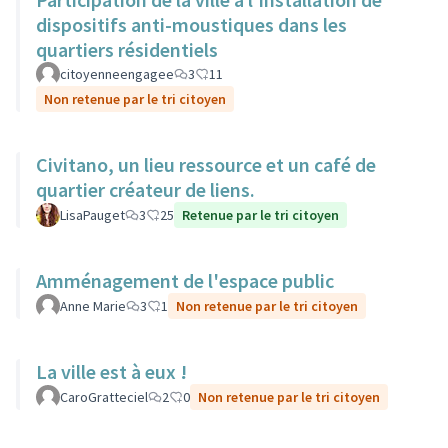
dispositifs anti-moustiques dans les
quartiers résidentiels
citoyenneengagee
3
11
Non retenue par le tri citoyen
Civitano, un lieu ressource et un café de
quartier créateur de liens.
LisaPauget
3
25
Retenue par le tri citoyen
Amménagement de l'espace public
Anne Marie
3
1
Non retenue par le tri citoyen
La ville est à eux !
CaroGratteciel
2
0
Non retenue par le tri citoyen