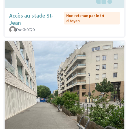
Accès au stade St-
Non retenue par le tri
citoyen
Jean
Eve
0
0