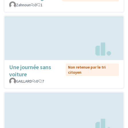
Zahnoun
0
1
Une journée sans
Non retenue par le tri
citoyen
voiture
GAILLARD
0
7