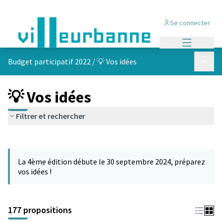
Se connecter
Menu princi
Menu p
Budget participatif 2022
/
💡 Vos idées
💡 Vos idées
Filtrer et rechercher
Passer la carte
Leaflet
|
©
OpenStreetMap
contributors
L'élément suivant est une carte qui présente les éléments de cet
+
La 4ème édition débute le 30 septembre 2024, préparez
−
vos idées !
177 propositions