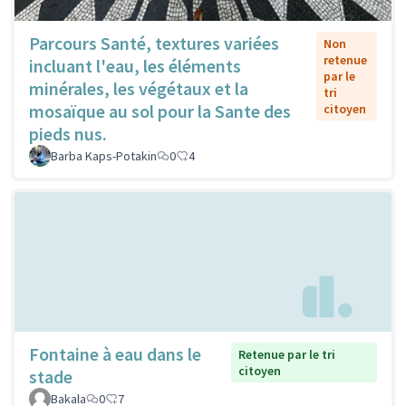
Parcours Santé, textures variées
Non
retenue
incluant l'eau, les éléments
par le
minérales, les végétaux et la
tri
mosaïque au sol pour la Sante des
citoyen
pieds nus.
Barba Kaps-Potakin
0
4
Fontaine à eau dans le
Retenue par le tri
citoyen
stade
Bakala
0
7