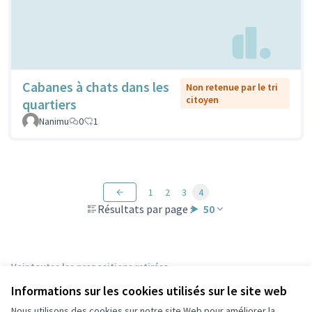
Cabanes à chats dans les
Non retenue par le tri
citoyen
quartiers
Nanimu
0
1
1
2
3
4
Résultats par page :
50
Voir toutes les propositions retirées
Informations sur les cookies utilisés sur le site web
Nous utilisons des cookies sur notre site Web pour améliorer la