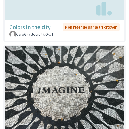
Colors in the city
Non retenue par le tri citoyen
CaroGratteciel
0
1