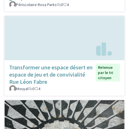
Périscolaire Rosa Parks
0
4
Transformer une espace désert en
Retenue
par le tri
espace de jeu et de convivialité
citoyen
Rue Léon Fabre
Mouyal
0
4