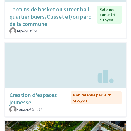
Terrains de basket ou street ball
Retenue
par le tri
quartier buers/Cusset et/ou parc
citoyen
de la commune
Tep
13
4
Creation d'espaces
Non retenue par le tri
citoyen
jeunesse
Bouaziz
1
4