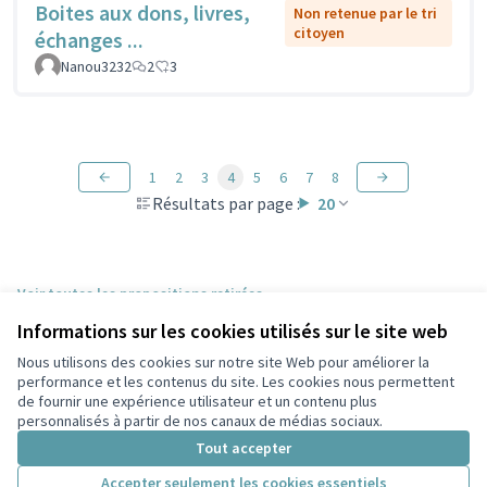
Boites aux dons, livres,
Non retenue par le tri
citoyen
échanges ...
Nanou3232
2
3
1
2
3
4
5
6
7
8
Résultats par page :
20
Voir toutes les propositions retirées
Informations sur les cookies utilisés sur le site web
Nous utilisons des cookies sur notre site Web pour améliorer la
Conditions d'utilisation
performance et les contenus du site. Les cookies nous permettent
Paramètres des cookies
de fournir une expérience utilisateur et un contenu plus
Participez Villeurbanne sur X
Participez Villeurbanne sur Facebook
Participez Villeurbanne sur Instagram
Participez Villeurbanne sur YouTube
personnalisés à partir de nos canaux de médias sociaux.
(Lien externe)
(Lien externe)
(Lien externe)
(Lien externe)
Tout accepter
Accepter seulement les cookies essentiels