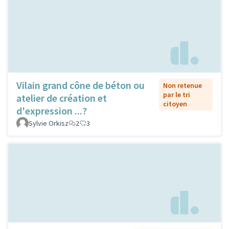
Vilain grand cône de béton ou
Non retenue
par le tri
atelier de création et
citoyen
d'expression ...?
Sylvie Orkisz
2
3