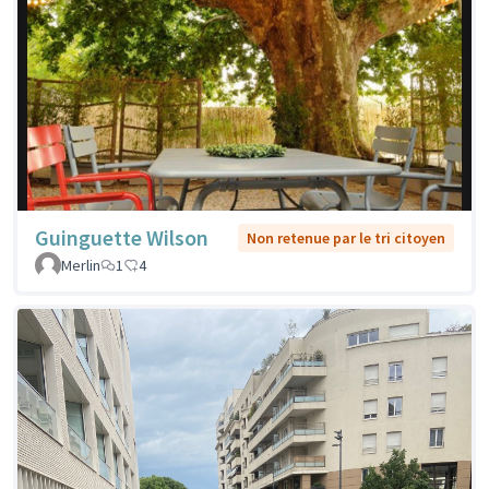
Guinguette Wilson
Non retenue par le tri citoyen
Merlin
1
4