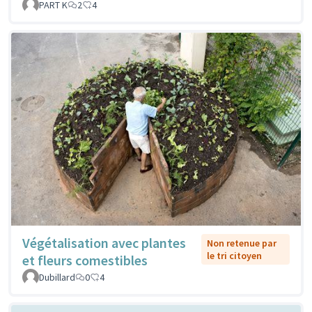
PART K
2
4
Végétalisation avec plantes
Non retenue par
le tri citoyen
et fleurs comestibles
Dubillard
0
4