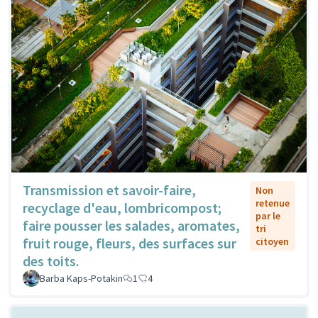
Transmission et savoir-faire,
Non
retenue
recyclage d'eau, lombricompost;
par le
faire pousser les salades, aromates,
tri
fruit rouge, fleurs, des surfaces sur
citoyen
des toits.
Barba Kaps-Potakin
1
4