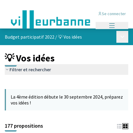
Se connecter
Menu princi
Menu p
Budget participatif 2022
/
💡 Vos idées
💡 Vos idées
Filtrer et rechercher
Passer la carte
Leaflet
|
©
OpenStreetMap
contributors
L'élément suivant est une carte qui présente les éléments de cet
+
La 4ème édition débute le 30 septembre 2024, préparez
−
vos idées !
177 propositions