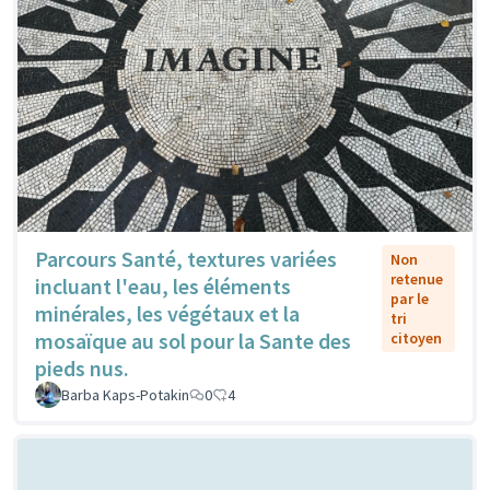
Parcours Santé, textures variées
Non
retenue
incluant l'eau, les éléments
par le
minérales, les végétaux et la
tri
mosaïque au sol pour la Sante des
citoyen
pieds nus.
Barba Kaps-Potakin
0
4