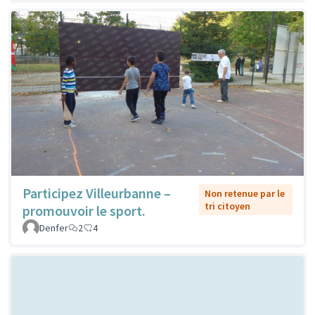
Participez Villeurbanne –
Non retenue par le
tri citoyen
promouvoir le sport.
Denfer
2
4