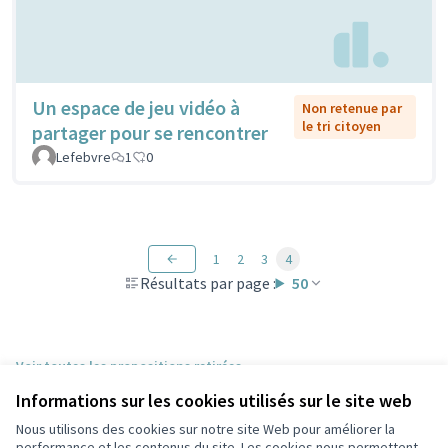
Un espace de jeu vidéo à
Non retenue par
le tri citoyen
partager pour se rencontrer
Lefebvre
1
0
1
2
3
4
Résultats par page :
50
Voir toutes les propositions retirées
Informations sur les cookies utilisés sur le site web
Nous utilisons des cookies sur notre site Web pour améliorer la
Conditions d'utilisation
performance et les contenus du site. Les cookies nous permettent