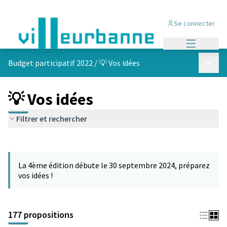
Se connecter
Menu princi
Menu p
Budget participatif 2022
/
💡 Vos idées
💡 Vos idées
Filtrer et rechercher
Passer la carte
Leaflet
|
©
OpenStreetMap
contributors
L'élément suivant est une carte qui présente les éléments de cet
+
La 4ème édition débute le 30 septembre 2024, préparez
−
vos idées !
177 propositions