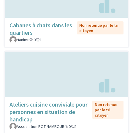
Cabanes à chats dans les
Non retenue par le tri
citoyen
quartiers
Nanimu
0
1
Ateliers cuisine conviviale pour
Non retenue
par le tri
personnes en situation de
citoyen
handicap
Association POTINAMBOUR
0
1