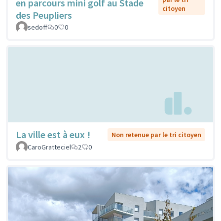
en parcours mini golf au Stade
citoyen
des Peupliers
sedoff
0
0
La ville est à eux !
Non retenue par le tri citoyen
CaroGratteciel
2
0