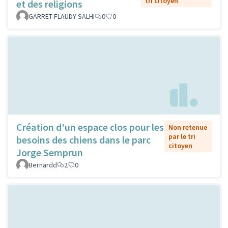
tri citoyen
et des religions
GARRET-FLAUDY SALHI
0
0
Création d'un espace clos pour les
Non retenue
par le tri
besoins des chiens dans le parc
citoyen
Jorge Semprun
Bernardd
2
0