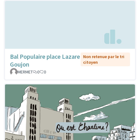
Bal Populaire place Lazare
Non retenue par le tri
citoyen
Goujon
MERMET
0
0