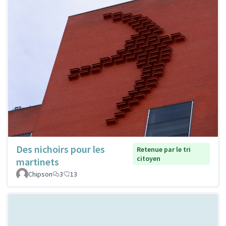
Des nichoirs pour les
Retenue par le tri
citoyen
martinets
Chipson
3
13