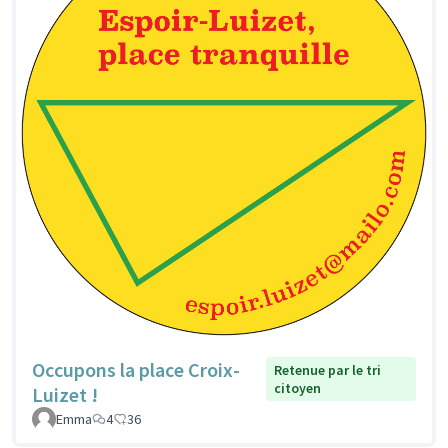
Occupons la place Croix-
Retenue par le tri
citoyen
Luizet !
Emma
4
36