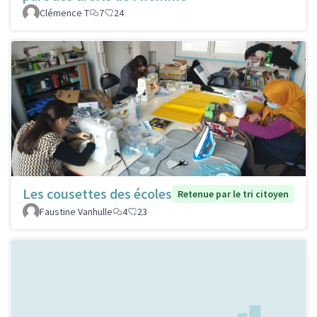
Clémence T
7
24
Les cousettes des écoles
Retenue par le tri citoyen
Faustine Vanhulle
4
23