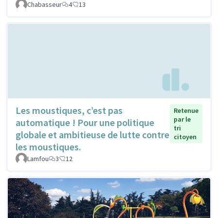
Chabasseur
4
13
Les moustiques, c’est pas
Retenue
par le
automatique ! Pour une politique
tri
globale et ambitieuse de lutte contre
citoyen
les moustiques.
Lamfou
3
12