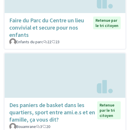
Faire du Parc du Centre un lieu
Retenue par
le tri citoyen
convivial et secure pour nos
enfants
Enfants du parc
22
23
Des paniers de basket dans les
Retenue
par le tri
quartiers, sport entre ami.e.s et en
citoyen
famille, ça vous dit?
Bouamrane
3
20