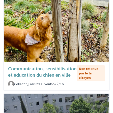
Communication, sensibilisation
Non retenue
par le tri
et éducation du chien en ville
citoyen
Collectif_LaTruffeAuVent
2
16