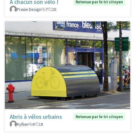
À chacun son vélo !
Retenue par le tri citoyen
Praxie Design
7
20
Abris à vélos urbains
Retenue par le tri citoyen
Kyllian
6
18