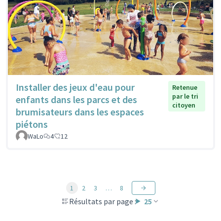
Installer des jeux d'eau pour
Retenue
par le tri
enfants dans les parcs et des
citoyen
brumisateurs dans les espaces
piétons
WaLo
4
12
1
2
3
…
8
Résultats par page :
25