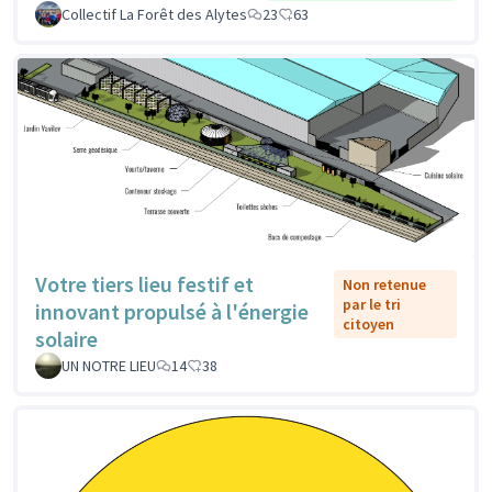
Collectif La Forêt des Alytes
23
63
Votre tiers lieu festif et
Non retenue
par le tri
innovant propulsé à l'énergie
citoyen
solaire
UN NOTRE LIEU
14
38