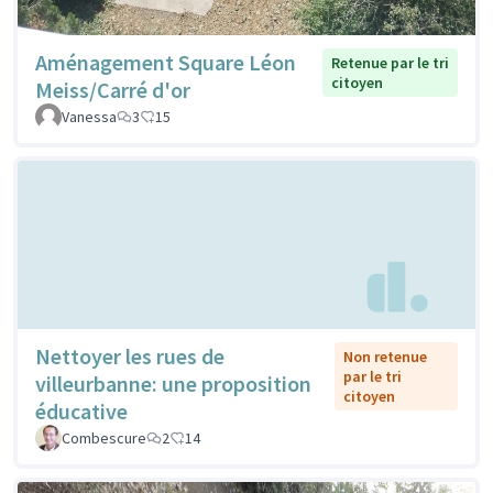
Aménagement Square Léon
Retenue par le tri
citoyen
Meiss/Carré d'or
Vanessa
3
15
Nettoyer les rues de
Non retenue
par le tri
villeurbanne: une proposition
citoyen
éducative
Combescure
2
14