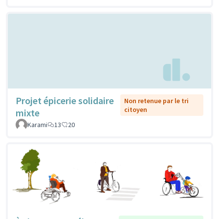
Projet épicerie solidaire
Non retenue par le tri
citoyen
mixte
Karami
13
20