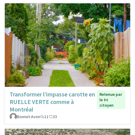
Transformer l’impasse carotte en
Retenue par
le tri
RUELLE VERTE comme à
citoyen
Montréal
Bonnet-Avon
11
33