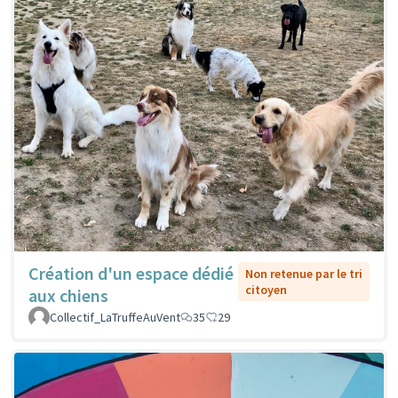
Création d'un espace dédié
Non retenue par le tri
citoyen
aux chiens
Collectif_LaTruffeAuVent
35
29