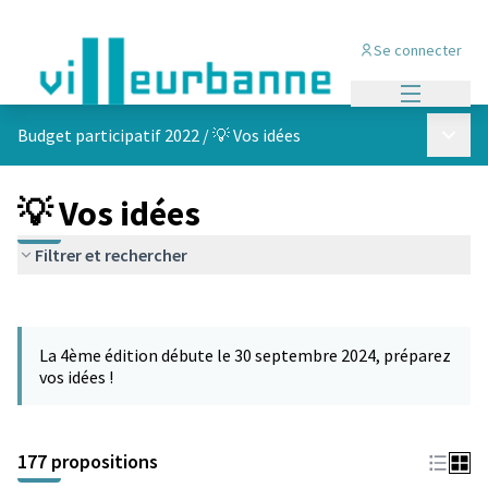
Se connecter
Menu princi
Menu p
Budget participatif 2022
/
💡 Vos idées
💡 Vos idées
Filtrer et rechercher
Passer la carte
Leaflet
|
©
OpenStreetMap
contributors
L'élément suivant est une carte qui présente les éléments de cet
+
La 4ème édition débute le 30 septembre 2024, préparez
−
vos idées !
177 propositions