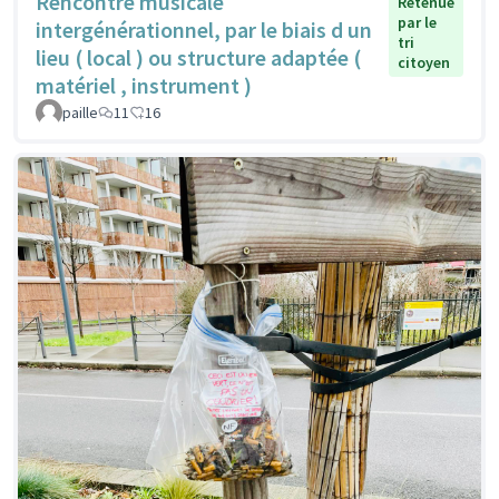
Rencontre musicale
Retenue
par le
intergénérationnel, par le biais d un
tri
lieu ( local ) ou structure adaptée (
citoyen
matériel , instrument )
paille
11
16