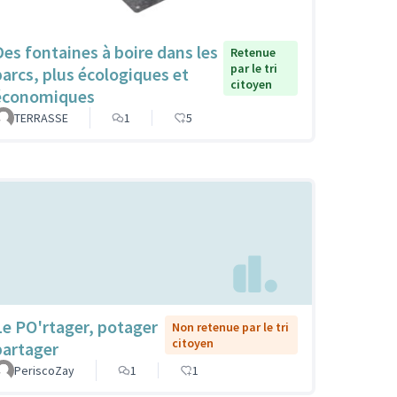
Des fontaines à boire dans les
Retenue
par le tri
parcs, plus écologiques et
citoyen
économiques
TERRASSE
1
5
Le PO'rtager, potager
Non retenue par le tri
citoyen
partager
PeriscoZay
1
1