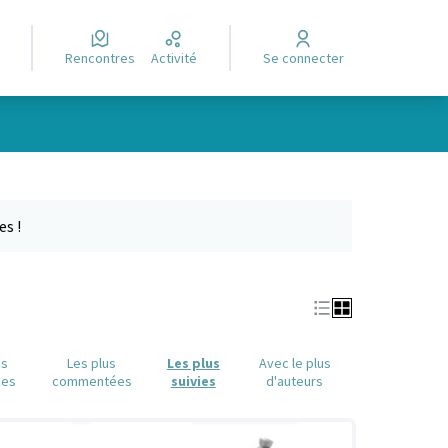
Rencontres
Activité
Se connecter
Leaflet
|
©
OpenStreetMap
contributors
e des points de carte. L'élément peut être utilisé avec un lecteur
es !
us
Les plus
Les plus
Avec le plus
ues
commentées
suivies
d'auteurs