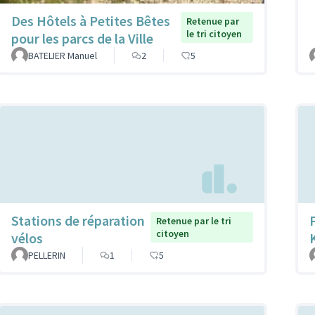
Des Hôtels à Petites Bêtes
Retenue par
le tri citoyen
pour les parcs de la Ville
BATELIER Manuel
2
5
Stations de réparation
Retenue par le tri
citoyen
vélos
PELLERIN
1
5