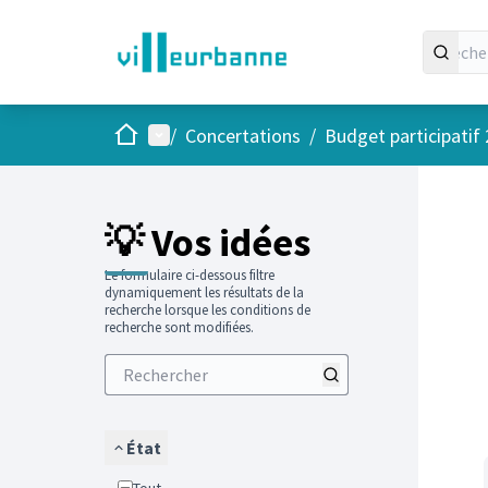
Accueil
Menu principal
/
Concertations
/
Budget participatif
Passer
L'élément
+
−
💡 Vos idées
Le formulaire ci-dessous filtre
dynamiquement les résultats de la
recherche lorsque les conditions de
recherche sont modifiées.
État