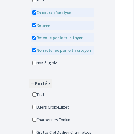
Tout
En cours d’analyse
Retirée
Retenue par le tri citoyen
Non retenue par le tri citoyen
Non éligible
Portée
Tout
Buers Croix-Luizet
Charpennes Tonkin
Gratte-Ciel Dedieu Charmettes