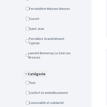
Ferrandière Maisons Neuves
Cusset
Saint-Jean
Perralière Grandclément
Cyprian
Laurent Bonnevay La Soie Les
Brosses
Catégorie
Tout
Confort et embellissement
Convivialité et solidarité