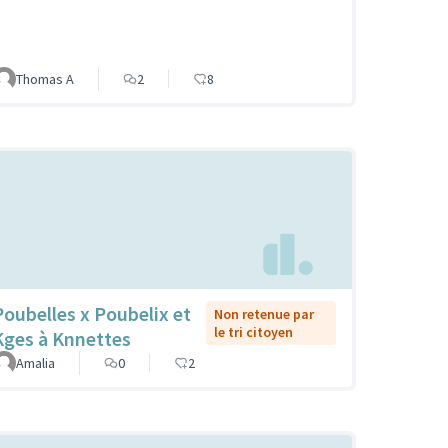
Thomas A
2
8
Poubelles x Poubelix et
Non retenue par
le tri citoyen
Kges à Knnettes
Amalia
0
2