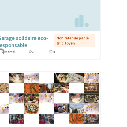
Garage solidaire eco-
Non retenue par le
tri citoyen
responsable
Marcé
1
0