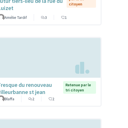
utur tiers-lieu de la rue du
citoyen
Luizet
Amélie Tardif
3
1
Fresque du renouveau
Retenue par le
tri citoyen
villeurbanne st jean
Blaffa
2
2