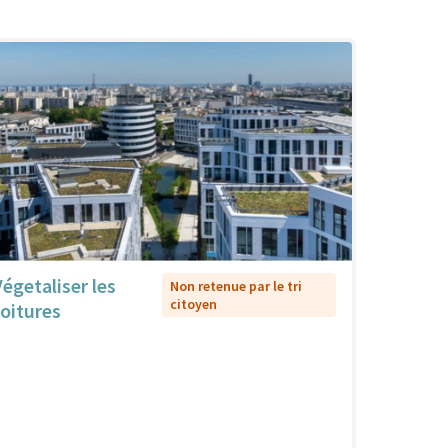
Végetaliser les
Non retenue par le tri
citoyen
toitures