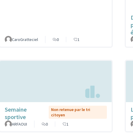
CaroGratteciel
0
1
Semaine
Non retenue par le tri
citoyen
sportive
ARFAOUI
0
1