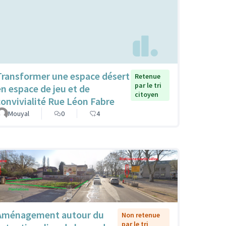
Transformer une espace désert
Retenue
par le tri
en espace de jeu et de
citoyen
convivialité Rue Léon Fabre
Mouyal
0
4
Aménagement autour du
Non retenue
par le tri