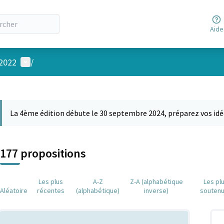
Aide
Menu utilisateur
 2022
/
 la carte
 suivant est une carte qui présente les éléments de cette page comm
La 4ème édition débute le 30 septembre 2024, préparez vos idé
177 propositions
Les plus
A-Z
Z-A (alphabétique
Les pl
Aléatoire
récentes
(alphabétique)
inverse)
souten