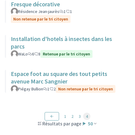
Fresque décorative
Résidence Jean-jaurès
1
1
Non retenue par le tri citoyen
Installation d'hotels à insectes dans les
parcs
WaLo
6
8
Retenue par le tri citoyen
Espace foot au square des tout petits
avenue Marc Sangnier
Piégay Bullion
1
2
Non retenue par le tri citoyen
1
2
3
4
Résultats par page :
50