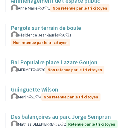
Amménagement de l'espace public
Anne Marie
3
1
Non retenue par le tri citoyen
Pergola sur terrain de boule
Résidence Jean-jaurès
0
1
Non retenue par le tri citoyen
Bal Populaire place Lazare Goujon
MERMET
0
0
Non retenue par le tri citoyen
Guinguette Wilson
Merlin
1
4
Non retenue par le tri citoyen
Des balançoires au parc Jorge Semprun
Mathias DELEPIERRE
2
2
Retenue par le tri citoyen