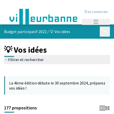
Se connecter
Menu princi
Menu p
Budget participatif 2022
/
💡 Vos idées
💡 Vos idées
Filtrer et rechercher
Passer la carte
Leaflet
|
©
OpenStreetMap
contributors
L'élément suivant est une carte qui présente les éléments de cet
+
La 4ème édition débute le 30 septembre 2024, préparez
−
vos idées !
177 propositions