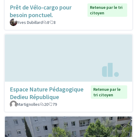
Prêt de Vélo-cargo pour
Retenue par le tri
citoyen
besoin ponctuel.
Yves Dubillard
8
8
Espace Nature Pédagogique
Retenue par le
tri citoyen
Dedieu République
Martignolles
20
79