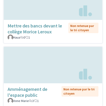
Mettre des bancs devant le
Non retenue par
le tri citoyen
collège Morice Leroux
Haua
0
1
Amménagement de
Non retenue par le tri
citoyen
l'espace public
Anne Marie
3
1