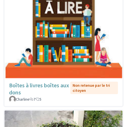
Boîtes à livres boîtes aux
Non retenue par le tri
citoyen
dons
Charline
7
5