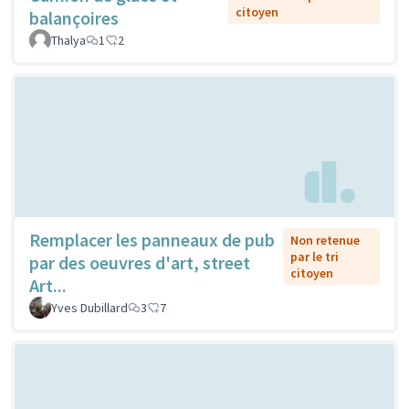
citoyen
balançoires
Thalya
1
2
Remplacer les panneaux de pub
Non retenue
par le tri
par des oeuvres d'art, street
citoyen
Art...
Yves Dubillard
3
7