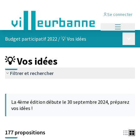
Se connecter
Menu princi
Menu p
Budget participatif 2022
/
💡 Vos idées
💡 Vos idées
Filtrer et rechercher
Passer la carte
Leaflet
|
©
OpenStreetMap
contributors
L'élément suivant est une carte qui présente les éléments de cet
+
La 4ème édition débute le 30 septembre 2024, préparez
−
vos idées !
177 propositions