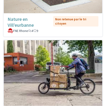
Nature en
Non retenue par le tri
citoyen
Vill’eurbanne
FNE Rhone
4
9