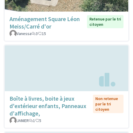
Aménagement Square Léon
Retenue par le tri
citoyen
Meiss/Carré d'or
Vanessa
3
15
Boîte à livres, boite à jeux
Non retenue
par le tri
d'extérieur enfants, Panneaux
citoyen
d'affichage,
JANIER
1
5