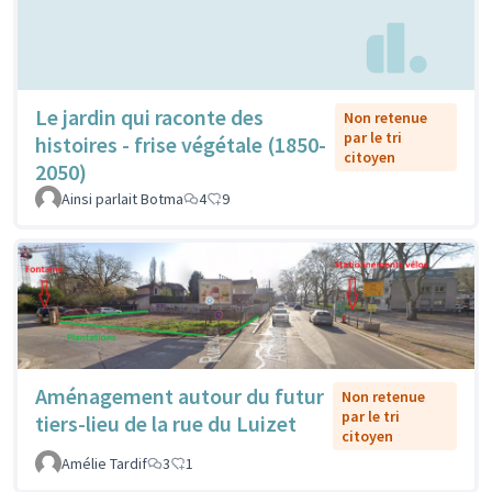
Le jardin qui raconte des
Non retenue
par le tri
histoires - frise végétale (1850-
citoyen
2050)
Ainsi parlait Botma
4
9
Aménagement autour du futur
Non retenue
par le tri
tiers-lieu de la rue du Luizet
citoyen
Amélie Tardif
3
1