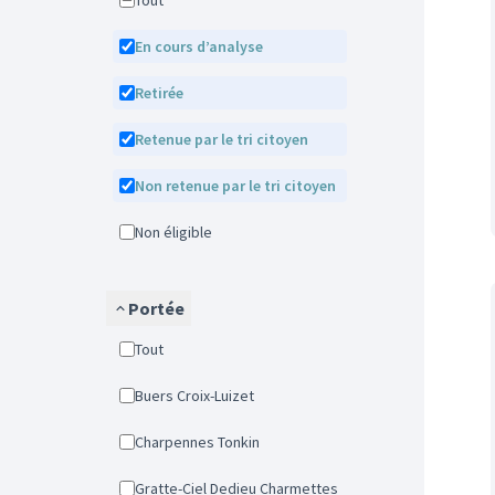
Tout
En cours d’analyse
Retirée
Retenue par le tri citoyen
Non retenue par le tri citoyen
Non éligible
Portée
Tout
Buers Croix-Luizet
Charpennes Tonkin
Gratte-Ciel Dedieu Charmettes