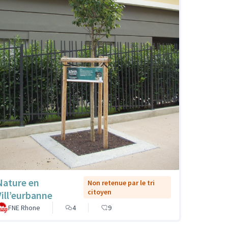
Nature en
Non retenue par le tri
citoyen
Vill’eurbanne
FNE Rhone
4
9