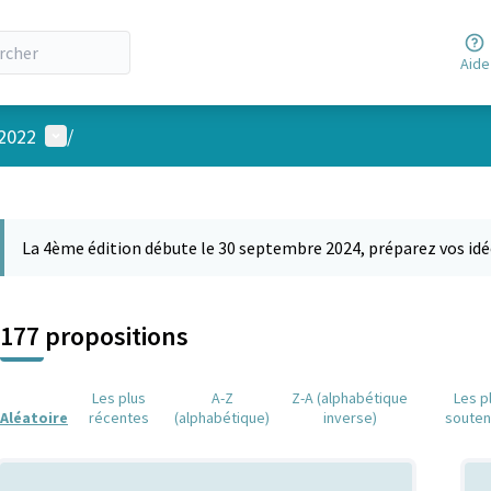
Aide
Menu utilisateur
 2022
/
 la carte
 suivant est une carte qui présente les éléments de cette page comm
La 4ème édition débute le 30 septembre 2024, préparez vos idé
177 propositions
Les plus
A-Z
Z-A (alphabétique
Les p
Aléatoire
récentes
(alphabétique)
inverse)
soute