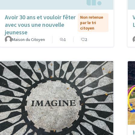
Avoir 30 ans et vouloir fêter
Non retenue
par le tri
avec vous une nouvelle
citoyen
jeunesse
Maison du Citoyen
1
2