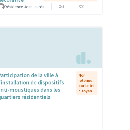
Résidence Jean-jaurès
1
1
articipation de la ville à
Non
retenue
'installation de dispositifs
par le tri
anti-moustiques dans les
citoyen
quartiers résidentiels