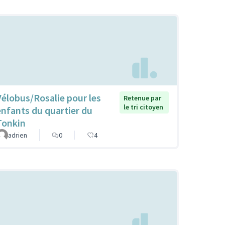
Vélobus/Rosalie pour les
Retenue par
le tri citoyen
enfants du quartier du
Tonkin
adrien
0
4