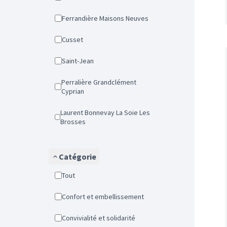
Ferrandière Maisons Neuves
Cusset
Saint-Jean
Perralière Grandclément
Cyprian
Laurent Bonnevay La Soie Les
Brosses
Catégorie
Tout
Confort et embellissement
Convivialité et solidarité