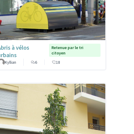
Abris à vélos
Retenue par le tri
citoyen
urbains
Kyllian
6
18