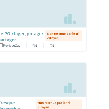
Le PO'rtager, potager
Non retenue par le tri
citoyen
partager
PeriscoZay
1
1
Fresque
Non retenue par le tri
citoyen
décorative