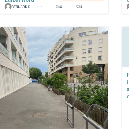
BERNARD Danielle
0
3
P
l