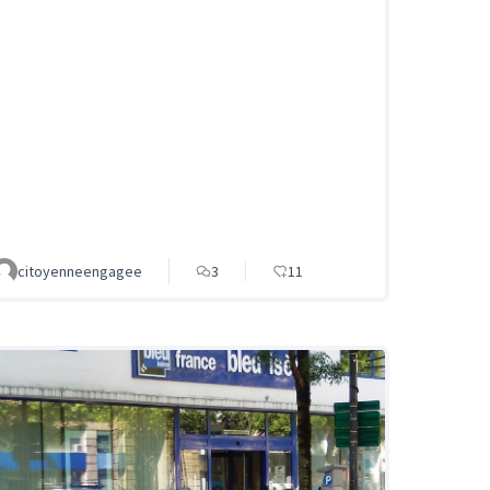
citoyenneengagee
3
11