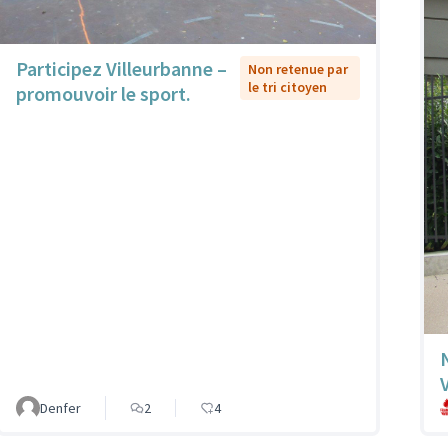
Participez Villeurbanne –
Non retenue par
le tri citoyen
promouvoir le sport.
Denfer
2
4