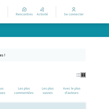
Rencontres
Activité
Se connecter
Leaflet
|
©
OpenStreetMap
contributors
e des points de carte. L'élément peut être utilisé avec un lecteur
es !
lus
Les plus
Les plus
Avec le plus
nues
commentées
suivies
d'auteurs