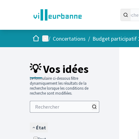
Accueil
Menu principal
/
Concertations
/
Budget participatif
Passer
L'élément
+
−
💡 Vos idées
Le formulaire ci-dessous filtre
dynamiquement les résultats de la
recherche lorsque les conditions de
recherche sont modifiées.
État