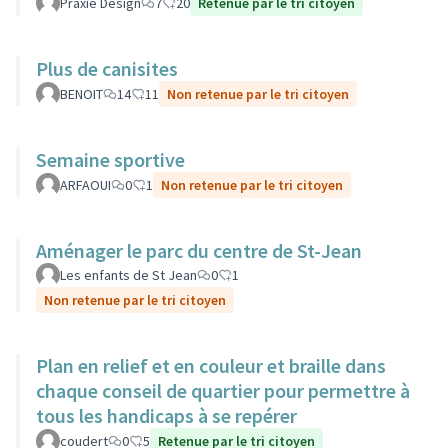
Praxie Design
7
20
Retenue par le tri citoyen
Plus de canisites
BENOIT
14
11
Non retenue par le tri citoyen
Semaine sportive
ARFAOUI
0
1
Non retenue par le tri citoyen
Aménager le parc du centre de St-Jean
Les enfants de St Jean
0
1
Non retenue par le tri citoyen
Plan en relief et en couleur et braille dans
chaque conseil de quartier pour permettre à
tous les handicaps à se repérer
coudert
0
5
Retenue par le tri citoyen