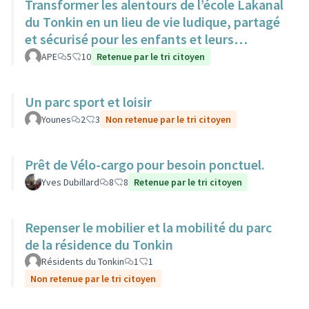
Transformer les alentours de l’école Lakanal
du Tonkin en un lieu de vie ludique, partagé
et sécurisé pour les enfants et leurs
familles.
APE
5
10
Retenue par le tri citoyen
Un parc sport et loisir
Younes
2
3
Non retenue par le tri citoyen
Prêt de Vélo-cargo pour besoin ponctuel.
Yves Dubillard
8
8
Retenue par le tri citoyen
Repenser le mobilier et la mobilité du parc
de la résidence du Tonkin
Résidents du Tonkin
1
1
Non retenue par le tri citoyen