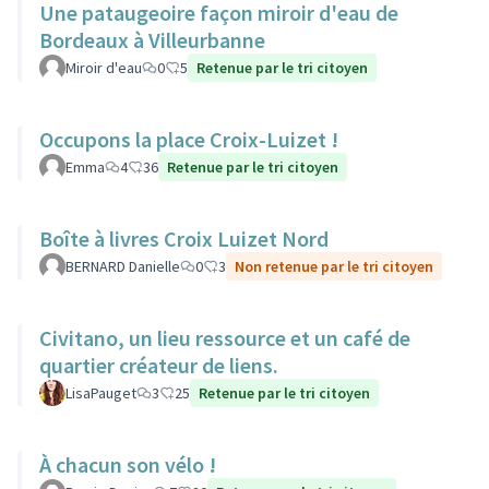
Une pataugeoire façon miroir d'eau de
Bordeaux à Villeurbanne
Miroir d'eau
0
5
Retenue par le tri citoyen
Occupons la place Croix-Luizet !
Emma
4
36
Retenue par le tri citoyen
Boîte à livres Croix Luizet Nord
BERNARD Danielle
0
3
Non retenue par le tri citoyen
Civitano, un lieu ressource et un café de
quartier créateur de liens.
LisaPauget
3
25
Retenue par le tri citoyen
À chacun son vélo !