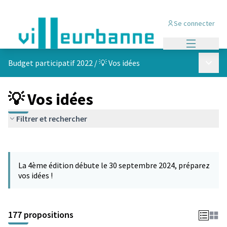
Se connecter
Menu princi
Menu p
Budget participatif 2022
/
💡 Vos idées
💡 Vos idées
Filtrer et rechercher
Passer la carte
Leaflet
|
©
OpenStreetMap
contributors
L'élément suivant est une carte qui présente les éléments de cet
+
La 4ème édition débute le 30 septembre 2024, préparez
−
vos idées !
177 propositions